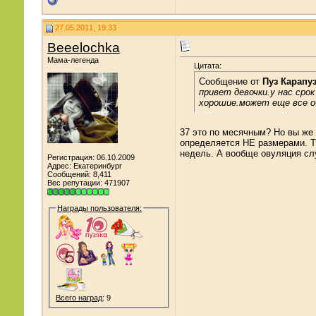
27.05.2011, 19:33
Beeelochka
Мама-легенда
Цитата:
Сообщение от
Пуз Карапу
привет девочки.у нас сро
хорошие.может еще все 
37 это по месячным? Но вы же 
определяется НЕ размерами. Т.
недель. А вообще овуляция сл
Регистрация: 06.10.2009
Адрес: Екатеринбург
Сообщений: 8,411
Вес репутации:
471907
Награды пользователя:
Всего наград
: 9