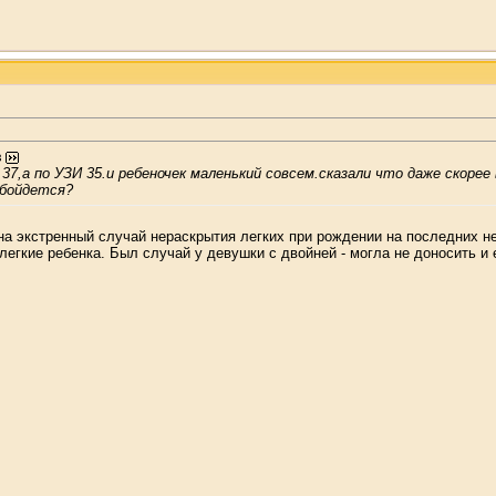
з
к 37,а по УЗИ 35.и ребеночек маленький совсем.сказали что даже скоре
обойдется?
 на экстренный случай нераскрытия легких при рождении на последних 
легкие ребенка. Был случай у девушки с двойней - могла не доносить и