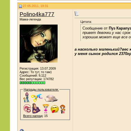
27.05.2011, 19:31
Polino4ka777
Мама-легенда
Цитата:
Сообщение от
Пуз Карапу
привет девочки.у нас сро
хорошие.может еще все 
а насколько маленький?вес к
у меня сынок родился 2370г
Регистрация: 13.07.2009
Адрес: То тут, то там)
Сообщений: 9,112
Вес репутации:
174782
Награды пользователя:
Всего наград
: 15