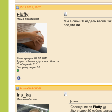
15.12.2011, 19:26
Fluffy
Мама-практикант
Мы в свои 30 недель весим 1480
все,что ли....
Регистрация: 04.07.2011
Адрес: г.Рыльск,Курская область
Сообщений: 110
Вес репутации:
16
17.12.2011, 00:37
Iris_ka
Мама-любитель
Цитата:
Сообщение от
Fluffy
Мы в свои 30 недель весим