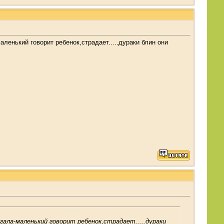
аленький говорит ребенок,страдает.....дураки блин они
угала-маленький говорит ребенок,страдает.....дураки