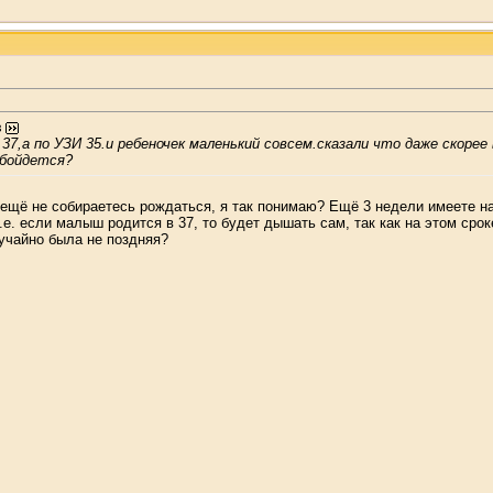
з
к 37,а по УЗИ 35.и ребеночек маленький совсем.сказали что даже скоре
обойдется?
ещё не собираетесь рождаться, я так понимаю? Ещё 3 недели имеете на 
е. если малыш родится в 37, то будет дышать сам, так как на этом сро
учайно была не поздняя?