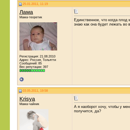
25.01.2011, 11:19
Лама
Мама-теоретик
Единственное, что когда плод 
знаю как она будет лежать во 
Регистрация: 21.08.2010
Адрес: Россия, Тольятти
Сообщений: 85
Вес репутации:
397
03.05.2011, 19:58
Krisya
Мама-чайник
А я наоборот хочу, чтобы у мен
получится, да?