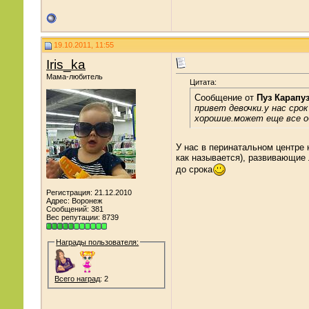
19.10.2011, 11:55
Iris_ka
Мама-любитель
Цитата:
Сообщение от
Пуз Карапу
привет девочки.у нас сро
хорошие.может еще все 
У нас в перинатальном центре
как называется), развивающие 
до срока
Регистрация: 21.12.2010
Адрес: Воронеж
Сообщений: 381
Вес репутации:
8739
Награды пользователя:
Всего наград
: 2