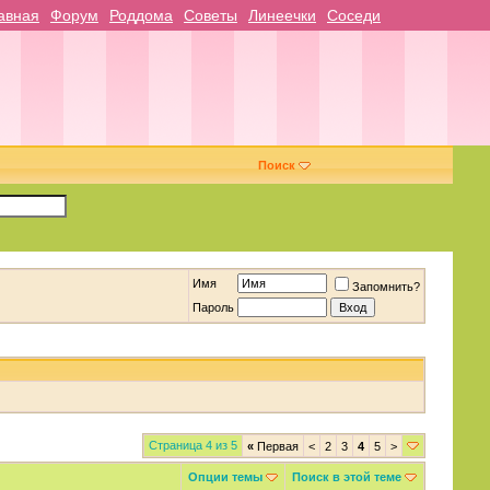
авная
Форум
Роддома
Советы
Линеечки
Соседи
Поиск
Имя
Запомнить?
Пароль
Страница 4 из 5
«
Первая
<
2
3
4
5
>
Опции темы
Поиск в этой теме