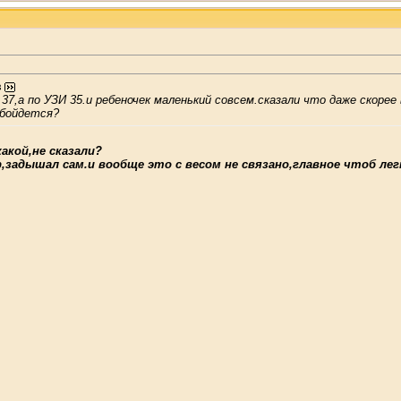
з
к 37,а по УЗИ 35.и ребеночек маленький совсем.сказали что даже скоре
обойдется?
акой,не сказали?
р,задышал сам.и вообще это с весом не связано,главное чтоб лег