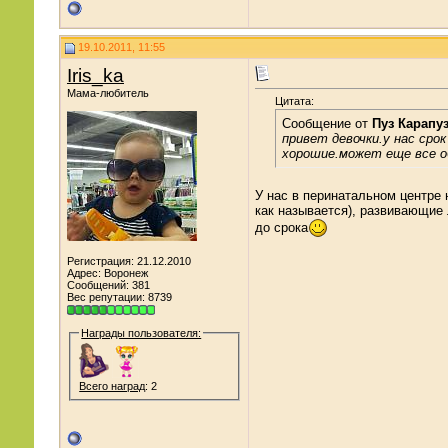
19.10.2011, 11:55
Iris_ka
Мама-любитель
Цитата:
Сообщение от
Пуз Карапу
привет девочки.у нас сро
хорошие.может еще все 
У нас в перинатальном центре
как называется), развивающие 
до срока
Регистрация: 21.12.2010
Адрес: Воронеж
Сообщений: 381
Вес репутации:
8739
Награды пользователя:
Всего наград
: 2