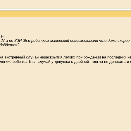
з
к 37,а по УЗИ 35.и ребеночек маленький совсем.сказали что даже скоре
обойдется?
 на экстренный случай нераскрытия легких при рождении на последних 
легкие ребенка. Был случай у девушки с двойней - могла не доносить и