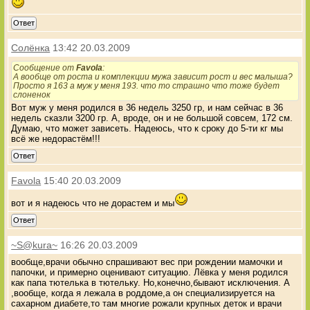
Ответ
Солёнка
13:42 20.03.2009
Сообщение от
Favola
:
А вообще от роста и комплекции мужа зависит рост и вес малыша?
Просто я 163 а муж у меня 193. что то страшно что тоже будет
слоненок
Вот муж у меня родился в 36 недель 3250 гр, и нам сейчас в 36
недель сказли 3200 гр. А, вроде, он и не большой совсем, 172 см.
Думаю, что может зависеть. Надеюсь, что к сроку до 5-ти кг мы
всё же недорастём!!!
Ответ
Favola
15:40 20.03.2009
вот и я надеюсь что не дорастем и мы
Ответ
~S@kura~
16:26 20.03.2009
вообще,врачи обычно спрашивают вес при рождении мамочки и
папочки, и примерно оценивают ситуацию. Лёвка у меня родился
как папа тютелька в тютельку. Но,конечно,бывают исключения. А
,вообще, когда я лежала в роддоме,а он специализируется на
сахарном диабете,то там многие рожали крупных деток и врачи