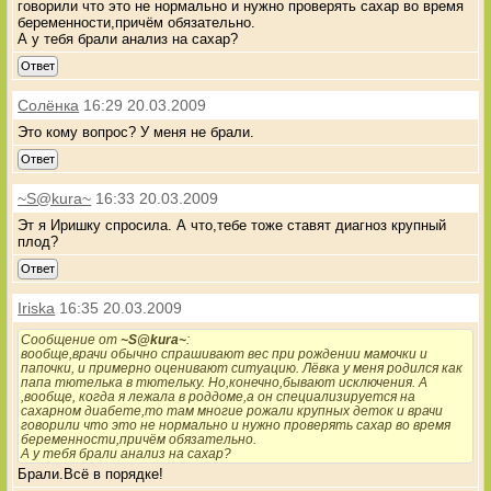
говорили что это не нормально и нужно проверять сахар во время
беременности,причём обязательно.
А у тебя брали анализ на сахар?
Ответ
Солёнка
16:29 20.03.2009
Это кому вопрос? У меня не брали.
Ответ
~S@kura~
16:33 20.03.2009
Эт я Иришку спросила. А что,тебе тоже ставят диагноз крупный
плод?
Ответ
Iriska
16:35 20.03.2009
Сообщение от
~S@kura~
:
вообще,врачи обычно спрашивают вес при рождении мамочки и
папочки, и примерно оценивают ситуацию. Лёвка у меня родился как
папа тютелька в тютельку. Но,конечно,бывают исключения. А
,вообще, когда я лежала в роддоме,а он специализируется на
сахарном диабете,то там многие рожали крупных деток и врачи
говорили что это не нормально и нужно проверять сахар во время
беременности,причём обязательно.
А у тебя брали анализ на сахар?
Брали.Всё в порядке!