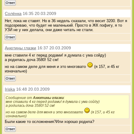
Ответ
Солёнка
16:35 20.03.2009
Нет, пока не ставят. Но в 36 недель сказали, что весит 3200. Вот я
подозреваю, что будет не маленький. Просто в ЖК пофигу, я то
УЗИ не у них делала, они даже читать не стали.
Ответ
Анютины глазки
16:37 20.03.2009
мне ставили 4 кг перед родами! я думала с ума сойду)
а родилась доча 3580! 52 см!
но на самом деле для меня и это многовато
(я 157, и 45 кг
изначально)
Ответ
Iriska
16:48 20.03.2009
Сообщение от
Анютины глазки
:
мне ставили 4 кг перед родами! я думала с ума сойду)
а родилась доча 3580! 52 см!
но на самом деле для меня и это многовато
(я 157, и 45 кг
изначально)
Были какие то осложнения?Или хорошо родила?
Ответ