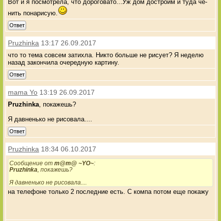
Вот и я посмотрела, что дороговато...Уж дом достроим и туда чё-
нить понарисую.
Ответ
Pruzhinka
13:17 26.09.2017
что то тема совсем затихла. Никто больше не рисует? Я неделю
назад закончила очередную картину.
Ответ
mama Yo
13:19 26.09.2017
Pruzhinka
, покажешь?
Я давненько не рисовала....
Ответ
Pruzhinka
18:34 06.10.2017
Сообщение от
m@m@ ~YO~
:
Pruzhinka
, покажешь?
Я давненько не рисовала....
на телефоне только 2 последние есть. С компа потом еще покажу