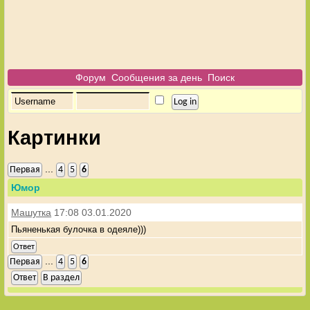
Форум
Сообщения за день
Поиск
Картинки
...
Первая
4
5
6
Юмор
Машутка
17:08 03.01.2020
Пьяненькая булочка в одеяле)))
Ответ
...
Первая
4
5
6
Ответ
В раздел