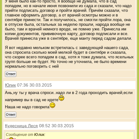
У меня было как-то просто, я вообще не думала, что в сад
попадем, но в начале июня позвонили из сада и сказали, что надо
прийти подписать договор и пройти врачей. Причём сказали, что
главное оформить договор, а от врачей осмотры можно и в
сентябре принести. Так и получилось, не смогли пройти лора, она
в отпуске была, остальных за неделю прошли, народа вообще не
было, там и врачей немного вроде, не помню уже. Принесла им
копии документов, прививочную карту, договор подписали и все.
Врачей принесла уже в сентябре, еще манту перед садом делали.
Я вот недавно мельком встретилась с заведующей нашего сада,
она спросила сколько моей мелкой будет в сентябре и сказала,
что скорее всего попадем в сад, хотя я тоже думала, что ясельных
групп больше не будет. Но точно не уточнила, не было времени
нормально поговорить с ней
Ответ
Юлик
07:36 30.03.2015
Ань,ну ты у врача спроси..надо ли в 2 года проходить врачей,если
например вы в сад не идете
Наша не надо говорила
Ответ
Кудесница Леся
08:52 30.03.2015
Сообщение от
Юлик
: