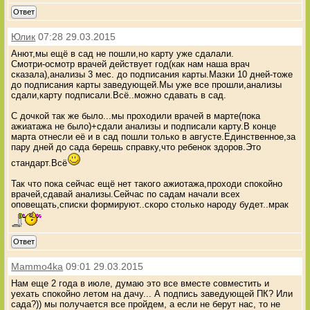
Ответ
Юлик
07:28 29.03.2015
Анют,мы ещё в сад не пошли,но карту уже сдалали.
Смотри-осмотр врачей действует год(как нам наша врач
сказала),анализы 3 мес. до подписания карты.Мазки 10 дней-тоже
до подписания карты заведующей.Мы уже все прошли,анализы
сдали,карту подписали.Всё..можно сдавать в сад.
С дочкой так же было...мы проходили врачей в марте(пока
ажиатажа не было)+сдали анализы и подписали карту.В конце
марта отнесли её и в сад пошли только в августе.Единственное,за
пару дней до сада берешь справку,что ребенок здоров.Это
стандарт.Всё
Так что пока сейчас ещё нет такого ажиотажа,проходи спокойно
врачей,сдавай анализы.Сейчас по садам начали всех
оповещать,списки формируют..скоро столько народу будет..мрак
Ответ
Mammo4ka
09:01 29.03.2015
Нам еще 2 года в июле, думаю это все вместе совместить и
уехать спокойно летом на дачу... А подпись заведующей ПК? Или
сада?)) мы получается все пройдем, а если не берут нас, то не