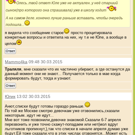
Олесь..твой ответ Юле уже не актуален..у неё старший
сынок(про которого она спрашивала) уже в школу ходит
А на самом деле..конечно лучше раньше вставать..чтобы очередь
подошла...
я видела что сообщение старое
просто процитировала
конкретные вопросы и ответила на них, ну т.е не Юле, а вообще в
целом
Ответ
Mammo4ka
09:48 30.03.2015
Траляля
, мне сказали что их частично убирают, а где останутся да
данный момент они не знают... Получается только в мае когда
формировать будут, тогда и узнают.
Ответ
Юлик
13:02 30.03.2015
Анют,списки будут готовы гораздо раньше.
По той же Москве смотрю девочкам уже отзвонились,сказали
некоторым..идут не идут...
Мне вот тоже позвонили,девочке знакомой.Сказали 6-7 апреля
перезвонить и уже точно скажут-попадаем или нет(мол вдруг
льготников пропихнут,),так что списки в начале апреля думаю уже
будут.Ей тоже сказали,что в этих числах отзвонятся...Может есть