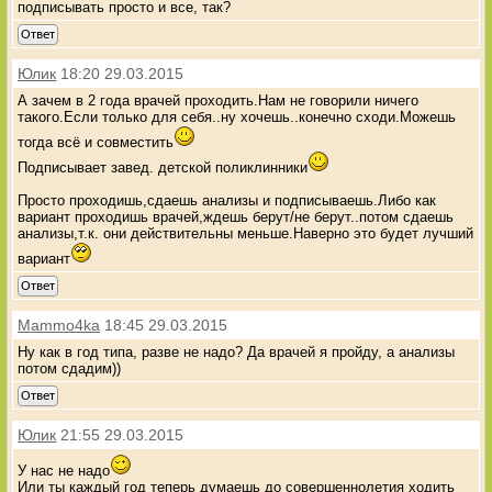
подписывать просто и все, так?
Ответ
Юлик
18:20 29.03.2015
А зачем в 2 года врачей проходить.Нам не говорили ничего
такого.Если только для себя..ну хочешь..конечно сходи.Можешь
тогда всё и совместить
Подписывает завед. детской поликлинники
Просто проходишь,сдаешь анализы и подписываешь.Либо как
вариант проходишь врачей,ждешь берут/не берут..потом сдаешь
анализы,т.к. они действительны меньше.Наверно это будет лучший
вариант
Ответ
Mammo4ka
18:45 29.03.2015
Ну как в год типа, разве не надо? Да врачей я пройду, а анализы
потом сдадим))
Ответ
Юлик
21:55 29.03.2015
У нас не надо
Или ты каждый год теперь думаешь до совершеннолетия ходить