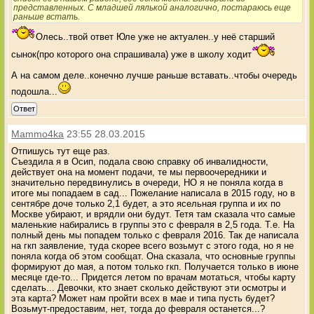
представленных. С младшей лялькой аналогично, постараюсь еще
раньше встать.
Олесь..твой ответ Юле уже не актуален..у неё старший
сынок(про которого она спрашивала) уже в школу ходит
А на самом деле..конечно лучше раньше вставать..чтобы очередь
подошла...
Ответ
Mammo4ka
23:55 28.03.2015
Отпишусь тут еще раз.
Съездила я в Осип, подала свою справку об инвалидности,
действует она на момент подачи, те мы первоочередники и
значительно передвинулись в очереди, НО я не поняла когда в
итоге мы попадаем в сад... Пожелание написала в 2015 году, но в
сентябре доче только 2,1 будет, а это ясельная группа и их по
Москве убирают, и врядли они будут. Тетя там сказала что самые
маленькие набирались в группы это с февраля в 2,5 года. Т.е. На
полный день мы попадем только с февраля 2016. Так де написала
на гкп заявление, туда скорее всего возьмут с этого года, но я не
поняла когда об этом сообщат. Она сказала, что основные группы
формируют до мая, а потом только гкп. Получается только в июне
месяце где-то... Придется летом по врачам мотаться, чтобы карту
сделать... Девочки, кто знает сколько действуют эти осмотры и
эта карта? Может нам пройти всех в мае и типа пусть будет?
Возьмут-предоставим, нет, тогда до февраля останется...?