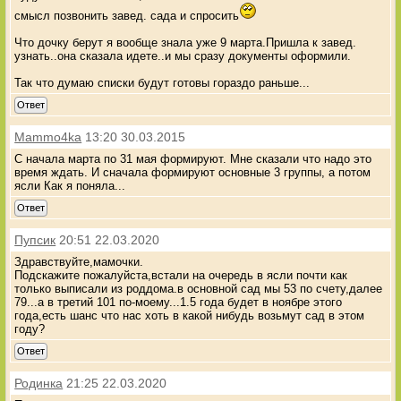
смысл позвонить завед. сада и спросить
Что дочку берут я вообще знала уже 9 марта.Пришла к завед.
узнать..она сказала идете..и мы сразу документы оформили.
Так что думаю списки будут готовы гораздо раньше...
Ответ
Mammo4ka
13:20 30.03.2015
С начала марта по 31 мая формируют. Мне сказали что надо это
время ждать. И сначала формируют основные 3 группы, а потом
ясли Как я поняла...
Ответ
Пупсик
20:51 22.03.2020
Здравствуйте,мамочки.
Подскажите пожалуйста,встали на очередь в ясли почти как
только выписали из роддома.в основной сад мы 53 по счету,далее
79...а в третий 101 по-моему...1.5 года будет в ноябре этого
года,есть шанс что нас хоть в какой нибудь возьмут сад в этом
году?
Ответ
Родинка
21:25 22.03.2020