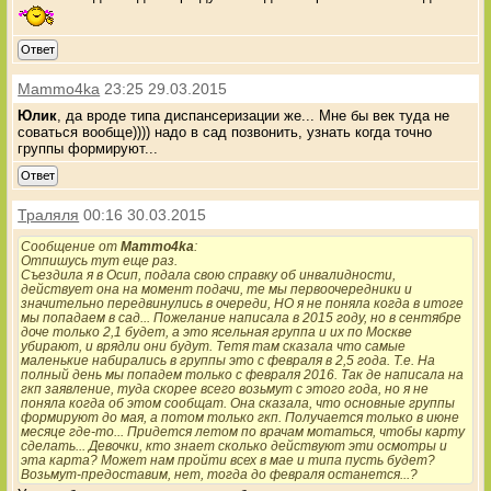
Ответ
Mammo4ka
23:25 29.03.2015
Юлик
, да вроде типа диспансеризации же... Мне бы век туда не
соваться вообще)))) надо в сад позвонить, узнать когда точно
группы формируют...
Ответ
Траляля
00:16 30.03.2015
Сообщение от
Mammo4ka
:
Отпишусь тут еще раз.
Съездила я в Осип, подала свою справку об инвалидности,
действует она на момент подачи, те мы первоочередники и
значительно передвинулись в очереди, НО я не поняла когда в итоге
мы попадаем в сад... Пожелание написала в 2015 году, но в сентябре
доче только 2,1 будет, а это ясельная группа и их по Москве
убирают, и врядли они будут. Тетя там сказала что самые
маленькие набирались в группы это с февраля в 2,5 года. Т.е. На
полный день мы попадем только с февраля 2016. Так де написала на
гкп заявление, туда скорее всего возьмут с этого года, но я не
поняла когда об этом сообщат. Она сказала, что основные группы
формируют до мая, а потом только гкп. Получается только в июне
месяце где-то... Придется летом по врачам мотаться, чтобы карту
сделать... Девочки, кто знает сколько действуют эти осмотры и
эта карта? Может нам пройти всех в мае и типа пусть будет?
Возьмут-предоставим, нет, тогда до февраля останется...?