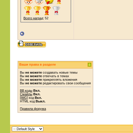
Всего наград
: 52
Ваши права в разделе
Вы
не можете
создавать новые темы
Вы
не можете
отвечать в темах
Вы
не можете
прикреплять вложения
Вы
не можете
редактировать свои сообщения
BB коды
Вкл.
Смайлы
Вкл.
[IMG]
код
Вкл.
HTML код
Выкл.
Правила форума