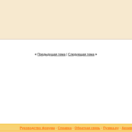
«
Предыдущая тема
|
Следующая тема
»
Руководство форума
-
Справка
-
Обратная связь
-
Пузяка.ру
-
Архив