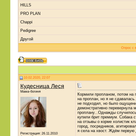
HILLS
PRO PLAN
Chappi
Pedigree
Другой
Опрос с 
10.02.2020, 22:07
Кудесница Леся
Мама-богиня
Кормили пропланом, потом на г
на проплан, но я не сдавалась
не подходил, но было ощущение
демонстративно перевернула ми
проплану...Однажды случилось,
купили брит премиум. Собака с
на отзывы о корме холистик кл
город, посредников, агитирова
я села на хвост. Ждём первую 
Регистрация: 26.11.2010