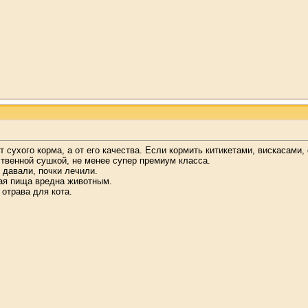
от сухого корма, а от его качества. Если кормить китикетами, вискасам
твенной сушкой, не менее супер премиум класса.
 давали, почки лечили.
ая пища вредна животным.
отрава для кота.