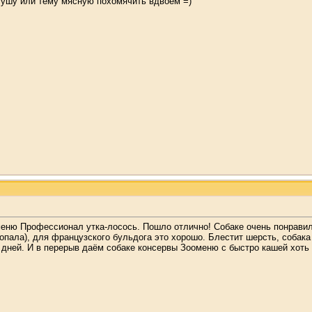
гушу или тёму мясную похомячить вдвоём =)
еню Профессионал утка-лосось. Пошло отлично! Собаке очень понравил
опала), для французского бульдога это хорошо. Блестит шерсть, собака
4 дней. И в перерыв даём собаке консервы Зооменю с быстро кашей хоть 