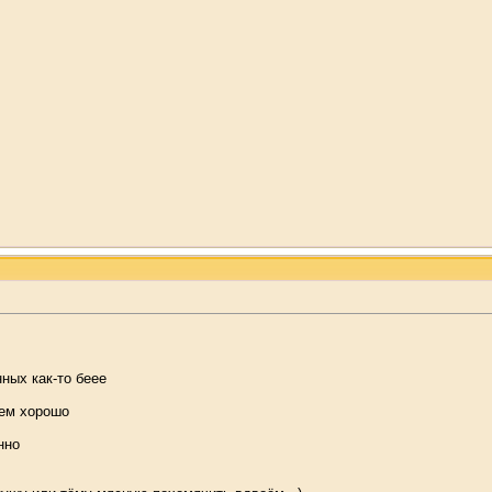
ных как-то беее
сем хорошо
нно