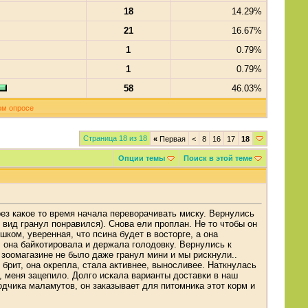
18
14.29%
21
16.67%
1
0.79%
1
0.79%
58
46.03%
ом опросе
Страница 18 из 18
«
Первая
<
8
16
17
18
Опции темы
Поиск в этой теме
рез какое то время начала переворачивать миску. Вернулись
 вид гранул понравился). Снова ели проплан. Не то чтобы он
ком, уверенная, что псина будет в восторге, а она
, она байкотировала и держала голодовку. Вернулись к
 зоомагазине не было даже гранул мини и мы рискнули..
 брит, она окрепла, стала активнее, выносливее. Наткнулась
, меня зацепило. Долго искала варианты доставки в наш
водчика маламутов, он заказывает для питомника этот корм и