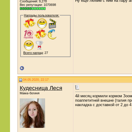
Ну ещё любим с ним на пару а
Сообщений: 9,278
Вес репутации:
1070698
Награды пользователя:
Всего наград
: 27
04.05.2020, 22:17
Кудесница Леся
Мама-богиня
4й месяц кормили кормом Зоом
поаппетитней внешне (талия пр
накладка с доставкой от 2 до 