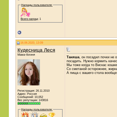
Награды пользователя:
Всего наград
: 1
16.06.2020, 13:09
Кудесница Леся
Мама-богиня
Таняша
, он посадил почки не 
посадить. Нужно кормить качес
Мы тоже когда то Вискас кошке
Со сметаной осторожнее, жирн
А пища с вашего стола вообще 
Регистрация: 26.11.2010
Адрес: Россия
Сообщений: 10,052
Вес репутации:
143816
Награды пользователя: