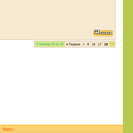
Страница 18 из 18
«
Первая
<
8
16
17
18
-
Вверх
-