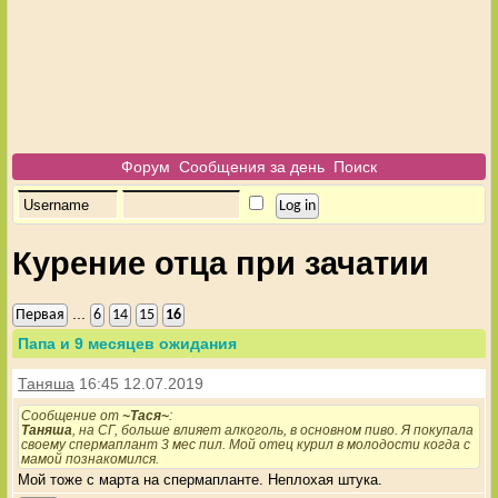
Форум
Сообщения за день
Поиск
Курение отца при зачатии
...
Первая
6
14
15
16
Папа и 9 месяцев ожидания
Таняша
16:45 12.07.2019
Сообщение от
~Тася~
:
Таняша
, на СГ, больше влияет алкоголь, в основном пиво. Я покупала
своему спермаплант 3 мес пил. Мой отец курил в молодости когда с
мамой познакомился.
Мой тоже с марта на спермапланте. Неплохая штука.