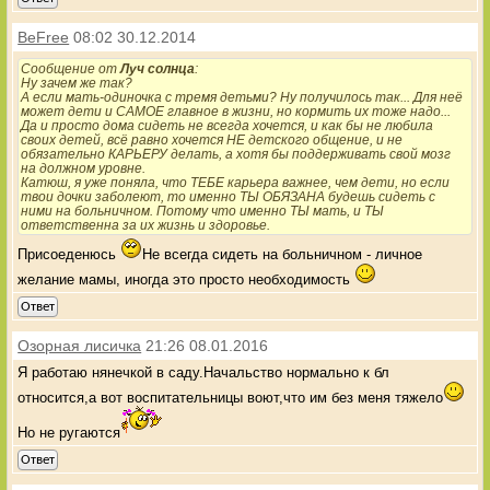
BeFree
08:02 30.12.2014
Сообщение от
Луч солнца
:
Ну зачем же так?
А если мать-одиночка с тремя детьми? Ну получилось так... Для неё
может дети и САМОЕ главное в жизни, но кормить их тоже надо...
Да и просто дома сидеть не всегда хочется, и как бы не любила
своих детей, всё равно хочется НЕ детского общение, и не
обязательно КАРЬЕРУ делать, а хотя бы поддерживать свой мозг
на должном уровне.
Катюш, я уже поняла, что ТЕБЕ карьера важнее, чем дети, но если
твои дочки заболеют, то именно ТЫ ОБЯЗАНА будешь сидеть с
ними на больничном. Потому что именно ТЫ мать, и ТЫ
ответственна за их жизнь и здоровье.
Присоеденюсь
Не всегда сидеть на больничном - личное
желание мамы, иногда это просто необходимость
Ответ
Озорная лисичка
21:26 08.01.2016
Я работаю нянечкой в саду.Начальство нормально к бл
относится,а вот воспитательницы воют,что им без меня тяжело
Но не ругаются
Ответ