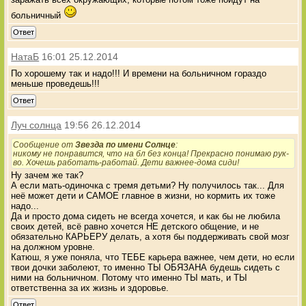
больничный
Ответ
НатаБ
16:01 25.12.2014
По хорошему так и надо!!! И времени на больничном гораздо
меньше проведешь!!!
Ответ
Луч солнца
19:56 26.12.2014
Сообщение от
Звезда по имени Солнце
:
никому не понравится, что на бл без конца! Прекрасно понимаю рук-
во. Хочешь работать-работай. Дети важнее-дома сиди!
Ну зачем же так?
А если мать-одиночка с тремя детьми? Ну получилось так... Для
неё может дети и САМОЕ главное в жизни, но кормить их тоже
надо...
Да и просто дома сидеть не всегда хочется, и как бы не любила
своих детей, всё равно хочется НЕ детского общение, и не
обязательно КАРЬЕРУ делать, а хотя бы поддерживать свой мозг
на должном уровне.
Катюш, я уже поняла, что ТЕБЕ карьера важнее, чем дети, но если
твои дочки заболеют, то именно ТЫ ОБЯЗАНА будешь сидеть с
ними на больничном. Потому что именно ТЫ мать, и ТЫ
ответственна за их жизнь и здоровье.
Ответ