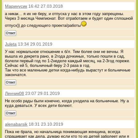
Маринусик
16:42 27.03.2018
а никак... я их не беру, и отпуска у нас в этом году запрещены.
Через 3 месяца Чемпионат. Вот отработаем и будет один сплошной
отпуск)) до следующего проекта/работы
Ответ
Juleta
13:34 29.01.2019
У нас нормальное отношение к б/л. Тем более они не вечны. Я
вышла из декрета рано, в 2года дочкиных, только пошли в сад,
болели первый год по 1-2неделе каждый месяц, на 2-3год пореже.
Сейчас ей 5, больничный беру 2-3 раза в год.
Так что все маленькие детки когда-нибудь вырастут и больничные
закончатся.
Ответ
Ленчик08
23:07 29.01.2019
Не особо рады были конечно, когда уходила на больничные. Ну а
куда деваться. У всех дети болеют.
Ответ
alenabarsik
18:31 23.10.2019
Пока не брала, но начальница понимающая женщина, всегда
спрашивает как дела, думаю если кто то из детей заболеет или я