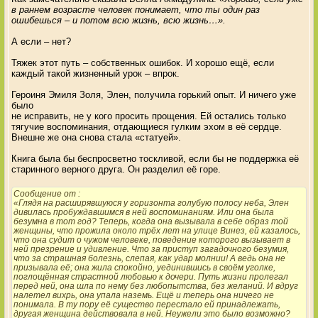
в раннем возрасте человек понимает, что ты один раз
ошибешься – и потом всю жизнь, всю жизнь…».
А если – нет?
Тяжек этот путь – собственных ошибок. И хорошо ещё, если
каждый такой жизненный урок – впрок.
Героиня Эмиля Золя, Элен, получила горький опыт. И ничего уже
было
не исправить, не у кого просить прощения. Ей остались только
тягучие воспоминания, отдающиеся гулким эхом в её сердце.
Внешне же она снова стала «статуей».
Книга была бы беспросветно тоскливой, если бы не поддержка её
старинного верного друга. Он разделил её горе.
Сообщение от
:
«Глядя на расширявшуюся у горизонта голубую полосу неба, Элен
дивилась пробуждавшимся в ней воспоминаниям. Или она была
безумна в тот год? Теперь, когда она вызывала в себе образ той
женщины, что прожила около трёх лет на улице Винез, ей казалось,
что она судит о чужом человеке, поведение которого вызывает в
ней презрение и удивление. Что за приступ загадочного безумия,
что за страшная болезнь, слепая, как удар молнии! А ведь она не
призывала её; она жила спокойно, уединившись в своём уголке,
поглощённая страстной любовью к дочери. Путь жизни пролегал
перед ней, она шла по нему без любопытства, без желаний. И вдруг
налетел вихрь, она упала наземь. Ещё и теперь она ничего не
понимала. В ту пору её существо перестало ей принадлежать,
другая женщина действовала в ней. Неужели это было возможно?