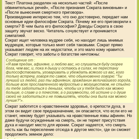
Текст Платона разделен на несколько частей: «После
обвинительных речей», «После признания Сократа виновным» и
«После вынесения смертного приговора».
Произведение интересно тем, что оно достоверно, передает нам
основные идеи философии Сократа. Почему же его приговорили к
смерти? В чем была его философия? Доводы Сократа в свою
защиту звучат веско. Читатель сочувствует и проникается
симпатией.
Сократ ищет человека мудрее себя, но находит лишь мнимых
мудрецов, которые только мнят себя таковыми. Сократ прямо
указывает людям на их недостатки, и это мало кому нравится.
Сократ говорит, что заботы о богатстве ничтожны:
Сообщение от
:
«Я вам предан, афиняне, и люблю вас, но слушаться буду скорее
бога, чем вас, и, пока я дышу и остаюсь в силах, не перестану
философствовать, уговаривать и убеждать всякого из вас, кого
только встречу, говоря то самое, что обыкновенно говорю: “Ты
лучший из людей, раз ты афинянин, гражданин величайшего города,
больше всех прославленного мудростью и могуществом, не стыдно
ли тебе заботиться о деньгах, чтобы их у тебя было как можно
больше, о славе и о почестях, а о разумности, об истине и о душе
своей не заботиться и не помышлять, чтобы она была как можно
лучше?”».
Сократ заботится о нравственном здоровье, о крепости духа, в
этом он видит свое предназначение, он опасается, что если его не
станет, некому будет указывать на нравственные язвы афинян. Но
даже будучи осужденным на смерть, он не теряет присутствия
духа и находит место для иронии. Сократ надеется, что смерть
«есть как бы переселение отсюда в другое место», где он сможет
продолжить земное дело: