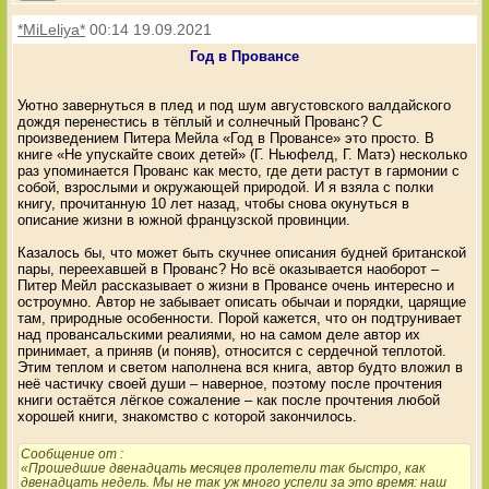
*MiLeliya*
00:14 19.09.2021
Год в Провансе
Уютно завернуться в плед и под шум августовского валдайского
дождя перенестись в тёплый и солнечный Прованс? С
произведением Питера Мейла «Год в Провансе» это просто. В
книге «Не упускайте своих детей» (Г. Ньюфелд, Г. Матэ) несколько
раз упоминается Прованс как место, где дети растут в гармонии с
собой, взрослыми и окружающей природой. И я взяла с полки
книгу, прочитанную 10 лет назад, чтобы снова окунуться в
описание жизни в южной французской провинции.
Казалось бы, что может быть скучнее описания будней британской
пары, переехавшей в Прованс? Но всё оказывается наоборот –
Питер Мейл рассказывает о жизни в Провансе очень интересно и
остроумно. Автор не забывает описать обычаи и порядки, царящие
там, природные особенности. Порой кажется, что он подтрунивает
над провансальскими реалиями, но на самом деле автор их
принимает, а приняв (и поняв), относится с сердечной теплотой.
Этим теплом и светом наполнена вся книга, автор будто вложил в
неё частичку своей души – наверное, поэтому после прочтения
книги остаётся лёгкое сожаление – как после прочтения любой
хорошей книги, знакомство с которой закончилось.
Сообщение от
:
«Прошедшие двенадцать месяцев пролетели так быстро, как
двенадцать недель. Мы не так уж много успели за это время: наш