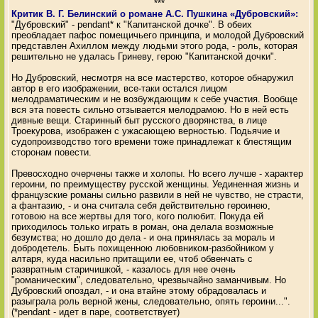
***
Критик В. Г. Белинский о романе А.С. Пушкина «Дубровский»:
"Дубровский" - pendant* к "Капитанской дочке". В обеих
преобладает пафос помещичьего принципа, и молодой Дубровский
представлен Ахиллом между людьми этого рода, - роль, которая
решительно не удалась Гриневу, герою "Капитанской дочки".
Но Дубровский, несмотря на все мастерство, которое обнаружил
автор в его изображении, все-таки остался лицом
мелодраматическим и не возбуждающим к себе участия. Вообще
вся эта повесть сильно отзывается мелодрамою. Но в ней есть
дивные вещи. Старинный быт русского дворянства, в лице
Троекурова, изображен с ужасающею верностью. Подьячие и
судопроизводство того времени тоже принадлежат к блестящим
сторонам повести.
Превосходно очерчены также и холопы. Но всего лучше - характер
героини, по преимуществу русской женщины. Уединенная жизнь и
французские романы сильно развили в ней не чувство, не страсти,
а фантазию, - и она считала себя действительно героинею,
готовою на все жертвы для того, кого полюбит. Покуда ей
приходилось только играть в роман, она делала возможные
безумства; но дошло до дела - и она принялась за мораль и
добродетель. Быть похищенною любовником-разбойником у
алтаря, куда насильно притащили ее, чтоб обвенчать с
развратным старичишкой, - казалось для нее очень
"романическим", следовательно, чрезвычайно заманчивым. Но
Дубровский опоздал, - и она втайне этому обрадовалась и
разыграла роль верной жены, следовательно, опять героини...".
(*pendant - идет в паре, соответствует)