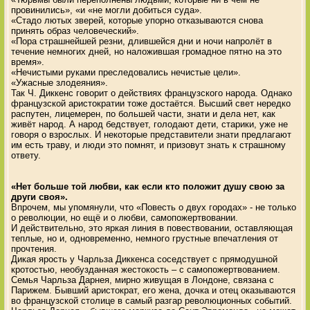
провинились», «и «не могли добиться суда».
«Стадо лютых зверей, которые упорно отказываются снова
принять образ человеческий».
«Пора страшнейшей резни, длившейся дни и ночи напролёт в
течение немногих дней, но наложившая громадное пятно на это
время».
«Нечистыми руками преследовались нечистые цели».
«Ужасные злодеяния».
Так Ч. Диккенс говорит о действиях французского народа. Однако
французской аристократии тоже достаётся. Высший свет нередко
распутен, лицемерен, по большей части, знати и дела нет, как
живёт народ. А народ бедствует, голодают дети, старики, уже не
говоря о взрослых. И некоторые представители знати предлагают
им есть траву, и люди это помнят, и призовут знать к страшному
ответу.
«Нет больше той любви, как если кто положит душу свою за
други своя».
Впрочем, мы упомянули, что «Повесть о двух городах» - не только
о революции, но ещё и о любви, самопожертвовании.
И действительно, это яркая линия в повествовании, оставляющая
теплые, но и, одновременно, немного грустные впечатления от
прочтения.
Дикая ярость у Чарльза Диккенса соседствует с прямодушной
кротостью, необузданная жестокость – с самопожертвованием.
Семья Чарльза Дарнея, мирно живущая в Лондоне, связана с
Парижем. Бывший аристократ, его жена, дочка и отец оказываются
во французской столице в самый разгар революционных событий.