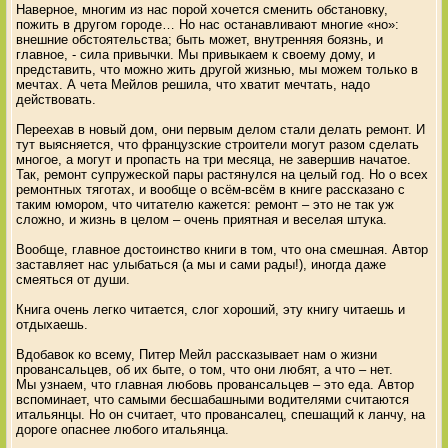
Наверное, многим из нас порой хочется сменить обстановку,
пожить в другом городе… Но нас останавливают многие «но»:
внешние обстоятельства; быть может, внутренняя боязнь, и
главное, - сила привычки. Мы привыкаем к своему дому, и
представить, что можно жить другой жизнью, мы можем только в
мечтах. А чета Мейлов решила, что хватит мечтать, надо
действовать.
Переехав в новый дом, они первым делом стали делать ремонт. И
тут выясняется, что французские строители могут разом сделать
многое, а могут и пропасть на три месяца, не завершив начатое.
Так, ремонт супружеской пары растянулся на целый год. Но о всех
ремонтных тяготах, и вообще о всём-всём в книге рассказано с
таким юмором, что читателю кажется: ремонт – это не так уж
сложно, и жизнь в целом – очень приятная и веселая штука.
Вообще, главное достоинство книги в том, что она смешная. Автор
заставляет нас улыбаться (а мы и сами рады!), иногда даже
смеяться от души.
Книга очень легко читается, слог хороший, эту книгу читаешь и
отдыхаешь.
Вдобавок ко всему, Питер Мейл рассказывает нам о жизни
провансальцев, об их быте, о том, что они любят, а что – нет.
Мы узнаем, что главная любовь провансальцев – это еда. Автор
вспоминает, что самыми бесшабашными водителями считаются
итальянцы. Но он считает, что провансалец, спешащий к ланчу, на
дороге опаснее любого итальянца.