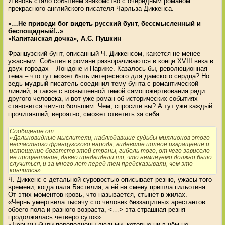
И вновь стало событием знакомство с очередным романом
прекрасного английского писателя Чарльза Диккенса.
«…Не приведи бог видеть русский бунт, бессмысленный и
беспощадный!..»
«Капитанская дочка», А.С. Пушкин
Французский бунт, описанный Ч. Диккенсом, кажется не менее
ужасным. События в романе разворачиваются в конце ХVIII века в
двух городах – Лондоне и Париже. Казалось бы, революционная
тема – что тут может быть интересного для дамского сердца? Но
ведь мудрый писатель соединил тему бунта с романтической
линией, а также с возвышенной темой самопожертвования ради
другого человека, и вот уже роман об исторических событиях
становится чем-то большим. Чем, спросите вы? А тут уже каждый
прочитавший, вероятно, сможет ответить за себя.
Сообщение от
:
«Дальновидные мыслители, наблюдавшие судьбы миллионов этого
несчастного французского народа, видевшие полное извращение и
истощение богатств этой страны, гибель того, от чего зависело
её процветание, давно предвидели то, что неминуемо должно было
случиться, и за много лет перед тем предсказывали, чем это
кончится».
Ч. Диккенс с детальной суровостью описывает резню, ужасы того
времени, когда пала Бастилия, а ей на смену пришла гильотина.
От этих моментов кровь, что называется, стынет в жилах.
«Чернь умертвила тысячу сто человек беззащитных арестантов
обоего пола и разного возраста, <…> эта страшная резня
продолжалась четверо суток».
«Тюрьмы были переполнены людьми, которые ни в чём не