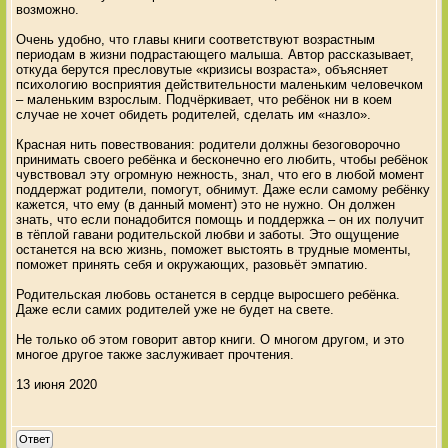
возможно.
Очень удобно, что главы книги соответствуют возрастным
периодам в жизни подрастающего малыша. Автор рассказывает,
откуда берутся пресловутые «кризисы возраста», объясняет
психологию восприятия действительности маленьким человечком
– маленьким взрослым. Подчёркивает, что ребёнок ни в коем
случае не хочет обидеть родителей, сделать им «назло».
Красная нить повествования: родители должны безоговорочно
принимать своего ребёнка и бесконечно его любить, чтобы ребёнок
чувствовал эту огромную нежность, знал, что его в любой момент
поддержат родители, помогут, обнимут. Даже если самому ребёнку
кажется, что ему (в данный момент) это не нужно. Он должен
знать, что если понадобится помощь и поддержка – он их получит
в тёплой гавани родительской любви и заботы. Это ощущение
останется на всю жизнь, поможет выстоять в трудные моменты,
поможет принять себя и окружающих, разовьёт эмпатию.
Родительская любовь останется в сердце выросшего ребёнка.
Даже если самих родителей уже не будет на свете.
Не только об этом говорит автор книги. О многом другом, и это
многое другое также заслуживает прочтения.
13 июня 2020
Ответ