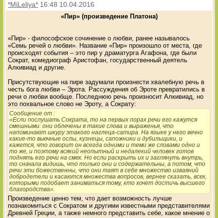
*MiLeliya*
16:48 10.04.2016
«Пир» (произведение Платона)
«Пир» - философское сочинение о любви, ранее называлось
«Семь речей о любви». Название «Пир» произошло от места, где
происходят события – это пир у драматурга Агафона, где были
Сократ, комедиограф Аристофан, государственный деятель
Алкивиад и другие.
Присутствующие на пире задумали произнести хвалебную речь в
честь бога любви – Эрота. Рассуждения об Эроте превратились в
речи о любви вообще. Последнюю речь произносит Алкивиад, но
это похвальное слово не Эроту, а Сократу:
Сообщение от
:
«Если послушать Сократа, то на первых порах речи его кажутся
смешными: они облечены в такие слова и выраженья, что
напоминают шкуру этакого наглеца-сатира. На языке у него вечно
какие-то вьючные ослы, кузнецы, сапожники и дубильщики, и
кажется, что говорит он всегда одними и теми же словами одно и
то же, и поэтому всякий неопытный и недалекий человек готов
поднять его речи на смех. Но если раскрыть их и заглянуть внутрь,
то сначала видишь, что только они и содержательны, а потом, что
речи эти божественны, что они таят в себе множество изваяний
добродетели и касаются множества вопросов, вернее сказать, всех,
которыми подобает заниматься тому, кто хочет достичь высшего
благородства».
Произведение ценно тем, что дает возможность лучше
познакомиться с Сократом и другими известными представителями
Древней Греции, а также немного представить себе, какое мнение о