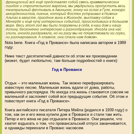
французский всё ещё представлял собой смесь грамматических
ошибок и строительного жаргона; мы умудрились пропустить весь
театральный фестиваль в Авиньоне, гонку на ослах в Гуле, конкурс
аккордеонистов, пикник, который Фостен устраивал в Нижних
Альпах в августе, праздник вина в Жигонде, выставку собак в
Менербе и ещё кучу интересных событий, происходивших в большом
мире. Весь этот год мы были погружены в себя, в наш дом и нашу
долину, бесконечно интересную и разнообразную. Иногда она нас
злила, иногда раздражала, но ни разу мы не почувствовали ни скуки,
ни разочарования. А главное, она стала нам домом».
Nota bene. Книга «Год в Провансе» была написана автором в 1989
году.
Ниже текст десятилетней давности об этом же произведении
(может, будет любопытно, там больше подробностей о книге):
Год в Провансе
Отдых – это маленькая жизнь. Так можно перефразировать
известную песню. Маленькая жизнь вдали от дома, работы,
привычного распорядка. Но иногда эта жизнь становится совсем не
маленькой и заслоняет собой все предыдущие события. Об этом и
повествует книга «Год в Провансе».
Книга английского писателя Питера Мейла (родился в 1939 году) о
том, как он и его жена купили дом в Провансе и стали там жить.
Питер и его жена не раз отдыхали в Провансе. Они решили, что
хватит вздыхать о том, что провансальский отпуск заканчивается,
и однажды переехали в Прованс насовсем.