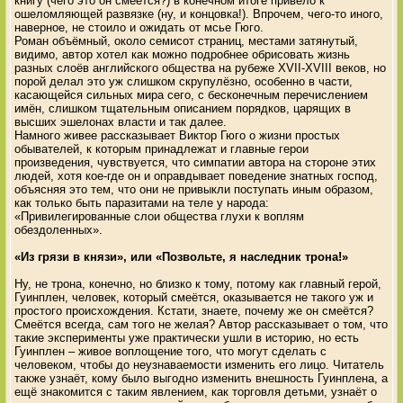
книгу (чего это он смеётся?) в конечном итоге привело к
ошеломляющей развязке (ну, и концовка!). Впрочем, чего-то иного,
наверное, не стоило и ожидать от мсье Гюго.
Роман объёмный, около семисот страниц, местами затянутый,
видимо, автор хотел как можно подробнее обрисовать жизнь
разных слоёв английского общества на рубеже XVII-XVIII веков, но
порой делал это уж слишком скрупулёзно, особенно в части,
касающейся сильных мира сего, с бесконечным перечислением
имён, слишком тщательным описанием порядков, царящих в
высших эшелонах власти и так далее.
Намного живее рассказывает Виктор Гюго о жизни простых
обывателей, к которым принадлежат и главные герои
произведения, чувствуется, что симпатии автора на стороне этих
людей, хотя кое-где он и оправдывает поведение знатных господ,
объясняя это тем, что они не привыкли поступать иным образом,
как только быть паразитами на теле у народа:
«Привилегированные слои общества глухи к воплям
обездоленных».
«Из грязи в князи», или «Позвольте, я наследник трона!»
Ну, не трона, конечно, но близко к тому, потому как главный герой,
Гуинплен, человек, который смеётся, оказывается не такого уж и
простого происхождения. Кстати, знаете, почему же он смеётся?
Смеётся всегда, сам того не желая? Автор рассказывает о том, что
такие эксперименты уже практически ушли в историю, но есть
Гуинплен – живое воплощение того, что могут сделать с
человеком, чтобы до неузнаваемости изменить его лицо. Читатель
также узнаёт, кому было выгодно изменить внешность Гуинплена, а
ещё знакомится с таким явлением, как торговля детьми, узнаёт о