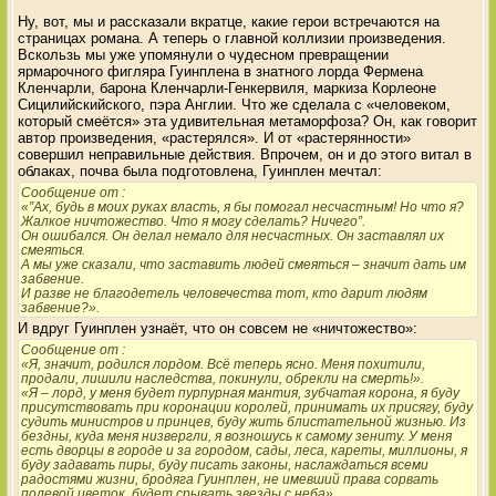
Ну, вот, мы и рассказали вкратце, какие герои встречаются на
страницах романа. А теперь о главной коллизии произведения.
Вскользь мы уже упомянули о чудесном превращении
ярмарочного фигляра Гуинплена в знатного лорда Фермена
Кленчарли, барона Кленчарли-Генкервиля, маркиза Корлеоне
Сицилийскийского, пэра Англии. Что же сделала с «человеком,
который смеётся» эта удивительная метаморфоза? Он, как говорит
автор произведения, «растерялся». И от «растерянности»
совершил неправильные действия. Впрочем, он и до этого витал в
облаках, почва была подготовлена, Гуинплен мечтал:
Сообщение от
:
«”Ах, будь в моих руках власть, я бы помогал несчастным! Но что я?
Жалкое ничтожество. Что я могу сделать? Ничего”.
Он ошибался. Он делал немало для несчастных. Он заставлял их
смеяться.
А мы уже сказали, что заставить людей смеяться – значит дать им
забвение.
И разве не благодетель человечества тот, кто дарит людям
забвение?».
И вдруг Гуинплен узнаёт, что он совсем не «ничтожество»:
Сообщение от
:
«Я, значит, родился лордом. Всё теперь ясно. Меня похитили,
продали, лишили наследства, покинули, обрекли на смерть!».
«Я – лорд, у меня будет пурпурная мантия, зубчатая корона, я буду
присутствовать при коронации королей, принимать их присягу, буду
судить министров и принцев, буду жить блистательной жизнью. Из
бездны, куда меня низвергли, я возношусь к самому зениту. У меня
есть дворцы в городе и за городом, сады, леса, кареты, миллионы, я
буду задавать пиры, буду писать законы, наслаждаться всеми
радостями жизни, бродяга Гуинплен, не имевший права сорвать
полевой цветок, будет срывать звезды с неба».