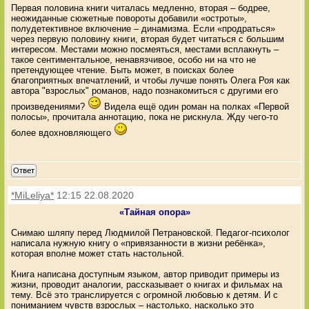
Первая половина книги читалась медленно, вторая – бодрее,
неожиданные сюжетные повороты добавили «остроты»,
полудетективное включение – динамизма. Если «продраться»
через первую половину книги, вторая будет читаться с большим
интересом. Местами можно посмеяться, местами всплакнуть –
такое сентиментальное, ненавязчивое, особо ни на что не
претендующее чтение. Быть может, в поисках более
благоприятных впечатлений, и чтобы лучше понять Олега Роя как
автора "взрослых" романов, надо познакомиться с другими его
произведениями?
Видела ещё один роман на полках «Первой
полосы», прочитала аннотацию, пока не рискнула. Жду чего-то
более вдохновляющего
Ответ
*MiLeliya*
12:15 22.08.2020
«Тайная опора»
Снимаю шляпу перед Людмилой Петрановской. Педагог-психолог
написала нужную книгу о «привязанности в жизни ребёнка»,
которая вполне может стать настольной.
Книга написана доступным языком, автор приводит примеры из
жизни, проводит аналогии, рассказывает о книгах и фильмах на
тему. Всё это транслируется с огромной любовью к детям. И с
пониманием чувств взрослых – настолько, насколько это