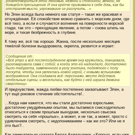
удовлетвориться этой любовью, нежной и спокойной, вечной, не
боящейся пресыщения. И она крепче прижимала к себе дочь, как бы
отстраняя мысли, угрожавшие их разлучить…».
Но Элен всегда была немного как статуя – такая же красивая и
отчуждённая. Её спокойствие можно сравнить с морским дном, где
всё тихо, а если и случаются волнения на поверхности морской
глади, так это – преходящее явление, а потом – снова штиль на
море, и тихая безбрежность в глубине.
К тому же, всё так хорошо. Жанна, после нескольких месяцев
тяжёлой болезни выздоровела, окрепла, резвится и играет:
Сообщение от
:
«Всё утро и всё послеполуденное время она кружилась, танцевала,
разговаривала сама с собой; а когда это ей надоедало, достаточно
было табурета, замеченного в углу зонтика, поднятого с полу
лоскута, чтобы она увлеклась новой игрой, с новыми вспышками
воображения. Она создавала всё: персонажи, место действия,
отдельные сцены, и веселилась, как будто с ней играла дюжина
сверстниц».
И предчувствие, жажда любви постепенно захватывают Элен, а
тут ещё роковое стечение обстоятельств!..
…Когда нам кажется, что мы стали достаточно взрослыми,
достаточно умудрёнными опытом, мы пытаемся снисходительно
относиться к своим прошлым выходкам, несколько свысока
смотреть на себя «прошлых», а может, и не так, а может, просто с
удивлением смотреть, с недопониманием – как же это? Или не я
это был?..
Как замечательно сказала Белла Ахмадулина:
«Хорошо, если уже