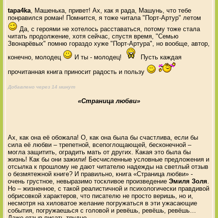
tapa4ka
, Машенька, привет! Ах, как я рада, Машунь, что тебе
понравился роман! Помнится, я тоже читала "Порт-Артур" летом
Да, с героями не хотелось расставаться, потому тоже стала
читать продолжение, хотя сейчас, спустя время, "Семью
Звонарёвых" помню гораздо хуже "Порт-Артура", но вообще, автор,
конечно, молодец
И ты - молодец!
Пусть каждая
прочитанная книга приносит радость и пользу
Добавлено через 14 минут
«Страница любви»
Ах, как она её обожала! О, как она была бы счастлива, если бы
сила её любви – трепетной, всепоглощающей, бесконечной –
могла защитить, оградить мать от других. Какая это была бы
жизнь! Как бы они зажили! Бесчисленные условные предложения и
отсылка к прошлому не дают читателю надежды на светлый отзыв
о безмятежной книге? И правильно, книга «Страница любви» -
очень грустное, невыразимо тоскливое произведение
Эмиля Золя
.
Но – жизненное, с такой реалистичной и психологически правдивой
обрисовкой характеров, что писателю не просто веришь, но и,
несмотря на хиловатое желание погружаться в эти ужасающие
события, погружаешься с головой и ревёшь, ревёшь, ревёшь…
Даже отзыв писать трудно.