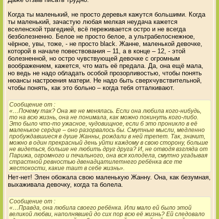
Когда ты маленький, не просто деревья кажутся большими. Когда
ты маленький, зачастую любая мелкая неудача кажется
вселенской трагедией, всё переживается остро и не всегда
безболезненно. Белое не просто белое, а ультрабелоснежное,
чёрное, увы, тоже, - не просто black. Жанне, маленькой девочке,
которой в начале повествования – 11, а в конце – 12, - этой
болезненной, но остро чувствующей девочке с огромным
воображением, кажется, что мать её предала. Да, она ещё мала,
но ведь не надо обладать особой прозорливостью, чтобы понять
нюансы настроения матери. Не надо быть сверхчувствительной,
чтобы понять, как это больно – когда тебя отталкивают.
Сообщение от
:
«…Почему так? Она же не менялась. Если она любила кого-нибудь,
то на всю жизнь, она не понимала, как можно покинуть кого-либо.
Это было что-то ужасное, чудовищное, если б это проникло в её
маленькое сердце – оно разорвалось бы. Смутные мысли, медленно
пробуждавшиеся в душе Жанны, рождали в ней трепет. Так, значит,
можно в один прекрасный день уйти каждому в свою сторону, больше
не видеться, больше не любить друг друга? И, не отводя взгляда от
Парижа, огромного и печального, она вся холодела, смутно угадывая
страстной ревностью двенадцатилетнего ребёнка все те
жестокости, какие таит в себе жизнь».
Нет-нет! Элен обожала свою маленькую Жанну. Она, как безумная,
выхаживала девочку, когда та болела.
Сообщение от
:
«…Правда, она любила своего ребёнка. Или мало ей было этой
великой любви, наполнявшей до сих пор всю её жизнь? Ей следовало