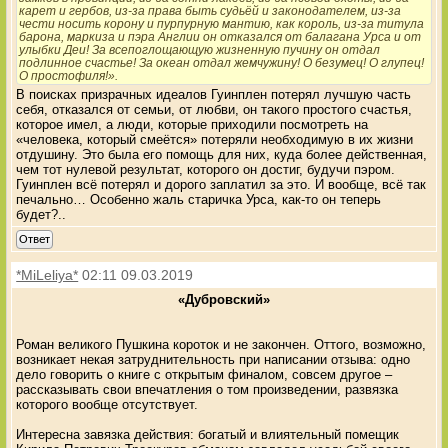
карет и гербов, из-за права быть судьёй и законодателем, из-за
чести носить корону и пурпурную мантию, как король, из-за титула
барона, маркиза и пэра Англии он отказался от балагана Урса и от
улыбки Деи! За всепоглощающую жизненную пучину он отдал
подлинное счастье! За океан отдал жемчужину! О безумец! О глупец!
О простофиля!».
В поисках призрачных идеалов Гуинплен потерял лучшую часть
себя, отказался от семьи, от любви, он такого простого счастья,
которое имел, а люди, которые приходили посмотреть на
«человека, который смеётся» потеряли необходимую в их жизни
отдушину. Это была его помощь для них, куда более действенная,
чем тот нулевой результат, которого он достиг, будучи пэром.
Гуинплен всё потерял и дорого заплатил за это. И вообще, всё так
печально… Особенно жаль старичка Урса, как-то он теперь
будет?..
Ответ
*MiLeliya*
02:11 09.03.2019
«Дубровский»
Роман великого Пушкина короток и не закончен. Оттого, возможно,
возникает некая затруднительность при написании отзыва: одно
дело говорить о книге с открытым финалом, совсем другое –
рассказывать свои впечатления о том произведении, развязка
которого вообще отсутствует.
Интересна завязка действия: богатый и влиятельный помещик