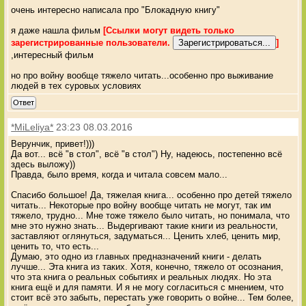
очень интересно написала про "Блокадную книгу"
я даже нашла фильм
[Ссылки могут видеть только
зарегистрированные пользователи.
]
,интересный фильм
но про войну вообще тяжело читать...особенно про выживание
людей в тех суровых условиях
Ответ
*MiLeliya*
23:23 08.03.2016
Верунчик, привет!)))
Да вот... всё "в стол", всё "в стол") Ну, надеюсь, постепенно всё
здесь выложу))
Правда, было время, когда и читала совсем мало...
Спасибо большое! Да, тяжелая книга... особенно про детей тяжело
читать... Некоторые про войну вообще читать не могут, так им
тяжело, трудно... Мне тоже тяжело было читать, но понимала, что
мне это нужно знать... Выдергивают такие книги из реальности,
заставляют оглянуться, задуматься... Ценить хлеб, ценить мир,
ценить то, что есть...
Думаю, это одно из главных предназначений книги - делать
лучше... Эта книга из таких. Хотя, конечно, тяжело от осознания,
что эта книга о реальных событиях и реальных людях. Но эта
книга ещё и для памяти. И я не могу согласиться с мнением, что
стоит всё это забыть, перестать уже говорить о войне... Тем более,