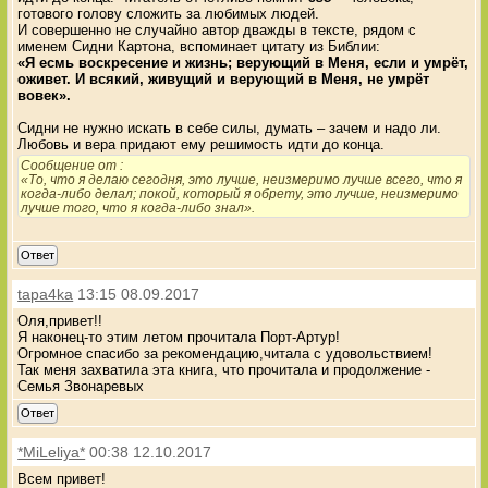
готового голову сложить за любимых людей.
И совершенно не случайно автор дважды в тексте, рядом с
именем Сидни Картона, вспоминает цитату из Библии:
«Я есмь воскресение и жизнь; верующий в Меня, если и умрёт,
оживет. И всякий, живущий и верующий в Меня, не умрёт
вовек».
Сидни не нужно искать в себе силы, думать – зачем и надо ли.
Любовь и вера придают ему решимость идти до конца.
Сообщение от
:
«То, что я делаю сегодня, это лучше, неизмеримо лучше всего, что я
когда-либо делал; покой, который я обрету, это лучше, неизмеримо
лучше того, что я когда-либо знал».
Ответ
tapa4ka
13:15 08.09.2017
Оля,привет!!
Я наконец-то этим летом прочитала Порт-Артур!
Огромное спасибо за рекомендацию,читала с удовольствием!
Так меня захватила эта книга, что прочитала и продолжение -
Семья Звонаревых
Ответ
*MiLeliya*
00:38 12.10.2017
Всем привет!