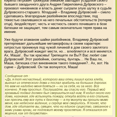
Кирила Петрович Троекуров обманом завладел усадьбой своего
бывшего закадычного друга Андрея Гавриловича Дубровского –
произвол чиновников и власть денег сыграли злую шутку в судьбе
Дубровского-старшего. Младший – Владимир Дубровский – смело
сделавшись благородным разбойником впоследствии, под
тяжестью свалившихся на него печальных обстоятельств (потеряв
отца), бездействует; честь и честность своего почившего в бозе
батюшки не защищает, тем самым окончательно теряя права на
имение.
Уже будучи атаманом шайки разбойников, Владимир Дубровский
претерпевает дальнейшие метаморфозы в своем характере:
хитростью проникнув под чужой личиной в дом своего заклятого
врага, Дубровский жаждет мести, но… влюбляется и всё меняется.
Ах, Маша!.. Вы так красивы! Трепещете ли Вы?! Вас любит сам
Дубровский! Этот разбойник, скиталец, бунтарь… Не Ваш ли,
Маша, батюшка стал виновником такого поведения?.. Ах, вот. На
сцене – Дубровский. Он так волнуется, Маша!
Сообщение от
:
«Да, я тот несчастный, которого ваш отец лишил куска хлеба,
выгнал из отеческого дома и послал грабить на больших дорогах.
Но вам не надобно меня бояться — ни за себя, ни за него. Все
кончено. Я ему простил. Послушайте, вы спасли его. Первый мой
кровавый подвиг должен был свершиться над ним. Я ходил около его
дома, назначая, где вспыхнуть пожару, откуда войти в его спальню,
как пресечь ему все пути к бегству — в ту минуту вы прошли мимо
меня, как небесное видение, и сердце мое смирилось. Я понял, что
дом, где обитаете вы, священ, что ни единое существо, связанное с
вами узами крови, не подлежит моему проклятию. Я отказался от
мщения, как от безумства».