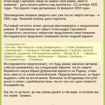
Александр Сергеевич никак не назвал свой роман, вместо
названия – дата начала работы над рукописью: «21 октября 1832
года». Последняя глава датирована «6 февраля 1833 года».
Произведение впервые увидело свет уже после смерти автора – в
1841 году. Название роману дали издатели.
Пытливый читатель может дальше фантазировать о продолжении
романа. В черновиках же самого Александра Сергеевича
сохранилось несколько набросков продолжения повествования.
Исследователи предлагают вниманию более поздний вариант:
Сообщение от
:
«Кн<язь> Вер<ейский> visite (зачёркнуто) — 2 visite (зачёркнуто).
Сватовство — Свидания. Письмо перехвачено. Свадьба, отъезд.
Команда, сражение. Распущенная шайка — Жизнь М. К. — Смерть к.
Верей<ского> — Вдова. Англичанин — Игроки. Свидание —
Полицмейстер — Развязка».
Исследователи предполагают, что будь роман закончен автором,
события развивались бы следующим образом: после смерти
Верейского (мужа Маши) Дубровский вернётся на Родину, чтобы
быть вместе со своей возлюбленной. Предположительно, он будет
выдавать себя за англичанина. Внезапно на Владимира поступит
донос в связи с разбойничеством, после чего на сцене появится
полицмейстер.
Как бы то ни было, до нас роман дошёл в том виде, в котором мы
его знаем. Занавес.