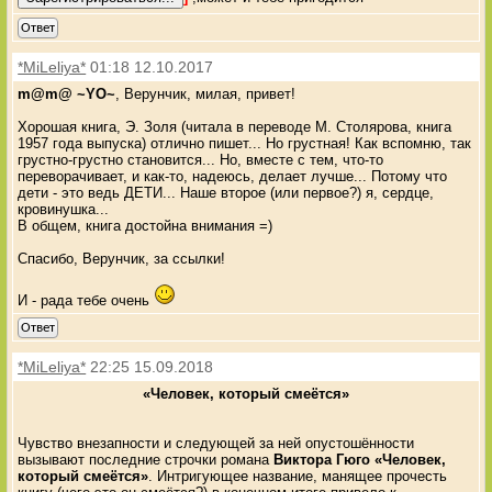
Ответ
*MiLeliya*
01:18 12.10.2017
m@m@ ~YO~
, Верунчик, милая, привет!
Хорошая книга, Э. Золя (читала в переводе М. Столярова, книга
1957 года выпуска) отлично пишет... Но грустная! Как вспомню, так
грустно-грустно становится... Но, вместе с тем, что-то
переворачивает, и как-то, надеюсь, делает лучше... Потому что
дети - это ведь ДЕТИ... Наше второе (или первое?) я, сердце,
кровинушка...
В общем, книга достойна внимания =)
Спасибо, Верунчик, за ссылки!
И - рада тебе очень
Ответ
*MiLeliya*
22:25 15.09.2018
«Человек, который смеётся»
Чувство внезапности и следующей за ней опустошённости
вызывают последние строчки романа
Виктора Гюго «Человек,
который смеётся»
. Интригующее название, манящее прочесть