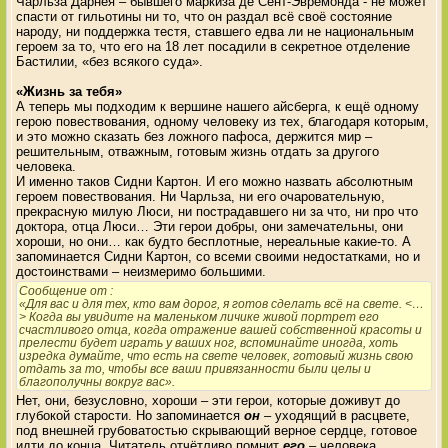
Чарльза Дарнея – бывшего маркиза де Сент-Эвремонда - не может
спасти от гильотины ни то, что он раздал всё своё состояние
народу, ни поддержка тестя, ставшего едва ли не национальным
героем за то, что его на 18 лет посадили в секретное отделение
Бастилии, «без всякого суда».
«Жизнь за тебя»
А теперь мы подходим к вершине нашего айсберга, к ещё одному
герою повествования, одному человеку из тех, благодаря которым,
и это можно сказать без ложного пафоса, держится мир –
решительным, отважным, готовым жизнь отдать за другого
человека.
И именно таков Сидни Картон. И его можно назвать абсолютным
героем повествования. Ни Чарльза, ни его очаровательную,
прекрасную милую Люси, ни пострадавшего ни за что, ни про что
доктора, отца Люси… Эти герои добры, они замечательны, они
хороши, но они… как будто бесплотные, нереальные какие-то. А
запоминается Сидни Картон, со всеми своими недостатками, но и
достоинствами – неизмеримо большими.
Сообщение от
:
«Для вас и для тех, кто вам дорог, я готов сделать всё на свете. <…
> Когда вы увидите на маленьком личике живой портрет его
счастливого отца, когда отражение вашей собственной красоты и
прелести будет играть у ваших ног, вспоминайте иногда, хоть
изредка думайте, что есть на свете человек, готовый жизнь свою
отдать за то, чтобы все ваши привязанности были целы и
благополучны вокруг вас».
Нет, они, безусловно, хороши – эти герои, которые доживут до
глубокой старости. Но запоминается
он
– уходящий в расцвете,
под внешней грубоватостью скрывающий верное сердце, готовое
идти до конца. Читатель отчётливо помнит
его
– человека,