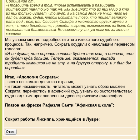
Сообщение от
:
«Проводить время в том, чтобы испытывать и разбирать
обитающих там точно так же, как здешних: кто из них мудр и кто
из них только думает, что мудр, а на самом деле не мудр. Чего не
дал бы всякий, судьи, чтобы испытать того, кто привел великую
рать под Трою, или Одиссея, Сизифа и множество других мужей и
жен, - с ними беседовать, проводить время, испытывать их было бы
несказанным блаженством. Во всяком случае, уж там-то за это не
казнят».
Мы узнаем многие подробности этого известного судебного
процесса. Так, например, Сократа осудили с небольшим перевесом
голосов:
«Я не думал, что перевес голосов будет так мал, и полагал, что
он будет куда больше. Теперь же, оказывается, выпади
тридцать камешков не на эту, а на другую сторону, и я был бы
оправдан».
Итак, «Апология Сократа»
:
- всего несколько десятков страниц,
- и такая насыщенность: читатель может узнать образ мыслей
Сократа; перенестись в афинский суд, узнать об обстоятельствах
суда над этим прославленным древнегреческим философом...
Платон на фреске Рафаэля Санти "Афинская школа":
Сократ работы Лисиппа, хранящийся в Лувре:
Ответ