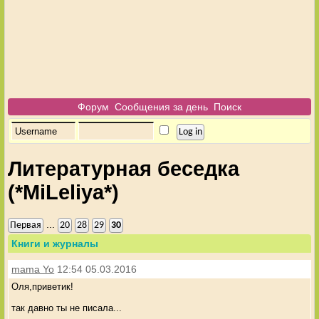
Форум
Сообщения за день
Поиск
Литературная беседка
(*MiLeliya*)
...
Первая
20
28
29
30
Книги и журналы
mama Yo
12:54 05.03.2016
Оля,приветик!
так давно ты не писала...