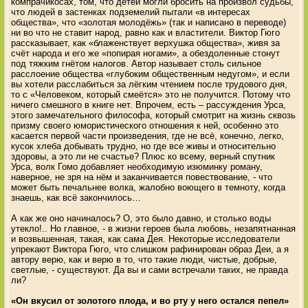
компрачикосах, том, что детей могли бросить на произвол судьбы,
что людей в застенках подземелий пытали «в интересах
общества», что «золотая молодёжь» (так и написано в переводе)
ни во что не ставит народ, равно как и властители. Виктор Гюго
рассказывает, как «блаженствует верхушка общества», живя за
счёт народа и его же «попирая ногами», а обездоленные стонут
под тяжким гнётом налогов. Автор называет столь сильное
расслоение общества «глубоким общественным недугом», и если
вы хотели расслабиться за лёгким чтением после трудового дня,
то с «Человеком, который смеётся» это не получится. Потому что
ничего смешного в книге нет. Впрочем, есть – рассуждения Урса,
этого замечательного философа, который смотрит на жизнь сквозь
призму своего юмористического отношения к ней, особенно это
касается первой части произведения, где не всё, конечно, легко,
кусок хлеба добывать трудно, но где все живы и относительно
здоровы, а это ли не счастье? Плюс ко всему, верный спутник
Урса, волк Гомо добавляет необходимую изюминку роману,
наверное, не зря на нём и заканчивается повествование, - что
может быть печальнее волка, жалобно воющего в темноту, когда
знаешь, как всё закончилось…
А как же оно начиналось? О, это было давно, и столько воды
утекло!.. Но главное, - в жизни героев была любовь, незапятнанная
и возвышенная, такая, как сама Дея. Некоторые исследователи
упрекают Виктора Гюго, что слишком рафинирован образ Деи, а я
автору верю, как и верю в то, что такие люди, чистые, добрые,
светлые, - существуют. Да вы и сами встречали таких, не правда
ли?
«Он вкусил от золотого плода, и во рту у него остался пепел»