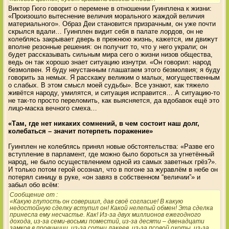
Виктор Гюго говорит о перемене в отношении Гуинплена к жизни:
«Произошло вытеснение величия морального жаждой величия
материального». Образ Деи становится призрачным, он уже почти
скрылся вдали… Гуинплен видит себя в палате лордов, он не
колеблясь закрывает дверь в прежнюю жизнь, кажется, им движут
вполне резонные решения: он получит то, что у него украли; он
будет рассказывать сильным мира сего о жизни низов общества,
ведь он так хорошо знает ситуацию изнутри. «Он говорил: народ
безмолвен. Я буду неустанным глашатаем этого безмолвия; я буду
говорить за немых. Я расскажу великим о малых, могущественным
о слабых. В этом смысл моей судьбы». Все узнают, как тяжело
живётся народу, умилятся, и ситуация исправится… А ситуацию-то
не так-то просто переломить, как выясняется, да вдобавок ещё это
лицо-маска вечного смеха…
«Там, где нет никаких сомнений, в чем состоит наш долг,
колебаться – значит потерпеть поражение»
Гуинплен не колеблясь принял новые обстоятельства: «Разве его
вступление в парламент, где можно было бороться за угнетённый
народ, не было осуществлением одной из самых заветных грёз?».
И только потом герой осознал, что в погоне за журавлём в небе он
потерял синицу в руке, «он завяз в собственном “величии”» и
забыл обо всём:
Сообщение от
:
«Какую глупость он совершил, дав своё согласие! В какую
недостойную сделку вступил он! Какой нелепый обмен! Эта сделка
принесла ему несчастье. Как! Из-за двух миллионов ежегодного
дохода, из-за семи-восьми поместий, из-за десяти – двенадцати
замков в провинции, из-за сотни лакеев, из-за псовой охоты, из-за