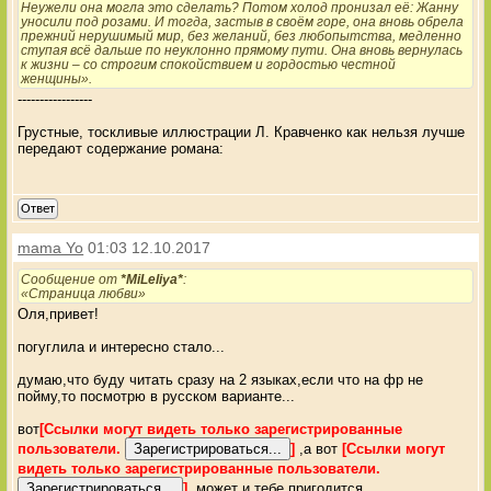
Неужели она могла это сделать? Потом холод пронизал её: Жанну
уносили под розами. И тогда, застыв в своём горе, она вновь обрела
прежний нерушимый мир, без желаний, без любопытства, медленно
ступая всё дальше по неуклонно прямому пути. Она вновь вернулась
к жизни – со строгим спокойствием и гордостью честной
женщины».
-----------------
Грустные, тоскливые иллюстрации Л. Кравченко как нельзя лучше
передают содержание романа:
Ответ
mama Yo
01:03 12.10.2017
Сообщение от
*MiLeliya*
:
«Страница любви»
Оля,привет!
погуглила и интересно стало...
думаю,что буду читать сразу на 2 языках,если что на фр не
пойму,то посмотрю в русском варианте...
вот
[Ссылки могут видеть только зарегистрированные
пользователи.
]
,а вот
[Ссылки могут
видеть только зарегистрированные пользователи.
]
,может и тебе пригодится