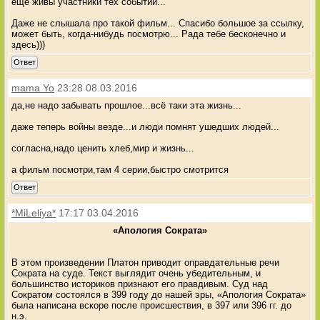
ещё живы участники тех событий...
Даже не слышала про такой фильм... Спасибо большое за ссылку,
может быть, когда-нибудь посмотрю... Рада тебе бесконечно и
здесь)))
Ответ
mama Yo
23:28 08.03.2016
да,не надо забывать прошлое...всё таки эта жизнь...
даже теперь войны везде...и люди помнят ушедших людей...
согласна,надо ценить хлеб,мир и жизнь...
а фильм посмотри,там 4 серии,быстро смотрится
Ответ
*MiLeliya*
17:17 03.04.2016
«Апология Сократа»
В этом произведении Платон приводит оправдательные речи
Сократа на суде. Текст выглядит очень убедительным, и
большинство историков признают его правдивым. Суд над
Сократом состоялся в 399 году до нашей эры, «Апология Сократа»
была написана вскоре после происшествия, в 397 или 396 гг. до
н.э.