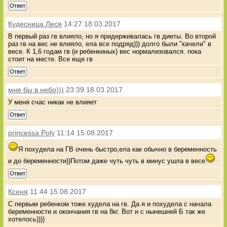
Ответ
Кудесница Леся
14:27 18.03.2017
В первый раз гв влияло, но я придерживалась гв диеты. Во второй
раз гв на вес не влияло, ела все подряд))) долго были "качели" в
весе. К 1,6 годам гв (и ребенкиных) вес нормализовался. пока
стоит на месте. Все еще гв
Ответ
мне бы в небо)))
23:39 18.03.2017
У меня счас никак не влияет
Ответ
princessa Poly
11:14 15.08.2017
Я похудела на ГВ очень быстро,ела как обычно в беременность
и до беременности))Потом даже чуть чуть в минус ушла в весе
Ответ
Ксеня
11:44 15.08.2017
С первым ребенком тоже худела на гв. Да я и похудела с начала
беременности и окончания гв на 8кг. Вот и с нынешней Б так же
хотелось))))