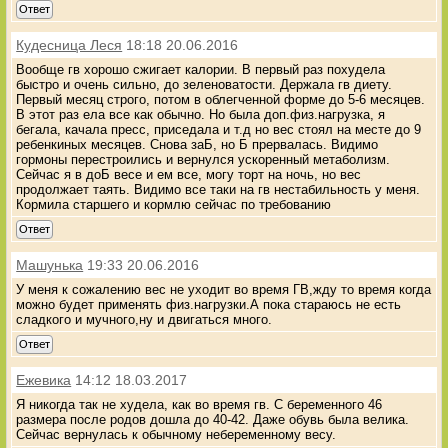
Ответ
Кудесница Леся
18:18 20.06.2016
Вообще гв хорошо сжигает калории. В первый раз похудела
быстро и очень сильно, до зеленоватости. Держала гв диету.
Первый месяц строго, потом в облегченной форме до 5-6 месяцев.
В этот раз ела все как обычно. Но была доп.физ.нагрузка, я
бегала, качала пресс, приседала и т.д но вес стоял на месте до 9
ребенкиных месяцев. Снова заБ, но Б прервалась. Видимо
гормоны перестроились и вернулся ускоренный метаболизм.
Сейчас я в доБ весе и ем все, могу торт на ночь, но вес
продолжает таять. Видимо все таки на гв нестабильность у меня.
Кормила старшего и кормлю сейчас по требованию
Ответ
Машунька
19:33 20.06.2016
У меня к сожалению вес не уходит во время ГВ,жду то время когда
можно будет применять физ.нагрузки.А пока стараюсь не есть
сладкого и мучного,ну и двигаться много.
Ответ
Ежевика
14:12 18.03.2017
Я никогда так не худела, как во время гв. С беременного 46
размера после родов дошла до 40-42. Даже обувь была велика.
Сейчас вернулась к обычному небеременному весу.