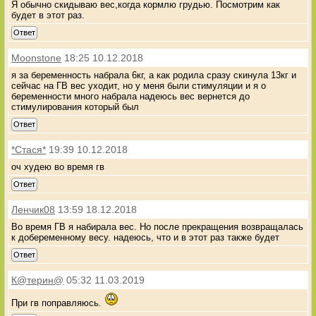
Я обычно скидываю вес,когда кормлю грудью. Посмотрим как
будет в этот раз.
Ответ
Moonstone
18:25 10.12.2018
я за беременность набрала 6кг, а как родила сразу скинула 13кг и
сейчас на ГВ вес уходит, но у меня были стимуляции и я о
беременности много набрала надеюсь вес вернется до
стимулирования который был
Ответ
*Стася*
19:39 10.12.2018
оч худею во время гв
Ответ
Ленчик08
13:59 18.12.2018
Во время ГВ я набирала вес. Но после прекращения возвращалась
к добеременному весу. надеюсь, что и в этот раз также будет
Ответ
К@терин@
05:32 11.03.2019
При гв поправляюсь.