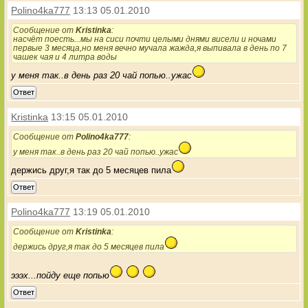
Polino4ka777
13:13 05.01.2010
Сообщение от
Kristinka
:
насчёт поесть...мы на сиси почти целыми днями висели и ночами
первые 3 месяца,но меня вечно мучала жажда,я выпивала в день по 7
чашек чая и 4 литра воды
у меня так..в день раз 20 чай попью..ужас
Ответ
Kristinka
13:15 05.01.2010
Сообщение от
Polino4ka777
:
у меня так..в день раз 20 чай попью..ужас
держись друг,я так до 5 месяцев пила
Ответ
Polino4ka777
13:19 05.01.2010
Сообщение от
Kristinka
:
держись друг,я так до 5 месяцев пила
эээх...пойду еще попью
Ответ