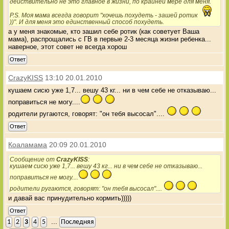
действительно не это главное в жизни, по крайней мере для меня.
P.S. Моя мама всегда говорит "хочешь похудеть - зашей ротик
))". И для меня это единственный способ похудеть.
а у меня знакомые, кто зашил себе ротик (как советует Ваша
мама), распрощались с ГВ в первые 2-3 месяца жизни ребенка...
наверное, этот совет не всегда хорош
Ответ
CrazyKISS
13:10 20.01.2010
кушаем сисю уже 1,7... вешу 43 кг... ни в чем себе не отказываю...
поправиться не могу....
родители ругаются, говорят: "он тебя высосал"....
Ответ
Коаламама
20:09 20.01.2010
Сообщение от
CrazyKISS
:
кушаем сисю уже 1,7... вешу 43 кг... ни в чем себе не отказываю...
поправиться не могу....
родители ругаются, говорят: "он тебя высосал"....
и давай вас принудительно кормить)))))
Ответ
...
1
2
3
4
5
Последняя