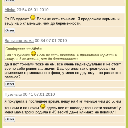
Alinka
23:54 06.01.2010
От ГВ худеют
Если не есть тоннами. Я продолжаю кормить и
вешу на 6 кг меньше, чем до беременности.
Ответ
Ванькина мама
00:34 07.01.2010
Сообщение от
Alinka
:
От ГВ худеют
Если не есть тоннами. Я продолжаю кормить и
вешу на 6 кг меньше, чем до беременности.
да я вот тоннами тоже не ем, все очень индивидуально и не стоит
все по себе ровнять... значит Ваш организ так отреагировал на
изменение гормонального фона, у меня по другому... но разве это
главное?
Ответ
Пузеныш
00:41 07.01.2010
я похудела в последнее время. вешу на 4 кг меньше чем до Б. ем
тоннами и по ночам
здесь все от наследственности зависит! у
меня мама троих родила и 45 весит! даже климакс не повлиял!
Ответ