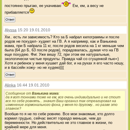
постоянно прыгаю, ее укачиваю
Ем, ем, а весу не
прибавляется
Ответ
Alyssa
15:20 19.01.2010
Хм.. есть ли зависимость? Кто за Б набрал килограммы и после
родов не похудел- худеет на ГВ. А я например, как и Ванькина
мама, при Б набрала 11 кг, после родов весила на 1 кг меньше чем
была (64 до Б, 63 после родов), порадовалась, думая что на ГВ
еще похудею. Фиг. Уже вешу 72, при этом ем натуральные,
экологически чистые продукты. Правда чай со сгущенкой пью=)
Хотя и ребенок у меня кушает дай бог, и на руках я его часто ношу,
и в бассейн хожу- но не худею((((
Ответ
Alinka
16:44 19.01.2010
Сообщение от
Ванькина мама
:
да я вот тоннами тоже не ем, все очень индивидуально и не стоит
все по себе ровнять... значит Ваш организ так отреагировал на
изменение гормонального фона, у меня по другому... но разве это
главное?
Вообше-то я не по себе ровняю. Все мои знакомые, кто долго
кормил грудью, сейчас весят гораздо меньше, чем до
беременности. Но действительно не это главное в жизни, по
крайней мере для меня.