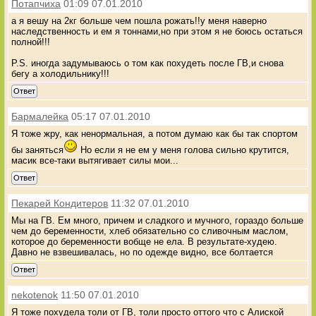
Потапчиха
01:09 07.01.2010
а я вешу на 2кг больше чем пошла рожать!!у меня наверно
наследственность и ем я тоннами,но при этом я не боюсь остаться
полной!!!
P.S. иногда задумываюсь о том как похудеть после ГВ,и снова
бегу а холодильнику!!!
Ответ
Бармалейка
05:17 07.01.2010
Я тоже жру, как ненормальная, а потом думаю как бы так спортом
бы заняться
Но если я не ем у меня голова сильно крутится,
масик все-таки вытягивает силы мои...
Ответ
Пекарей Кондитеров
11:32 07.01.2010
Мы на ГВ. Ем много, причем и сладкого и мучного, гораздо больше
чем до беременности, хлеб обязательно со сливочным маслом,
которое до беременности вобще не ела. В результате-худею.
Давно не взвешивалась, но по одежде видно, все болтается
Ответ
nekotenok
11:50 07.01.2010
Я тоже похудела толи от ГВ, толи просто оттого что с Алиской