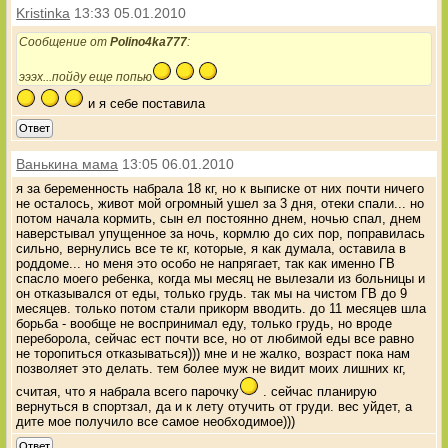
Kristinka
13:33 05.01.2010
Сообщение от
Polino4ka777
:
эээх...пойду еще попью
и я себе поставила
Ответ
Ванькина мама
13:05 06.01.2010
я за беременность набрала 18 кг, но к выписке от них почти ничего
не осталось, живот мой огромный ушел за 3 дня, отеки спали... но
потом начала кормить, сын ел постоянно днем, ночью спал, днем
наверстывал упущенное за ночь, кормлю до сих пор, поправилась
сильно, вернулись все те кг, которые, я как думала, оставила в
роддоме... но меня это особо не напрягает, так как именно ГВ
спасло моего ребенка, когда мы месяц не вылезали из больницы и
он отказывался от еды, только грудь. так мы на чистом ГВ до 9
месяцев. только потом стали прикорм вводить. до 11 месяцев шла
борьба - вообще не воспринимал еду, только грудь, но вроде
переборола, сейчас ест почти все, но от любимой еды все равно
не торопиться отказываться))) мне и не жалко, возраст пока нам
позволяет это делать. тем более муж не видит моих лишних кг,
считая, что я набрала всего парочку
. сейчас планирую
вернуться в спортзал, да и к лету отучить от груди. вес уйдет, а
дите мое получило все самое необходимое)))
Ответ