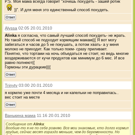
P.S. Моя мама всегда говорит "хочешь похудеть - зашей ротик
))". И для меня это единственный способ похудеть.
Ответ
Alyssa
02:05 20.01.2010
Alinka
я согласна, что самый лучший способ похудеть- не жрать.
Но такой способ не подходит кормящим мамам((( Я вот могу
забегаться и часов до 5 не покушать, а потом хвать- а у меня
молоко не приходит. Как только поем- сразу приливает.
Понятно, что тортами на ночь объедаться не стоит, но ведь многие
воздерживаются от кучи продуктов как минимум до 6 мес. И все
равно полнеют((
Гормоны эти дурацкие((((
Ответ
Trinyty
03:00 20.01.2010
я кормлю уже почти 4 месяца и ни капельки не поправилась..
вес стоит на месте
Ответ
Ванькина мама
11:16 20.01.2010
Сообщение от
Alinka
:
Вообше-то я не по себе ровняю. Все мои знакомые, кто долго кормил
грудью, сейчас весят гораздо меньше, чем до беременности. Но