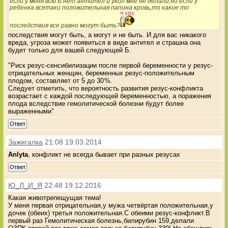
если у меня всю Б нет антител и укол мне не делали,но если у
ребенка всетаки положительная папина кровь,то какие то
последствия все равно могут быть?
последствия могут быть, а могут и не быть. И для вас никакого
вреда, угроза может появиться в виде антител и страшна она
будет только для вашей следующей Б.
"Риск резус-сенсибилизации после первой беременности у резус-
отрицательных женщин, беременных резус-положительным
плодом, составляет от 5 до 30 %.
Следует отметить, что вероятность развития резус-конфликта
возрастает с каждой последующей беременностью, а поражения
плода вследствие гемолитической болезни будут более
выраженными"
Ответ
Зажигалка
21:08 19.03.2014
Anlyta
, конфликт не всегда бывает при разных резусах
Ответ
Ю_Л_И_Я
22:48 19.12.2016
Какая животрепещущая тема!
У меня первая отрицательная,у мужа четвёртая положительная,у
дочек (обеих) третья положительная.С обеими резус-конфликт.В
первый раз Гемолитическая болезнь,билирубин 159,делали