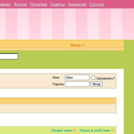
авная
Форум
Роддома
Советы
Линеечки
Соседи
Поиск
Имя
Запомнить?
Пароль
Опции темы
Поиск в этой теме