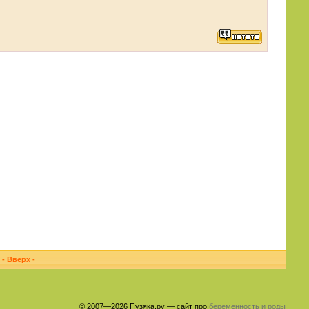
-
Вверх
-
© 2007—2026 Пузяка.ру — сайт про
беременность и роды