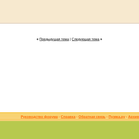
«
Предыдущая тема
|
Следующая тема
»
Руководство форума
-
Справка
-
Обратная связь
-
Пузяка.ру
-
Архив