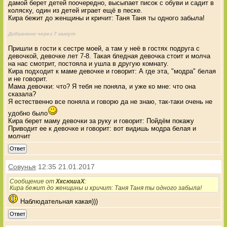
дамой берет детей поочередно, высыпает писок с обуви и садит в
коляску, один из детей играет ещё в песке.
Кира бежит до женщины и кричит: Таня Таня ты одного забыла!
Добавлено через 7 минут
Пришли в гости к сестре моей, а там у неё в гостях подруга с
девочкой, девочке лет 7-8. Такая бледная девочка стоит и молча
на нас смотрит, постояла и ушла в другую комнату.
Кира подходит к маме девочке и говорит: А где эта, "модра" белая
и не говорит.
Мама девочки: что? Я тебя не поняла, и уже ко мне: что она
сказала?
Я естественно все поняла и говорю да не знаю, так-таки очень не
удобно было
Кира берет маму девочки за руку и говорит: Пойдём покажу
Приводит ее к девочке и говорит: вот видишь модра белая и
молчит
Ответ
Совунья
12:35 21.01.2017
Сообщение от
XксюшаX
:
Кира бежит до женщины и кричит: Таня Таня ты одного забыла!
Наблюдательная какая)))
Ответ