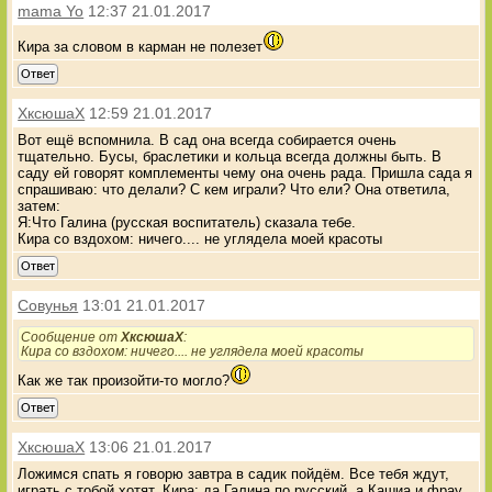
mama Yo
12:37 21.01.2017
Кира за словом в карман не полезет
Ответ
XксюшаX
12:59 21.01.2017
Вот ещё вспомнила. В сад она всегда собирается очень
тщательно. Бусы, браслетики и кольца всегда должны быть. В
саду ей говорят комплементы чему она очень рада. Пришла сада я
спрашиваю: что делали? С кем играли? Что ели? Она ответила,
затем:
Я:Что Галина (русская воспитатель) сказала тебе.
Кира со вздохом: ничего.... не углядела моей красоты
Ответ
Совунья
13:01 21.01.2017
Сообщение от
XксюшаX
:
Кира со вздохом: ничего.... не углядела моей красоты
Как же так произойти-то могло?
Ответ
XксюшаX
13:06 21.01.2017
Ложимся спать я говорю завтра в садик пойдём. Все тебя ждут,
играть с тобой хотят. Кира: да Галина по русский, а Кашиа и фрау