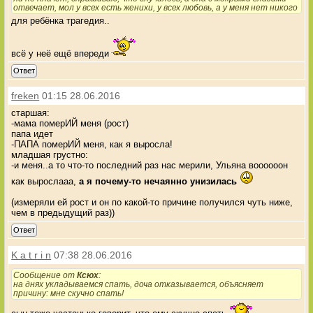
отвечает, мол у всех есть женихи, у всех любовь, а у меня нет никого
для ребёнка трагедия..
всё у неё ещё впереди
Ответ
freken
01:15 28.06.2016
старшая:
-мама померИЙ меня (рост)
папа идет
-ПАПА померИЙ меня, как я выросла!
младшая грустно:
-и меня..а то что-то последний раз нас мерили, Ульяна воооооон
как вырослааа,
а я почему-то нечаянно унизилась
(измеряли ей рост и он по какой-то причине получился чуть ниже,
чем в предыдущий раз))
Ответ
K a t r i n
07:38 28.06.2016
Сообщение от
Ксюх
:
на днях укладываемся спать, доча отказывается, объясняет
причину: мне скучно спать!