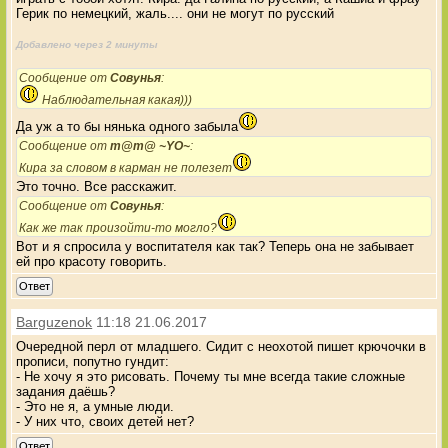
Герик по немецкий, жаль.... они не могут по русский
Добавлено через 2 минуты
Сообщение от
Совунья
:
Наблюдательная какая)))
Да уж а то бы нянька одного забыла
Сообщение от
m@m@ ~YO~
:
Кира за словом в карман не полезет
Это точно. Все расскажит.
Сообщение от
Совунья
:
Как же так произойти-то могло?
Вот и я спросила у воспитателя как так? Теперь она не забывает
ей про красоту говорить.
Ответ
Barguzenok
11:18 21.06.2017
Очередной перл от младшего. Сидит с неохотой пишет крючочки в
прописи, попутно гундит:
- Не хочу я это рисовать. Почему ты мне всегда такие сложные
задания даёшь?
- Это не я, а умные люди.
- У них что, своих детей нет?
Ответ