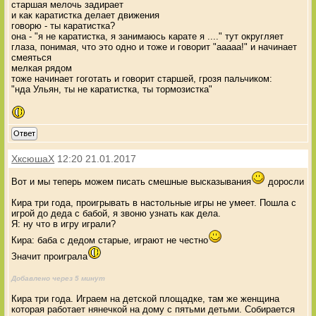
старшая мелочь задирает
и как каратистка делает движения
говорю - ты каратистка?
она - "я не каратистка, я занимаюсь карате я ...." тут округляет
глаза, понимая, что это одно и тоже и говорит "ааааа!" и начинает
смеяться
мелкая рядом
тоже начинает гоготать и говорит старшей, грозя пальчиком:
"нда Ульян, ты не каратистка, ты тормозистка"
Ответ
XксюшаX
12:20 21.01.2017
Вот и мы теперь можем писать смешные высказывания
доросли
Кира три года, проигрывать в настольные игры не умеет. Пошла с
игрой до деда с бабой, я звоню узнать как дела.
Я: ну что в игру играли?
Кира: баба с дедом старые, играют не честно
Значит проиграла
Добавлено через 5 минут
Кира три года. Играем на детской площадке, там же женщина
которая работает нянечкой на дому с пятьми детьми. Собирается