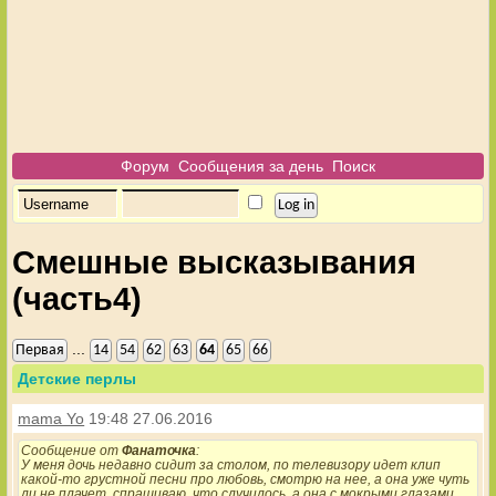
Форум
Сообщения за день
Поиск
Смешные высказывания
(часть4)
...
Первая
14
54
62
63
64
65
66
Детские перлы
mama Yo
19:48 27.06.2016
Сообщение от
Фанаточка
:
У меня дочь недавно сидит за столом, по телевизору идет клип
какой-то грустной песни про любовь, смотрю на нее, а она уже чуть
ли не плачет, спрашиваю, что случилось, а она с мокрыми глазами