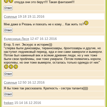
откуда они это берут!!! Такая фантазия!!!
Ответ
Совунья
19:18 19.11.2016
Мне даже в Рязань и поехать не к кому... Как жить то?
Ответ
Кудесница Леся
12:47 16.12.2016
Егор, 5 лет. Экскурс в историю)))
"сперва были динозавры, тираннозавры, бронтозавры и другие, но
наступил ледниковый период, еда и они сами замерзли и вымерли.
Потом был каменный век и всякие древние люди, но у них тоже
были свои проблемы, они тоже умирали. Потом появились короли,
королевы, но они тоже вымерли, осталась только одежда от них"
Ответ
Совунья
12:50 16.12.2016
Я бы тоже так рассказала. Краткость - сестра таланта)))))
Ответ
freken
15:14 16.12.2016