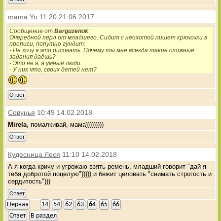
mama Yo
11:20 21.06.2017
Сообщение от
Barguzenok
:
Очередной перл от младшего. Сидит с неохотой пишет крючочки в
прописи, попутно гундит:
- Не хочу я это рисовать. Почему ты мне всегда такие сложные
задания даёшь?
- Это не я, а умные люди.
- У них что, своих детей нет?
Ответ
Совунья
10:49 14.02.2018
Mirela
, помалкивай, мама)))))))))
Ответ
Кудесница Леся
11:10 14.02.2018
А я когда кричу и угрожаю взять ремень, младший говорит "дай я
тебя добротой поцелую"))))) и бежит целовать "снимать строгость и
сердитость")))
Ответ
...
Первая
14
54
62
63
64
65
66
Ответ
В раздел