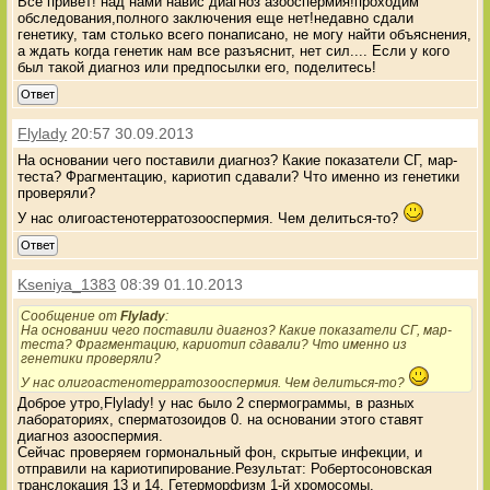
Все привет! над нами навис диагноз азооспермия!проходим
обследования,полного заключения еще нет!недавно сдали
генетику, там столько всего понаписано, не могу найти объяснения,
а ждать когда генетик нам все разъяснит, нет сил.... Если у кого
был такой диагноз или предпосылки его, поделитесь!
Ответ
Flylady
20:57 30.09.2013
На основании чего поставили диагноз? Какие показатели СГ, мар-
теста? Фрагментацию, кариотип сдавали? Что именно из генетики
проверяли?
У нас олигоастенотерратозооспермия. Чем делиться-то?
Ответ
Kseniya_1383
08:39 01.10.2013
Сообщение от
Flylady
:
На основании чего поставили диагноз? Какие показатели СГ, мар-
теста? Фрагментацию, кариотип сдавали? Что именно из
генетики проверяли?
У нас олигоастенотерратозооспермия. Чем делиться-то?
Доброе утро,Flylady! у нас было 2 спермограммы, в разных
лабораториях, сперматозоидов 0. на основании этого ставят
диагноз азооспермия.
Сейчас проверяем гормональный фон, скрытые инфекции, и
отправили на кариотипирование.Результат: Робертосоновская
транслокация 13 и 14. Гетерморфизм 1-й хромосомы.