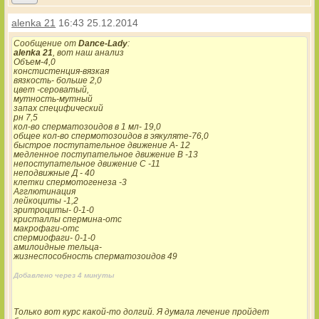
alenka 21
16:43 25.12.2014
Сообщение от
Dance-Lady
:
alenka 21
, вот наш анализ
Объем-4,0
констистенция-вязкая
вязкость- больше 2,0
цвет -сероватый,
мутность-мутный
запах специфический
рн 7,5
кол-во сперматозоидов в 1 мл- 19,0
общее кол-во спермотозоидов в эякуляте-76,0
быстрое поступательное движение А- 12
медленное поступательное движение В -13
непоступательное движение С -11
неподвижные Д - 40
клетки спермотогенеза -3
Агглютинация
лейкоциты -1,2
эритроциты- 0-1-0
кристаллы спермина-отс
макрофаги-отс
спермиофаги- 0-1-0
амилоидные тельца-
жизнеспособность сперматозоидов 49
Добавлено через 4 минуты
Только вот курс какой-то долгий. Я думала лечение пройдет