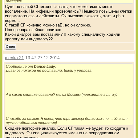
быстрее.
Судя по вашей СГ можно сказать, что може. иметь место
воспаление. На инфекции проверялись? Немного повышены клетки
спермотогенеза и лейкоциты. Оч высокая вязкость, хотя и рh в
норме...
С такой СГ конечно можно заБ, но оч сложно.
Про препарат сейчас почитаю.
Какой диагроз вам поставили? К какому специалисту ходили
урологу или андрологу??
Ответ
alenka 21
13:47 27.12.2014
Сообщение от
Dance-Lady
:
Диагноз никакой не поставили. Были у уролога.
А в какой клинике сдавали? мы из Москвы (черканите в личку)
Спасибо за отзыв. Я ныла, что три месяца долго как-то..... Значит
нужно набраться терпения)
Сходите повторите анализ. Если СГ такая же будет, то сходите к
андрологу. Он специализируется именно на репродуктивном
здоровье мужчины