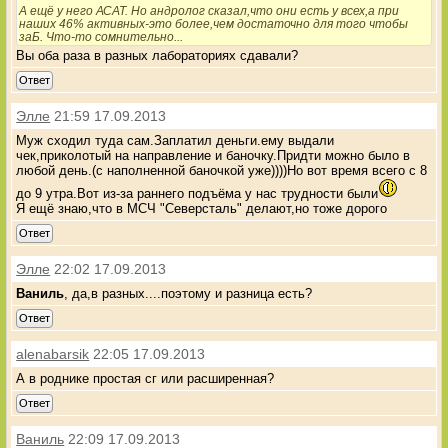
А ещё у него АСАТ. Но андролог сказал,что они есть у всех,а при
наших 46% активных-это более,чем достаточно для того чтобы
заБ. Что-то сомнительно...
Вы оба раза в разных лабораториях сдавали?
Ответ
Элле
21:59 17.09.2013
Муж сходил туда сам.Заплатил деньги.ему выдали
чек,приколотый на направление и баночку.Придти можно было в
любой день.(с наполненной баночкой уже))))Но вот время всего с 8
до 9 утра.Вот из-за раннего подъёма у нас трудности были
Я ещё знаю,что в МСЧ "Северсталь" делают,но тоже дорого
Ответ
Элле
22:02 17.09.2013
Ваниль
, да,в разных....поэтому и разница есть?
Ответ
alenabarsik
22:05 17.09.2013
А в роднике простая сг или расширенная?
Ответ
Ваниль
22:09 17.09.2013