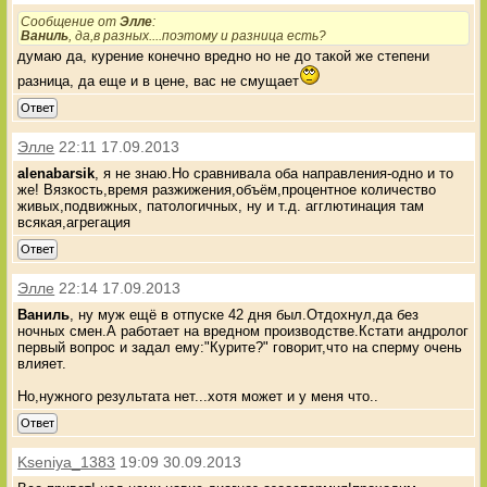
Сообщение от
Элле
:
Ваниль
, да,в разных....поэтому и разница есть?
думаю да, курение конечно вредно но не до такой же степени
разница, да еще и в цене, вас не смущает
Ответ
Элле
22:11 17.09.2013
alenabarsik
, я не знаю.Но сравнивала оба направления-одно и то
же! Вязкость,время разжижения,объём,процентное количество
живых,подвижных, патологичных, ну и т.д. агглютинация там
всякая,агрегация
Ответ
Элле
22:14 17.09.2013
Ваниль
, ну муж ещё в отпуске 42 дня был.Отдохнул,да без
ночных смен.А работает на вредном производстве.Кстати андролог
первый вопрос и задал ему:"Курите?" говорит,что на сперму очень
влияет.
Но,нужного результата нет...хотя может и у меня что..
Ответ
Kseniya_1383
19:09 30.09.2013