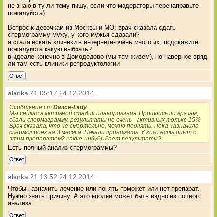
не знаю в ту ли тему пишу, если что-модераторы перенаправьте
пожалуйста)
Вопрос к девочкам из Москвы и МО: врач сказала сдать
спермограмму мужу, у кого мужья сдавали?
я стала искать клиники в интернете-очень много их, подскажите
пожалуйста какую выбрать?
в идеале конечно в Домодедово (мы там живем), но наверное вряд
ли там есть клиники репродуктологии
Ответ
alenka 21
05:17 24.12.2014
Сообщение от
Dance-Lady
:
Мы сейчас в активной стадии планирования. Прошлись по врачам,
сдали спермаграмму. результаты не очень - активных только 15%.
Врач сказала, что не смертельно, можно поднять. Пока назначила
спермстронг на 3 месяца. Начали принимать. У кого есть опыт с
этим препаратом? какие-нибудь дает результаты?
Есть полный анализ спермограммы?
Ответ
alenka 21
13:52 24.12.2014
Чтобы назначить лечение или понять поможет или нет препарат.
Нужно знать причину. А это вполне может быть видно из полного
анализа
Ответ