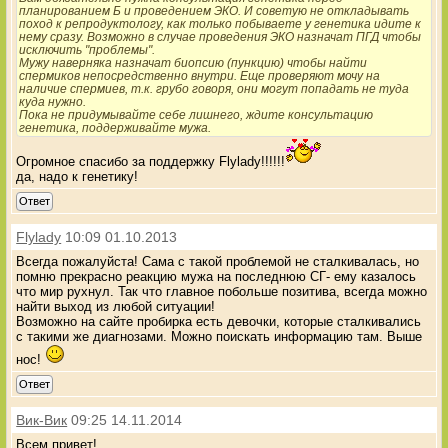
планированием Б и проведением ЭКО. И советую не откладывать
поход к репродуктологу, как только побываете у генетика идите к
нему сразу. Возможно в случае проведения ЭКО назначат ПГД чтобы
исключить "проблемы".
Мужу наверняка назначат биопсию (пункцию) чтобы найти
спермиков непосредственно внутри. Еще проверяют мочу на
наличие спермиев, т.к. грубо говоря, они могут попадать не туда
куда нужно.
Пока не придумывайте себе лишнего, ждите консультацию
генетика, поддерживайте мужа.
Огромное спасибо за поддержку Flylady!!!!!!
да, надо к генетику!
Ответ
Flylady
10:09 01.10.2013
Всегда пожалуйста! Сама с такой проблемой не сталкивалась, но
помню прекрасно реакцию мужа на последнюю СГ- ему казалось
что мир рухнул. Так что главное побольше позитива, всегда можно
найти выход из любой ситуации!
Возможно на сайте пробирка есть девочки, которые сталкивались
с такими же диагнозами. Можно поискать информацию там. Выше
нос!
Ответ
Вик-Вик
09:25 14.11.2014
Всем привет!