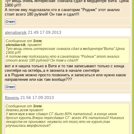
Тут вещь очень интересная: сначала сдал в медцентре"Вита".Цена
1900 р!!!!
А потом ему подсказали,что в санатории "Родник" этот анализ
стоит всего 180 рублей! Он там и сдал!!!
Ответ
alenabarsik
21:49 17.09.2013
Сообщение от
Элле
:
alenabarsik
, привет!
Тут вещь очень интересная: сначала сдал в медцентре"Вита".Цена
1900 р!!!!
А потом ему подсказали,что в санатории "Родник" этот анализ
стоит всего 180 рублей! Он там и сдал!!!
вот и я нашла только в Вите и то там записывают только с конца
сентября на октябрь,а я звонила в начале сентября
а в Родник можно просто позвонить и записаться или нужно какое
направление или как там вообще???
Ответ
Ваниль
21:56 17.09.2013
Сообщение от
Элле
:
девочки,всем привет!
У меня муж в мае сдавал СГ-было 80% паталогий. в конце июня
бросил курить.Вчера пересдавал СГ- всего 4% паталогий! Никаких
лекарств не принимал. неужели от того,что не курит,так
улучшилась морфология?