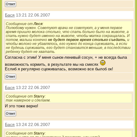
Ответ
Бася
13:21 22.06.2007
Сообщение от
Леся
:
Полюбому нужен. Советуют врачи не советуют, а у меня первое
время пришло молока столько, что спать больно было на животе, а
спать нужно будет именно на животе, чтобы матка сокращалась. И
потом, малыш конечно
не будет первое время столько съедать
, и
чтобы молоко не убавлялось, его нужно до конца сцеживать, а если
не будешь сцеживать, его будет становится меньше, в последствии
ребенку будет не хватать.
Согласна с этим! У меня сынок-ленивый сосун, + не всегда была
возможность кормить, в результате мы на смесях
Еслиб я регулярно сцеживалась, возможно все былоб ок!
Ответ
Бася
13:22 22.06.2007
Сообщение от
Starry
:
так наверное и сделаем.
И это тоже верно!
Ответ
Бася
13:24 22.06.2007
Сообщение от
Starry
: