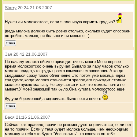
Starry
20:24 21.06.2007
Нужен ли молокоотсос, если я планирую кормить грудью?
(ведь молока должно быть ровно столько, сколько будет способен
потребить малыш, ни больше и ни меньше...)
Ответ
Зая
20:42 21.06.2007
По-началу молока обычно приходит очень много.Меня первое
время молокоотсос очень выручал.Бывало за пару часов столько
молока придет,что грудь просто каменная становилась.А когда
сцедишься,сразу такое облегчение.Это потом уже месяца через
три где-то,когда молоко становится зрелое,его приходит столько
сколько нужно малышу.Но случается и так,что молока почти не
бывает.У моей знакомой так было.Она купила молокоотсос еще
будучи беременной,а сцеживать было почти нечего.
Ответ
Бася
21:16 21.06.2007
Сейчас, как правило, врачи не рекомендуют сцеживаться, если нет
на то причин! Если у тебя будет молока больше, чем необходимо
малышу и тебя это будет "беспокоить", то конечно он тебе