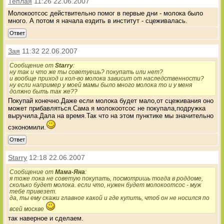
Теплая
11:26 22.06.2007
Молокоотсос действительно помог в первые дни - молока было
много. А потом я начала ездить в институт - сцеживалась.
Ответ
Зая
11:32 22.06.2007
Сообщение от
Starry
:
ну так и что же ты советуешь? покупать или нет?
и вообще приход и кол-во молока зависит от наследственности?
ну если например у моей мамы было много молока то и у меня
должно быть так же??
Покупай конечно.Даже если молока будет мало,от сцеживания оно
может прибавляться.Сама я молокоотсос не покупала,подружка
выручила.Дала на время.Так что на этом пунктике мы значительно
сэкономили.
Ответ
Starry
12:18 22.06.2007
Сообщение от
Мама-Яна
:
я тоже пока не советую покупать, посмотришь тогда в роддоме,
сколько будет молока. если что, нужен будет молокоотсос - муж
тебе привезет.
да, ты ему скажи главное какой и где купить, чтоб он не носился по
всей москве
так наверное и сделаем.