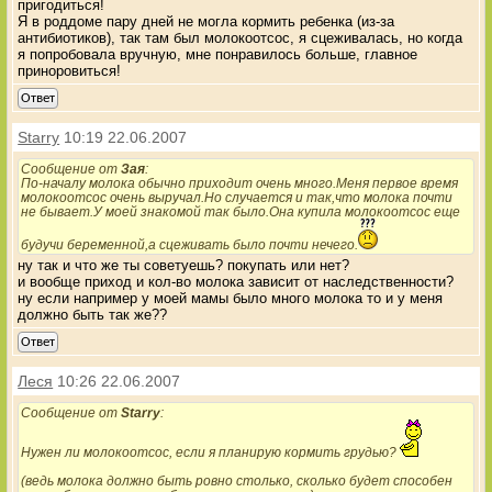
пригодиться!
Я в роддоме пару дней не могла кормить ребенка (из-за
антибиотиков), так там был молокоотсос, я сцеживалась, но когда
я попробовала вручную, мне понравилось больше, главное
приноровиться!
Ответ
Starry
10:19 22.06.2007
Сообщение от
Зaя
:
По-началу молока обычно приходит очень много.Меня первое время
молокоотсос очень выручал.Но случается и так,что молока почти
не бывает.У моей знакомой так было.Она купила молокоотсос еще
будучи беременной,а сцеживать было почти нечего.
ну так и что же ты советуешь? покупать или нет?
и вообще приход и кол-во молока зависит от наследственности?
ну если например у моей мамы было много молока то и у меня
должно быть так же??
Ответ
Леся
10:26 22.06.2007
Сообщение от
Starry
:
Нужен ли молокоотсос, если я планирую кормить грудью?
(ведь молока должно быть ровно столько, сколько будет способен