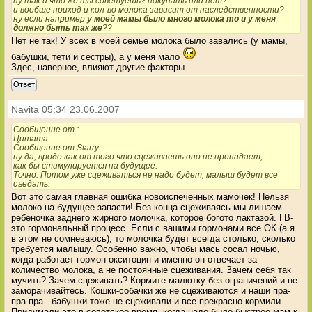
ну так и что же ты советуешь? покупать или нет?
и вообще приход и кол-во молока зависит от наследственности?
ну если например
у моей мамы было много молока то и у меня
должно быть так же
??
Нет не так! У всех в моей семье молока было завались (у мамы,
бабушки, тети и сестры), а у меня мало
Здес, наверное, влияют другие факторы
Ответ
Navita
05:34 23.06.2007
Сообщение от
:
Цитата:
Сообщение от Starry
ну да, вроде как от того что сцеживаешь оно не пропадает,
как бы стимулируется на будущее.
Точно. Потом уже сцеживаться не надо будет, малыш будет все
съедать.
Вот это самая главная ошибка новоиспеченных мамочек! Нельзя
молоко на будущее запасти! Без конца сцеживаясь мы лишаем
ребеночка заднего жирного молочка, которое богото лактазой. ГВ-
это гормональный процесс. Если с вашими гормонами все ОК (а я
в этом не сомневаюсь), то молочка будет всегда столько, сколько
требуется малышу. Особенно важно, чтобы мась сосал ночью,
когда работает гормон окситоцин и именно он отвечает за
количество молока, а не постоянные сцеживания. Зачем себя так
мучить? Зачем сцеживать? Кормите малютку без ограничений и не
заморачивайтесь. Кошки-собачки же не сцеживаются и наши пра-
пра-пра...бабушки тоже не сцеживали и все прекрасно кормили.
Придумали это в советское время, когда надо было быстрее мам к