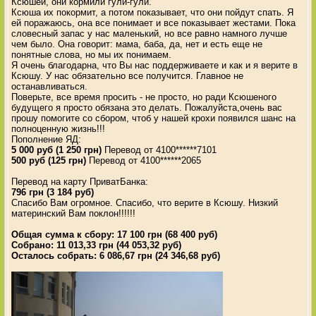
Ксюшей, они кормили гули-гули.
Ксюша их покормит, а потом показывает, что они пойдут спать. Я
ей поражаюсь, она все понимает и все показывает жестами. Пока
словесный запас у нас маленький, но все равно намного лучше
чем было. Она говорит: мама, баба, да, нет и есть еще не
понятные слова, но мы их понимаем.
Я очень благодарна, что Вы нас поддерживаете и как и я верите в
Ксюшу. У нас обязательно все получится. Главное не
останавливаться.
Поверьте, все время просить - не просто, но ради Ксюшеного
будущего я просто обязана это делать. Пожалуйста,очень вас
прошу помогите со сбором, чтоб у нашей крохи появился шанс на
полноценную жизнь!!!
Пополнение ЯД:
5 000 руб (1 250 грн)
Перевод от 4100******7101
500 руб (125 грн)
Перевод от 4100******2065
Перевод на карту ПриватБанка:
796 грн (3 184 руб)
Спасибо Вам огромное. Спасибо, что верите в Ксюшу. Низкий
материнский Вам поклон!!!!!!
Общая сумма к сбору: 17 100 грн (68 400 руб)
Собрано: 11 013,33 грн (44 053,32 руб)
Осталось собрать: 6 086,67 грн (24 346,68 руб)