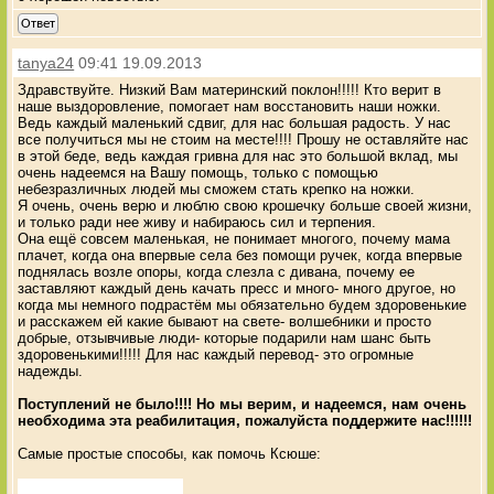
Ответ
tanya24
09:41 19.09.2013
Здравствуйте. Низкий Вам материнский поклон!!!!! Кто верит в
наше выздоровление, помогает нам восстановить наши ножки.
Ведь каждый маленький сдвиг, для нас большая радость. У нас
все получиться мы не стоим на месте!!!! Прошу не оставляйте нас
в этой беде, ведь каждая гривна для нас это большой вклад, мы
очень надеемся на Вашу помощь, только с помощью
небезразличных людей мы сможем стать крепко на ножки.
Я очень, очень верю и люблю свою крошечку больше своей жизни,
и только ради нее живу и набираюсь сил и терпения.
Она ещё совсем маленькая, не понимает многого, почему мама
плачет, когда она впервые села без помощи ручек, когда впервые
поднялась возле опоры, когда слезла с дивана, почему ее
заставляют каждый день качать пресс и много- много другое, но
когда мы немного подрастём мы обязательно будем здоровенькие
и расскажем ей какие бывают на свете- волшебники и просто
добрые, отзывчивые люди- которые подарили нам шанс быть
здоровенькими!!!!! Для нас каждый перевод- это огромные
надежды.
Поступлений не было!!!! Но мы верим, и надеемся, нам очень
необходима эта реабилитация, пожалуйста поддержите нас!!!!!!
Самые простые способы, как помочь Ксюше: