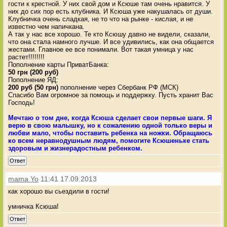
гости к крестной. У них свой дом и Ксюше там очень нравится. У
них до сих пор есть клубника. И Ксюша уже накушалась от души.
Клубничка очень сладкая, не то что на рынке - кислая, и не
известно чем напичкана.
А так у нас все хорошо. Те кто Ксюшу давно не видели, сказали,
что она стала намного лучше. И все удивились, как она общается
жестами. Главное ее все понимали. Вот такая умница у нас
растет!!!!!!!!
Пополнение карты ПриватБанка:
50 грн (200 руб)
Пополнение ЯД:
200 руб (50 грн)
пополнение через Сбербанк РФ (МСК)
Спасибо Вам огромное за помощь и поддержку. Пусть хранит Вас
Господь!
Мечтаю о том дне, когда Ксюша сделает свои первые шаги. Я
верю в свою малышку, но к сожалению одной только веры и
любви мало, чтобы поставить ребенка на ножки. Обращаюсь
ко всем неравнодушным людям, помогите Ксюшеньке стать
здоровым и жизнерадостным ребенком.
Ответ
mama Yo
11:41 17.09.2013
как хорошо вы сьездили в гости!
умничка Ксюша!
Ответ