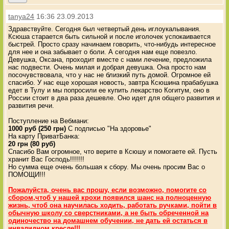
tanya24
16:36 23.09.2013
Здравствуйте. Сегодня был четвертый день иглоукалывания.
Ксюша старается быть сильной и после иголочек успокаивается
быстрей. Просто сразу начинаем говорить, что-нибудь интересное
для нее и она забывает о боли. А сегодня нам еще повезло.
Девушка, Оксана, проходит вместе с нами лечение, предложила
нас подвести. Очень милая и добрая девушка. Она просто нам
посочувствовала, что у нас не близкий путь домой. Огромное ей
спасибо. У нас еще хорошая новость, завтра Ксюшина прабабушка
едет в Тулу и мы попросили ее купить лекарство Когитум, оно в
России стоит в два раза дешевле. Оно идет для общего развития и
развития речи.
Поступление на Вебмани:
1000 руб (250 грн)
C подписью "На здоровье"
На карту ПриватБанка:
20 грн (80 руб)
Спасибо Вам огромное, что верите в Ксюшу и помогаете ей. Пусть
хранит Вас Господь!!!!!!!
Но сумма еще очень большая к сбору. Мы очень просим Вас о
ПОМОЩИ!!!
Пожалуйста, очень вас прошу, если возможно, помогите со
сбором,чтоб у нашей крохи появился шанс на полноценную
жизнь, чтоб она научилась ходить, работать ручками, пойти в
обычную школу со сверстниками, а не быть обреченной на
одиночество на домашнем обучении, не дать ей остаться в
инвалидном кресле!!!