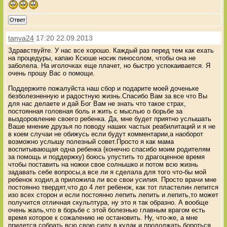
Ответ
tanya24
17:20 22.09.2013
Здравствуйте. У нас все хорошо. Каждый раз перед тем как ехать
на процедуры, капаю Ксюше носик пиносолом, чтобы она не
заболела. На иголочках еще плачет, но быстро успокаивается. Я
очень прошу Вас о помощи.
Поддержите пожалуйста наш сбор и подарите моей доченьке
безболезненную и радостную жизнь.Спасибо Вам за все что Вы
для нас делаете и дай Бог Вам не знать что такое страх,
постоянная головная боль и жить с мыслью о борьбе за
выздоровление своего ребенка. Да, мне будет приятно услышать
Ваше мнение друзья по поводу наших частых реабилитаций и я не
в коем случаи не обижусь если будут комментарии,а наоборот
возможно услышу полезный совет.Просто я как мама
воспитывающая одна ребенка (конечно спасибо моим родителям
за помощь и поддержку) боюсь упустить то драгоценное время
чтобы поставить на ножки свое солнышко и потом всю жизнь
задавать себе вопросы,а все ли я сделала для того что-бы мой
ребенок ходил,а приложила ли все свои усилия. Просто врачи мне
постоянно твердят,что до 4 лет ребенок, как тот пластелин лепится
изо всех сторон и если постоянно лепить лепить и лепить,то может
получится отличная скульптура, ну это я так образно. А вообще
очень жаль,что в борьбе с этой болезнью главным врагом есть
время которое к сожалению не остановить. Ну, что-же, а мне
придется собрать всю свою силу в кулак и продолжать бороться