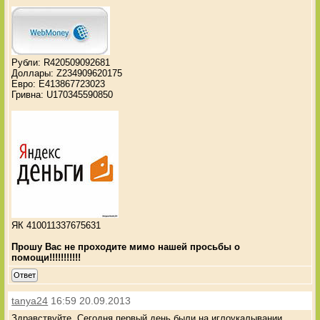
Рубли: R420509092681
Доллары: Z234909620175
Евро: E413867723023
Гривна: U170345590850
ЯК 410011337675631
Прошу Вас не проходите мимо нашей просьбы о
помощи!!!!!!!!!!!
Ответ
tanya24
16:59 20.09.2013
Здравствуйте. Сегодня первый день были на иглоукалывании.