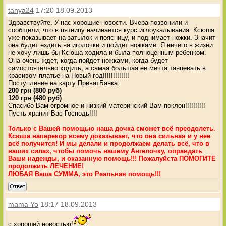
tanya24
17:20 18.09.2013
Здравствуйте. У нас хорошие новости. Вчера позвонили и
сообщили, что в пятницу начинается курс иглоукалывания. Ксюша
уже показывает на затылок и поясницу, и поднимает ножки. Значит
она будет ездить на иголочки и пойдет ножками. Я ничего в жизни
не хочу лишь бы Ксюша ходила и была полноценным ребенком.
Она очень ждет, когда пойдет ножками, когда будет
самостоятельно ходить, а самая большая ее мечта танцевать в
красивом платье на Новый год!!!!!!!!!!!!!
Поступление на карту ПриватБанка:
200 грн (800 руб)
120 грн (480 руб)
Спасибо Вам огромное и низкий материнский Вам поклон!!!!!!!!!!
Пусть хранит Вас Господь!!!!
Только с Вашей помощью наша дочка сможет всё преодолеть.
Ксюша наперекор всему доказывает, что она сильная и у нее
всё получится! И мы делали и продолжаем делать всё, что в
наших силах, чтобы помочь нашему Ангелочку, оправдать
Ваши надежды, и оказанную помощь!!! Пожалуйста ПОМОГИТЕ
продолжить ЛЕЧЕНИЕ!
ЛЮБАЯ Ваша СУММА, это Реальная помощь!!!
Ответ
mama Yo
18:17 18.09.2013
с хорошей новостью!