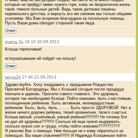
которые не пройдут мимо чужого горя, кому не безразлична жизнь
таких тяжело больных детей. Ведь такие детишки лишены
нормального детства, и вернуть его им сможем мы только общими
усилиями. Мы Вам искренне благодарна за посильную помощь.
Пусть Ваши дома обходит стороной такая беда.
Ответ
mama Yo
18:10 20.09.2013
Ксюша терпеливая!
иглоукалывание ей пойдёт на пользу!
Ответ
tanya24
17:46 21.09.2013
Здравствуйте. Хочу поздравить с праздником Рождество
Пресвятой Богородицы. Мы с Ксюшей сегодня после процедур
поехали в церковь. Просили самого главного. Это здоровье,
которое так необходимо Ксюше. Пойти ножками, быть счастливым,
полноценным ребенком. Быть активным, жизнерадостным
ребенком. Быть, быть, быть.......... Быть просто ЗДОРОВОЙ. Нет в
жизни ничего дороже ребенка, твоей кровиночки, твоего счастья.
Ксюша милый, улыбчивый, умный ребенок!!!!!!!!!!! Но почему Бог
не дал ей здоровья???!!!!! Сколько ей еще нужно выдержать,
сколько нужно сил и труда, чтобы пойти ножками??????????
Я умоляю Вас о помощи. Нам больше не к кому обратиться за
помощью. Вы наше спасение!!!!!!!! И Надежда Ксюшеньки пойти