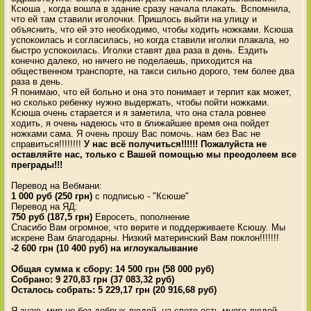
Ксюша , когда вошла в здание сразу начала плакать. Вспомнила,
что ей там ставили иголочки. Пришлось выйти на улицу и
объяснить, что ей это необходимо, чтобы ходить ножками. Ксюша
успокоилась и согласилась, но когда ставили иголки плакала, но
быстро успокоилась. Иголки ставят два раза в день. Ездить
конечно далеко, но ничего не поделаешь, приходится на
общественном транспорте, на такси сильно дорого, тем более два
раза в день.
Я понимаю, что ей больно и она это понимает и терпит как может,
но сколько ребенку нужно выдержать, чтобы пойти ножками.
Ксюша очень старается и я заметила, что она стала ровнее
ходить, я очень надеюсь что в ближайшее время она пойдет
ножками сама. Я очень прошу Вас помочь. нам без Вас не
справиться!!!!!!!!
У нас всё получиться!!!!!! Пожалуйста не
оставляйте нас, только с Вашей помощью мы преодолеем все
преграды!!!
Перевод на Вебмани:
1 000 руб (250 грн)
с подписью - "Ксюше"
Перевод на ЯД:
750 руб (187,5 грн)
Евросеть, пополнение
Спасибо Вам огромное, что верите и поддерживаете Ксюшу. Мы
искрене Вам благодарны. Низкий материнский Вам поклон!!!!!!!
-2 600 грн (10 400 руб) на иглоукалывание
Общая сумма к сбору: 14 500 грн (58 000 руб)
Собрано: 9 270,83 грн (37 083,32 руб)
Осталось собрать: 5 229,17 грн (20 916,68 руб)
Я знаю, мир не без добрых людей, на свете есть много людей,