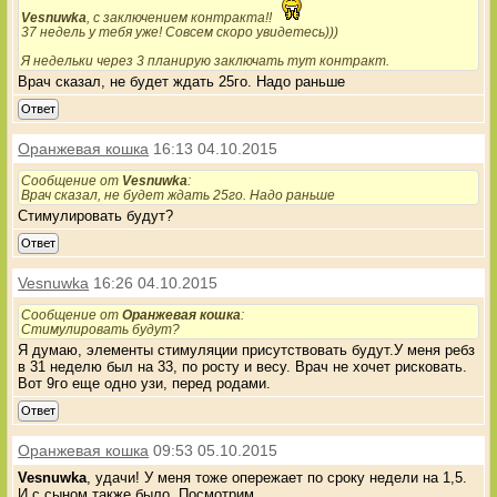
Vesnuwka
, с заключением контракта!!
37 недель у тебя уже! Совсем скоро увидетесь)))
Я недельки через 3 планирую заключать тут контракт.
Врач сказал, не будет ждать 25го. Надо раньше
Ответ
Оранжевая кошка
16:13 04.10.2015
Сообщение от
Vesnuwka
:
Врач сказал, не будет ждать 25го. Надо раньше
Стимулировать будут?
Ответ
Vesnuwka
16:26 04.10.2015
Сообщение от
Оранжевая кошка
:
Стимулировать будут?
Я думаю, элементы стимуляции присутствовать будут.У меня ребз
в 31 неделю был на 33, по росту и весу. Врач не хочет рисковать.
Вот 9го еще одно узи, перед родами.
Ответ
Оранжевая кошка
09:53 05.10.2015
Vesnuwka
, удачи! У меня тоже опережает по сроку недели на 1,5.
И с сыном также было. Посмотрим...