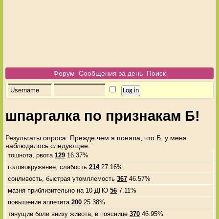
Форум
Сообщения за день
Поиск
шпаргалка по признакам Б!
Результаты опроса
: Прежде чем я поняла, что Б, у меня
наблюдалось следующее:
тошнота, рвота
129
16.37%
головокружение, слабость
214
27.16%
сонливость, быстрая утомляемость
367
46.57%
мазня приблизительно на 10 ДПО
56
7.11%
повышение аппетита
200
25.38%
тянущие боли внизу живота, в пояснице
370
46.95%