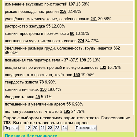
изменение вкусовых пристрастий
107
13.58%
резкие перепады настроения
256
32.49%
учащённое мочеиспускание, особенно ночью
241
30.58%
растройство желудка
95
12.06%
колики, прострелы в промежности
80
10.15%
повышенная чувствительность сосков
274
34.77%
Увеличение размера груди, болезненость, грудь чешется
362
45.94%
повышеная температура тела - 37 -37,5
198
25.13%
вещие сны про детей, про рыб и всякую живность
132
16.75%
ощущение, что простыла, течёт нос
150
19.04%
твердость живота
78
9.90%
колики в яичниках
150
19.04%
бледность лица
45
5.71%
потемнение и увеличение ареол
55
6.98%
полная уверенность, что это Б
195
24.75%
Опрос с выбором нескольких вариантов ответа. Голосовавшие:
788
. Вы ещё не голосовали в этом опросе
...
...
Первая
12
20
21
22
23
24
Последняя
Признаки беременности