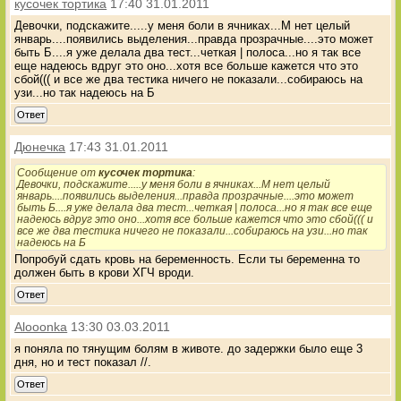
кусочек тортика
17:40 31.01.2011
Девочки, подскажите.....у меня боли в ячниках...М нет целый
январь....появились выделения...правда прозрачные....это может
быть Б....я уже делала два тест...четкая | полоса...но я так все
еще надеюсь вдруг это оно...хотя все больше кажется что это
сбой((( и все же два тестика ничего не показали...собираюсь на
узи...но так надеюсь на Б
Ответ
Дюнечка
17:43 31.01.2011
Сообщение от
кусочек тортика
:
Девочки, подскажите.....у меня боли в ячниках...М нет целый
январь....появились выделения...правда прозрачные....это может
быть Б....я уже делала два тест...четкая | полоса...но я так все еще
надеюсь вдруг это оно...хотя все больше кажется что это сбой((( и
все же два тестика ничего не показали...собираюсь на узи...но так
надеюсь на Б
Попробуй сдать кровь на беременность. Если ты беременна то
должен быть в крови ХГЧ вроди.
Ответ
Alooonka
13:30 03.03.2011
я поняла по тянущим болям в животе. до задержки было еще 3
дня, но и тест показал //.
Ответ