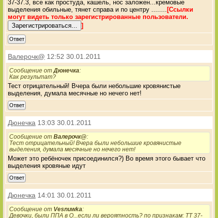
37-37.3, все как простуда, кашель, нос заложен...кремовые
выделения обильные, тянет справа и по центру ........
[Ссылки
могут видеть только зарегистрированные пользователи.
]
Ответ
Валерочк@
12:52 30.01.2011
Сообщение от
Дюнечка
:
Как результат?
Тест отрицательный! Вчера были небольшие кровянистые
выделения, думала месячные но нечего нет!
Ответ
Дюнечка
13:03 30.01.2011
Сообщение от
Валерочк@
:
Тест отрицательный! Вчера были небольшие кровянистые
выделения, думала месячные но нечего нет!
Может это ребёночек присоединился?) Во время этого бывает что
выделения кровяные идут
Ответ
Дюнечка
14:01 30.01.2011
Сообщение от
Vesnuwka
:
Девочки, были ППА в О...если ли вероятность? по признакам: ТТ 37-