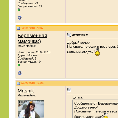
область
Сообщений: 79
Вес репутации:
17
23.09.2010, 20:07
Беременная
декретные
мамочка:)
Добрый вечер!
Мама-чайник
Поясните,т.е,если я весь срок
больничного,так?
Регистрация: 23.09.2010
Адрес: Москва
Сообщений: 1
Вес репутации:
0
24.09.2010, 14:09
Mashik
Мама-чайник
Цитата:
Сообщение от
Беременная
Добрый вечер!
Поясните,т.е,если я весь
больничного,так?