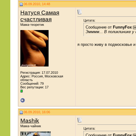
06.09.2010, 14:48
Натуся Самая
счастливая
Цитата:
Мама-теоретик
Сообщение от
FunnyFox
Эмммм... В поликлинике у 
я просто живу в подмосковье и
Регистрация: 17.07.2010
Адрес: Россия, Московская
область
Сообщений: 79
Вес репутации:
17
06.09.2010, 16:06
Mashik
Мама-чайник
Цитата:
Сообщение от
FunnyFox