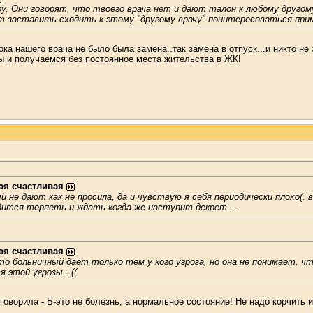
. Они говорят, что твоего врача нет и дают талон к любому другому 
т заставить сходить к этому "другому врачу" поинтересоваться прим
ка нашего врача не было была замена..так замена в отпуск...и никто не
мы и получаемся без постоянное места жительства в ЖК!
ая счастливая
й не дают как не просила, да и чувствую я себя периодически плохо(. 
дится терпеть и ждать когда же наступит декрет....
ая счастливая
то больничный даёт только тем у кого угроза, но она не понимает, 
 этой угрозы...((
 говорила - Б-это не болезнь, а нормальное состояние! Не надо корчить