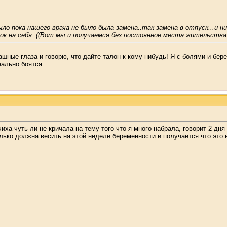
ыло пока нашего врача не было была замена..так замена в отпуск...и н
ок на себя..((Вот мы и получаемся без постоянное места жительства
ашные глаза и говорю, что дайте талон к кому-нибудь! Я с болями и бер
нально боятся
иха чуть ли не кричала на тему того что я много набрала, говорит 2 дня
лько должна весить на этой неделе беременности и получается что это н