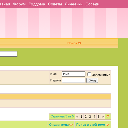
авная
Форум
Роддома
Советы
Линеечки
Соседи
Поиск
Имя
Запомнить?
Пароль
Страница 3 из 5
<
1
2
3
4
5
>
Опции темы
Поиск в этой теме