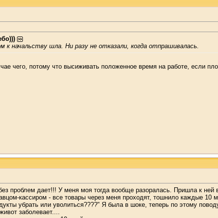
бо)))
ом к начальству шла. Ни разу не отказали, когда отпрашивалась.
учае чего, потому что высиживать положенное время на работе, если пло
без проблем дает!!! У меня моя тогда вообще разоралась. Пришла к ней 
вцом-кассиром - все товары через меня проходят, тошнило каждые 10 мин
одукты убрать или уволиться????" Я была в шоке, теперь по этому повод
живот заболевает....