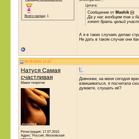
Цитата:
Сообщение от
Mashik
Всего наград
: 1
Да у нас вообщем так и б
хочет брать целый участ
А я в таких случаях делаю стр
Не дать в таком случае они ба
08.09.2010, 11:22
Натуся Самая
счастливая
Девчонки, на меня сегодня врач
Мама-теоретик
взвешиваться, я посчитала ско
думаете, слушать её?
Регистрация: 17.07.2010
Адрес: Россия, Московская