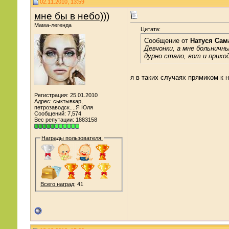
02.11.2010, 13:59
мне бы в небо)))
Мама-легенда
Цитата:
Сообщение от
Натуся Сам
Девчонки, а мне больничны
дурно стало, вот и прихо
я в таких случаях прямиком к 
Регистрация: 25.01.2010
Адрес: сыктывкар,
петрозаводск....Я Юля
Сообщений: 7,574
Вес репутации:
1883158
Награды пользователя:
Всего наград
: 41