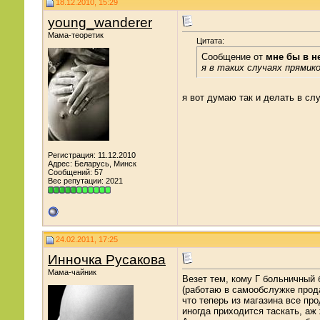
18.12.2010, 15:29
young_wanderer
Мама-теоретик
Цитата:
Сообщение от
мне бы в не
я в таких случаях прямик
я вот думаю так и делать в сл
Регистрация: 11.12.2010
Адрес: Беларусь, Минск
Сообщений: 57
Вес репутации:
2021
24.02.2011, 17:25
Инночка Русакова
Мама-чайник
Везет тем, кому Г больничный 
(работаю в самообслужке прода
что теперь из магазина все пр
иногда приходится таскать, аж 