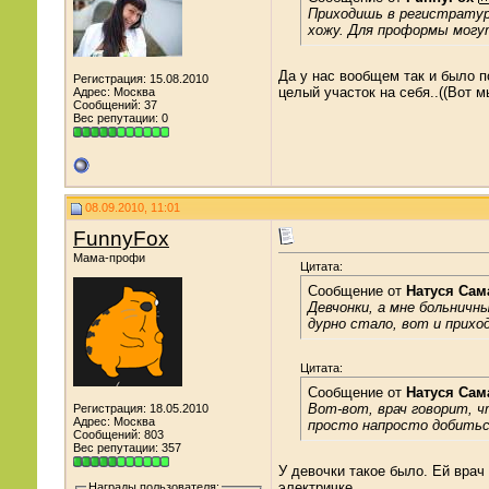
Приходишь в регистратуру
хожу. Для проформы могу
Да у нас вообщем так и было по
Регистрация: 15.08.2010
целый участок на себя..((Вот 
Адрес: Москва
Сообщений: 37
Вес репутации:
0
08.09.2010, 11:01
FunnyFox
Мама-профи
Цитата:
Сообщение от
Натуся Сам
Девчонки, а мне больничны
дурно стало, вот и прихо
Цитата:
Сообщение от
Натуся Сам
Вот-вот, врач говорит, ч
Регистрация: 18.05.2010
Адрес: Москва
просто напросто добиться
Сообщений: 803
Вес репутации:
357
У девочки такое было. Ей врач
электричке...
Награды пользователя: