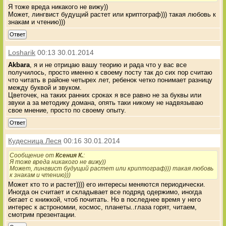
Я тоже вреда никакого не вижу))
Может, лингвист будущий растет или криптограф))) такая любовь к
знакам и чтению)))
Ответ
Losharik
00:13 30.01.2014
Akbara
, я и не отрицаю вашу теорию и рада что у вас все
получилось, просто именно к своему посту так до сих пор считаю
что читать в районе четырех лет, ребенок четко понимает разницу
между буквой и звуком.
Цветочек, на таких ранних сроках я все равно не за буквы или
звуки а за методику домана, опять таки никому не надвязываю
свое мнение, просто по своему опыту.
Ответ
Кудесница Леся
00:16 30.01.2014
Сообщение от
Ксения К.
:
Я тоже вреда никакого не вижу))
Может, лингвист будущий растет или криптограф))) такая любовь
к знакам и чтению)))
Может кто то и растет)))) его интересы меняются периодически.
Иногда он считает и складывает все подряд одержимо, иногда
бегает с книжкой, чтоб почитать. Но в последнее время у него
интерес к астрономии, космос, планеты..глаза горят, читаем,
смотрим презентации.