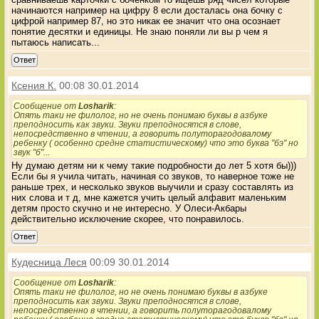
начинаются например на цифру 8 если досталась она бочку с
цифрой например 87, но это никак ее значит что она осознает
понятие десятки и единицы. Не знаю поняли ли вы р чем я
пытаюсь написать...
Ответ
Ксения К.
00:08 30.01.2014
Сообщение от
Losharik
:
Опять таки не филолог, но не очень понимаю буквы в азбуке
преподносить как звуки. Звуки преподносятся в слове,
непосредственно в чтении, а говорить полуторагодовалому
ребенку ( особенно средне статистическому) что это буква "бэ" но
звук "б"...
Ну думаю детям ни к чему такие подробности до лет 5 хотя бы)))
Если бы я учила читать, начиная со звуков, то наверное тоже не
раньше трех, и несколько звуков выучили и сразу составлять из
них слова и т д, мне кажется учить целый алфавит маленьким
детям просто скучно и не интересно. У Олеси-Акбары
действительно исключение скорее, что понравилось.
Ответ
Кудесница Леся
00:09 30.01.2014
Сообщение от
Losharik
:
Опять таки не филолог, но не очень понимаю буквы в азбуке
преподносить как звуки. Звуки преподносятся в слове,
непосредственно в чтении, а говорить полуторагодовалому