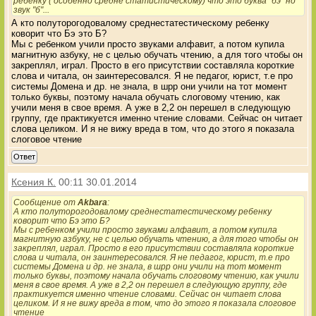
ребенку ( особенно средне статистическому) что это буква "бэ" но
звук "б"...
А кто полуторогодовалому среднестатестическому ребенку
коворит что Бэ это Б?
Мы с ребенком учили просто звуками алфавит, а потом купила
магнитную азбуку, не с целью обучать чтению, а для того чтобы он
закреплял, играл. Просто в его присутствии составляла короткие
слова и читала, он заинтересовался. Я не педагог, юрист, т.е про
системы Домена и др. не знала, в шрр они учили на тот момент
только буквы, поэтому начала обучать слоговому чтению, как
учили меня в свое время. А уже в 2,2 он перешел в следующую
группу, где практикуется именно чтение словами. Сейчас он читает
слова целиком. И я не вижу вреда в том, что до этого я показала
слоговое чтение
Ответ
Ксения К.
00:11 30.01.2014
Сообщение от
Akbara
:
А кто полуторогодовалому среднестатестическому ребенку
коворит что Бэ это Б?
Мы с ребенком учили просто звуками алфавит, а потом купила
магнитную азбуку, не с целью обучать чтению, а для того чтобы он
закреплял, играл. Просто в его присутствии составляла короткие
слова и читала, он заинтересовался. Я не педагог, юрист, т.е про
системы Домена и др. не знала, в шрр они учили на тот момент
только буквы, поэтому начала обучать слоговому чтению, как учили
меня в свое время. А уже в 2,2 он перешел в следующую группу, где
практикуется именно чтение словами. Сейчас он читает слова
целиком. И я не вижу вреда в том, что до этого я показала слоговое
чтение