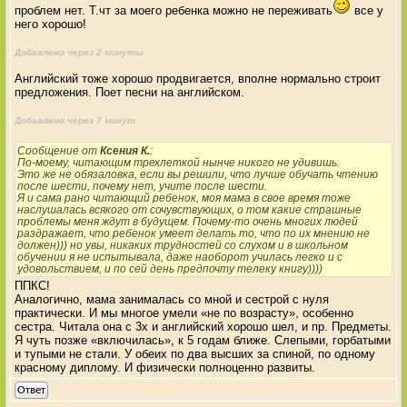
проблем нет. Т.чт за моего ребенка можно не переживать
все у
него хорошо!
Добавлено через 2 минуты
Английский тоже хорошо продвигается, вполне нормально строит
предложения. Поет песни на английском.
Добавлено через 7 минут
Сообщение от
Ксения К.
:
По-моему, читающим трехлеткой нынче никого не удивишь.
Это же не обязаловка, если вы решили, что лучше обучать чтению
после шести, почему нет, учите после шести.
Я и сама рано читающий ребенок, моя мама в свое время тоже
наслушалась всякого от сочувствующих, о том какие страшные
проблемы меня ждут в будущем. Почему-то очень многих людей
раздражает, что ребенок умеет делать то, что по их мнению не
должен))) но увы, никаких трудностей со слухом и в школьном
обучении я не испытывала, даже наоборот училась легко и с
удовольствием, и по сей день предпочту телеку книгу))))
ППКС!
Аналогично, мама занималась со мной и сестрой с нуля
практически. И мы многое умели «не по возрасту», особенно
сестра. Читала она с 3х и английский хорошо шел, и пр. Предметы.
Я чуть позже «включилась», к 5 годам ближе. Слепыми, горбатыми
и тупыми не стали. У обеих по два высших за спиной, по одному
красному диплому. И физически полноценно развиты.
Ответ