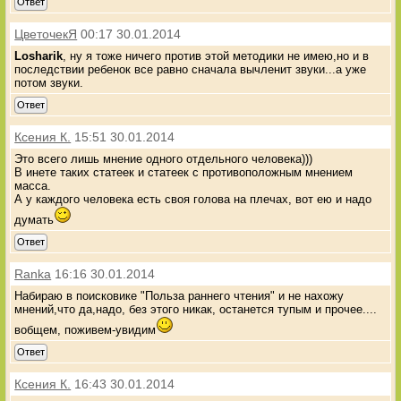
Ответ
ЦветочекЯ
00:17 30.01.2014
Losharik
, ну я тоже ничего против этой методики не имею,но и в
последствии ребенок все равно сначала вычленит звуки...а уже
потом звуки.
Ответ
Ксения К.
15:51 30.01.2014
Это всего лишь мнение одного отдельного человека)))
В инете таких статеек и статеек с противоположным мнением
масса.
А у каждого человека есть своя голова на плечах, вот ею и надо
думать
Ответ
Ranka
16:16 30.01.2014
Набираю в поисковике "Польза раннего чтения" и не нахожу
мнений,что да,надо, без этого никак, останется тупым и прочее....
вобщем, поживем-увидим
Ответ
Ксения К.
16:43 30.01.2014