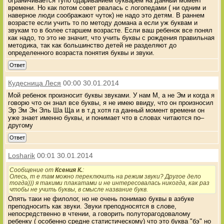
ограничивается тупо одариванием букварем на данный момент
времени. Но как потом совет рвалась с логопедами ( ни одним и
наверное люди соображают чуток) не надо это детям. В раннем
возрасте если учить то по методу домана а если уж буквам и
звукам то в более старшем возрасте. Если ваш ребенок все понял
как надо, то это не значит, что учить буквы с рождения правильная
методика, так как большинство детей не разделяют до
определенного возраста понятия буквы и звуки.
Ответ
Кудесница Леся
00:00 30.01.2014
Мой ребенок произносит буквы звуками. У нам М, а не Эм и когда я
говорю что он знал все буквы, я не имею ввиду, что он произносил
Эр Эм Эн Эль Ша Ща и в т.д хотя га данный момент времени он
уже знает именно буквы, и понимает что в словах читаются по–
другому
Ответ
Losharik
00:01 30.01.2014
Сообщение от
Ксения К.
:
Олесь, т е там можно переключить на режим звуки? Другое дело
тогда))) я такими плакатами и не интересовалась никогда, как раз
чтобы не учить буквы, в смысле название букв.
Опять таки не филолог, но не очень понимаю буквы в азбуке
преподносить как звуки. Звуки преподносятся в слове,
непосредственно в чтении, а говорить полуторагодовалому
ребенку ( особенно средне статистическому) что это буква "бэ" но