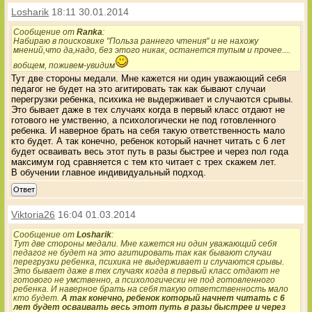
Losharik
18:11 30.01.2014
Сообщение от
Ranka
:
Набираю в поисковике "Польза раннего чтения" и не нахожу
мнений,что да,надо, без этого никак, останется тупым и прочее....
вобщем, поживем-увидим
Тут две стороны медали. Мне кажется ни один уважающий себя
педагог не будет на это агитировать так как бывают случаи
перегрузки ребенка, психика не выдерживает и случаются срывы.
Это бывает даже в тех случаях когда в первый класс отдают не
готового не умственно, а психологически не под готовленного
ребенка. И наверное брать на себя такую ответственность мало
кто будет. А так конечно, ребенок который начнет читать с 6 лет
будет осваивать весь этот путь в разы быстрее и через пол года
максимум год сравняется с тем кто читает с трех скажем лет.
В обучении главное индивидуальный подход.
Ответ
Viktoria26
16:04 01.03.2014
Сообщение от
Losharik
:
Тут две стороны медали. Мне кажется ни один уважающий себя
педагог не будет на это агитировать так как бывают случаи
перегрузки ребенка, психика не выдерживает и случаются срывы.
Это бывает даже в тех случаях когда в первый класс отдают не
готового не умственно, а психологически не под готовленного
ребенка. И наверное брать на себя такую ответственность мало
кто будет.
А так конечно, ребенок который начнет читать с 6
лет будет осваивать весь этот путь в разы быстрее и через