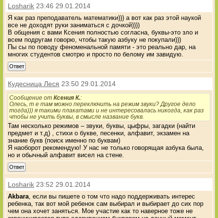
Losharik
23:46 29.01.2014
Я как раз преподаватель математики))) а вот как раз этой наукой
все не доходят руки заниматься с дочкой))))
В общения с вами Ксения полностью согласна, буквы-это зло и
всем подругам говорю, чтобы такую азбуку не покупали)))
Пы сы по поводу феноменальной памяти - это реально дар, на
многих студентов смотрю и просто по белому им завидую.
Ответ
Кудесница Леся
23:50 29.01.2014
Сообщение от
Ксения К.
:
Олесь, т е там можно переключить на режим звуки? Другое дело
тогда))) я такими плакатами и не интересовалась никогда, как раз
чтобы не учить буквы, в смысле название букв.
Там несколько режимов – звуки, буквы, цыфры, загадки (найти
предмет и т.д) , стихи о букве, песенки, алфавит, экзамен на
знание букв (поиск именно по буквам)
Я наоборот рекомендую! У нас не только говорящая азбука была,
но и обычный алфавит висел на стене.
Ответ
Losharik
23:52 29.01.2014
Akbara
, если вы пишете о том что надо поддерживать интерес
ребенка, так вот мой ребенок сам выбирал и выбирает до сих пор
чем она хочет заняться. Мое участие как то наверное тоже не