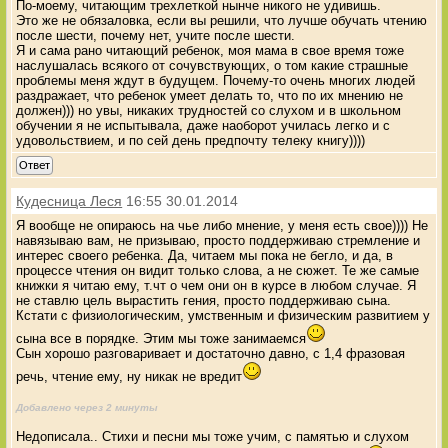
По-моему, читающим трехлеткой нынче никого не удивишь.
Это же не обязаловка, если вы решили, что лучше обучать чтению
после шести, почему нет, учите после шести.
Я и сама рано читающий ребенок, моя мама в свое время тоже
наслушалась всякого от сочувствующих, о том какие страшные
проблемы меня ждут в будущем. Почему-то очень многих людей
раздражает, что ребенок умеет делать то, что по их мнению не
должен))) но увы, никаких трудностей со слухом и в школьном
обучении я не испытывала, даже наоборот училась легко и с
удовольствием, и по сей день предпочту телеку книгу))))
Ответ
Кудесница Леся
16:55 30.01.2014
Я вообще не опираюсь на чье либо мнение, у меня есть свое)))) Не
навязываю вам, не призываю, просто поддерживаю стремление и
интерес своего ребенка. Да, читаем мы пока не бегло, и да, в
процессе чтения он видит только слова, а не сюжет. Те же самые
книжки я читаю ему, т.чт о чем они он в курсе в любом случае. Я
не ставлю цель вырастить гения, просто поддерживаю сына.
Кстати с физиологическим, умственным и физическим развитием у
сына все в порядке. Этим мы тоже занимаемся
Сын хорошо разговаривает и достаточно давно, с 1,4 фразовая
речь, чтение ему, ну никак не вредит
Добавлено через 2 минуты
Недописала.. Стихи и песни мы тоже учим, с памятью и слухом