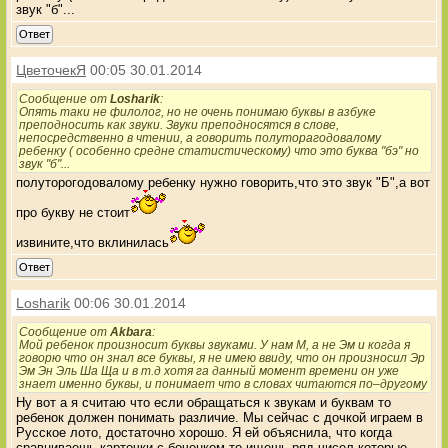
звук "б"...
Ответ
ЦветочекЯ
00:05 30.01.2014
Сообщение от
Losharik
:
Опять таки не филолог, но не очень понимаю буквы в азбуке
преподносить как звуки. Звуки преподносятся в слове,
непосредственно в чтении, а говорить полуторагодовалому
ребенку ( особенно средне статистическому) что это буква "бэ" но
звук "б"...
полуторогодовалому ребенку нужно говорить,что это звук "Б",а вот
про букву не стоит
извините,что вклинилась
Ответ
Losharik
00:06 30.01.2014
Сообщение от
Akbara
:
Мой ребенок произносит буквы звуками. У нам М, а не Эм и когда я
говорю что он знал все буквы, я не имею ввиду, что он произносил Эр
Эм Эн Эль Ша Ща и в т.д хотя га данный момент времени он уже
знает именно буквы, и понимает что в словах читаются по–другому
Ну вот а я считаю что если обращаться к звукам и буквам то
ребенок должен понимать различие. Мы сейчас с дочкой играем в
Русское лото, достаточно хорошо. Я ей объяснила, что когда
сравниваешь карточки с боченком то ищешь ряд чисел которые