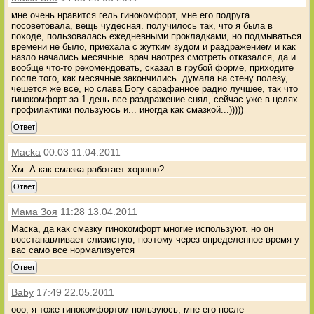
мне очень нравится гель гинокомфорт, мне его подруга
посоветовала, вещь чудесная. получилось так, что я была в
походе, пользовалась ежедневными прокладками, но подмываться
времени не было, приехала с жутким зудом и раздражением и как
назло начались месячные. врач наотрез смотреть отказался, да и
вообще что-то рекомендовать, сказал в грубой форме, приходите
после того, как месячные закончились. думала на стену полезу,
чешется же все, но слава Богу сарафанное радио лучшее, так что
гинокомфорт за 1 день все раздражение снял, сейчас уже в целях
профилактики пользуюсь и... иногда как смазкой...)))))
Ответ
Macka
00:03 11.04.2011
Хм. А как смазка работает хорошо?
Ответ
Мама Зоя
11:28 13.04.2011
Маска, да как смазку гинокомфорт многие используют. но он
восстанавливает слизистую, поэтому через определенное время у
вас само все нормализуется
Ответ
Baby
17:49 22.05.2011
ооо, я тоже гинокомфортом пользуюсь, мне его после