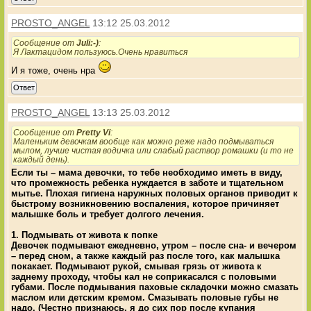
PROSTO_ANGEL
13:12 25.03.2012
Сообщение от
Juli:-)
:
Я Лактацидом пользуюсь.Очень нравиться
И я тоже, очень нра
Ответ
PROSTO_ANGEL
13:13 25.03.2012
Сообщение от
Pretty Vi
:
Маленьким девочкам вообще как можно реже надо подмываться
мылом, лучше чистая водичка или слабый раствор ромашки (и то не
каждый день).
Если ты – мама девочки, то тебе необходимо иметь в виду,
что промежность ребенка нуждается в заботе и тщательном
мытье. Плохая гигиена наружных половых органов приводит к
быстрому возникновению воспаления, которое причиняет
малышке боль и требует долгого лечения.
1. Подмывать от живота к попке
Девочек подмывают ежедневно, утром – после сна- и вечером
– перед сном, а также каждый раз после того, как малышка
покакает. Подмывают рукой, смывая грязь от живота к
заднему проходу, чтобы кал не соприкасался с половыми
губами. После подмывания паховые складочки можно смазать
маслом или детским кремом. Смазывать половые губы не
надо. (Честно признаюсь, я до сих пор после купания