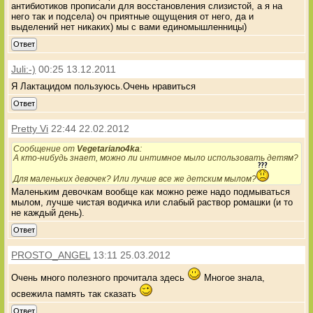
антибиотиков прописали для восстановления слизистой, а я на
него так и подсела) оч приятные ощущения от него, да и
выделений нет никаких) мы с вами единомышленницы)
Ответ
Juli:-)
00:25 13.12.2011
Я Лактацидом пользуюсь.Очень нравиться
Ответ
Pretty Vi
22:44 22.02.2012
Сообщение от
Vegetariano4ka
:
А кто-нибудь знает, можно ли интимное мыло использовать детям?
Для маленьких девочек? Или лучше все же детским мылом?
Маленьким девочкам вообще как можно реже надо подмываться
мылом, лучше чистая водичка или слабый раствор ромашки (и то
не каждый день).
Ответ
PROSTO_ANGEL
13:11 25.03.2012
Очень много полезного прочитала здесь
Многое знала,
освежила память так сказать
Ответ