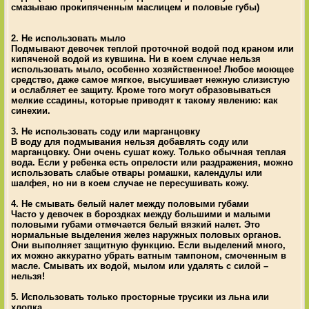
смазываю прокипяченным маслицем и половые губы)
2. Не использовать мыло
Подмывают девочек теплой проточной водой под краном или
кипяченой водой из кувшина. Ни в коем случае нельзя
использовать мыло, особенно хозяйственное! Любое моющее
средство, даже самое мягкое, высушивает нежную слизистую
и ослабляет ее защиту. Кроме того могут образовываться
мелкие ссадины, которые приводят к такому явлению: как
синехии.
3. Не использовать соду или марганцовку
В воду для подмывания нельзя добавлять соду или
марганцовку. Они очень сушат кожу. Только обычная теплая
вода. Если у ребенка есть опрелости или раздражения, можно
использовать слабые отвары ромашки, календулы или
шалфея, но ни в коем случае не пересушивать кожу.
4. Не смывать белый налет между половыми губами
Часто у девочек в бороздках между большими и малыми
половыми губами отмечается белый вязкий налет. Это
нормальные выделения желез наружных половых органов.
Они выполняет защитную функцию. Если выделений много,
их можно аккуратно убрать ватным тампоном, смоченным в
масле. Смывать их водой, мылом или удалять с силой –
нельзя!
5. Использовать только просторные трусики из льна или
хлопка