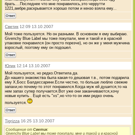
брать....Последнее что мне понравилось,это черрутти
1221,амбре,раскрывается хорошо потом и кензо взяла ему...
Ответ
Светик
12:09 13.10.2007
Мой тоже пользуется. Но он разными. В основном я ему выбираю.
Givenchy Blue Label мы тоже покупали, мне и такой и в красной
упаковке понравился (он просто порезче), но он же у меня мужчина
взрослый, поэтому ему он подошел.
Ответ
Юлик
12:14 13.10.2007
Мой пользуется, но редко.Ответила да.
До нашего знакомства была какая-то дешовая т.в., потом подарила
ему Х,Босс Балдессарини.Если честно, то больше люблю свежие
запахи,но почему-то этот понравился.Когда муж ей душится,то на
нем запах супер получается.Вот уже они заканчиваются,хочу
новые купить . Ещё есть "xs",но что-то он ими редко очень
пользуется.
Ответ
Tigrizza
16:25 13.10.2007
Сообщение от
Светик
:
Givenchy Blue Label мы тоже покупали, мне и такой и в красной