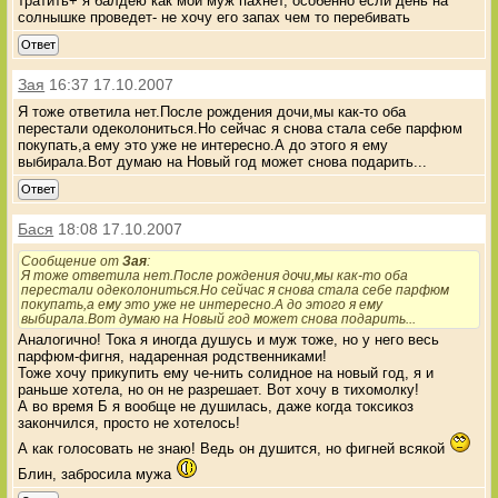
тратить+ я балдею как мой муж пахнет, особенно если день на
солнышке проведет- не хочу его запах чем то перебивать
Ответ
Зая
16:37 17.10.2007
Я тоже ответила нет.После рождения дочи,мы как-то оба
перестали одеколониться.Но сейчас я снова стала себе парфюм
покупать,а ему это уже не интересно.А до этого я ему
выбирала.Вот думаю на Новый год может снова подарить...
Ответ
Бася
18:08 17.10.2007
Сообщение от
Зaя
:
Я тоже ответила нет.После рождения дочи,мы как-то оба
перестали одеколониться.Но сейчас я снова стала себе парфюм
покупать,а ему это уже не интересно.А до этого я ему
выбирала.Вот думаю на Новый год может снова подарить...
Аналогично! Тока я иногда душусь и муж тоже, но у него весь
парфюм-фигня, надаренная родственниками!
Тоже хочу прикупить ему че-нить солидное на новый год, я и
раньше хотела, но он не разрешает. Вот хочу в тихомолку!
А во время Б я вообще не душилась, даже когда токсикоз
закончился, просто не хотелось!
А как голосовать не знаю! Ведь он душится, но фигней всякой
Блин, забросила мужа