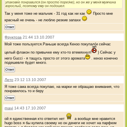
упаковке понравился (он просто порезче), но он же у меня мужчина
взрослый, поэтому ему он подошел.
Так у меня тоже не мальчик - 31 год как ни как
Просто мне
красный не очень - не люблю резкие запахи
Ответ
Фруктоза
21:44 13.10.2007
Мой тоже пользуется.Раньше всегда Кензо покупал(и сейчас
целый флакон по привычке ему кто-то втемяхнул!
) Сейчас у
него Gucci - я тащусь просто от этого аромата
. кензо конечно
подешевле будет много.
Ответ
Лето
23:12 13.10.2007
Я тоже сама всегда покупаю, на марки не обращаю внимания, что
понравилось то и беру
Ответ
mavi
14:43 17.10.2007
ой я единственная кто ответил нет
а вообще мне нравится
hugo boss я бы купила своему но он денеги не хочет на парфюм