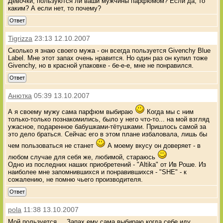
Девочки, пользуются ли ваши мужчины парфюмом? Если да, то
каким? А если нет, то почему?
Ответ
Tigrizza
23:13 12.10.2007
Сколько я знаю своего мужа - он всегда пользуется Givenchy Blue
Label. Мне этот запах очень нравится. Но один раз он купил тоже
Givenchy, но в красной упаковке - бе-е-е, мне не понравился.
Ответ
Анютка
05:39 13.10.2007
А я своему мужу сама парфюм выбираю
Когда мы с ним
только-только познакомились, было у него что-то... на мой взгляд
ужасное, подаренное бабушками-тётушками. Пришлось самой за
это дело браться. Сейчас его в этом плане избаловала, лишь бы
чем пользоваться не станет
А моему вкусу он доверяет - в
любом случае для себя же, любимой, стараюсь
Одно из последних наших приобретений - "Altika" от Ив Роше. Из
наиболее мне запомнившихся и понравившихся - "SHE" - к
сожалению, не помню чьего производителя.
Ответ
pola
11:38 13.10.2007
Мой пользуется.....Запах ему сама выбираю,когда себе иду