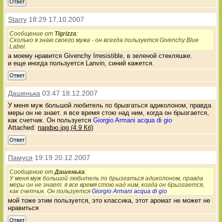
Ответ
Starry
18:29 17.10.2007
Сообщение от
Tigrizza
:
Сколько я знаю своего мужа - он всегда пользуется Givenchy Blue
Label.
а моему нравится Givenchy Irresistible, в зеленой стекляшке.
и еще иногда пользуется Lanvin, синий кажется.
Ответ
Дашенька
03:47 18.12.2007
У меня муж большой любитель по брызгаться адиколоном, правда
меры он не знает. я все время стою над ним, когда он брызгается,
как счетчик. Он пользуется
Giorgio Armani acqua di gio
Attached:
парфю.jpg (4.9 Кб)
Ответ
Памуся
19:19 20.12.2007
Сообщение от
Дашенька
:
У меня муж большой любитель по брызгаться адиколоном, правда
меры он не знает. я все время стою над ним, когда он брызгается,
как счетчик. Он пользуется
Giorgio Armani acqua di gio
мой тоже этим пользуется, это классика, этот аромат не может не
нравиться
Ответ