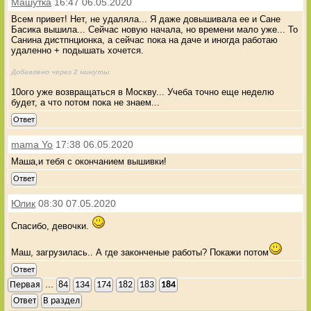
Машутка
16:47 06.05.2020
Всем привет! Нет, не удаляла... Я даже довышивала ее и Сане
Басика вышила... Сейчас новую начала, но времени мало уже... То
Санина дистпнционка, а сейчас пока на даче и иногда работаю
удаленно + подышать хочется.
Добавлено через 2 минуты
10ого уже возвращаться в Москву... Учеба точно еще неделю
будет, а что потом пока не знаем...
Ответ
mama Yo
17:38 06.05.2020
Маша,и тебя с окончанием вышивки!
Ответ
Юлик
08:30 07.05.2020
Спасибо, девочки.
Маш, загрузилась.. А где законченые работы? Покажи потом
Ответ
...
Первая
84
134
174
182
183
184
Ответ
В раздел