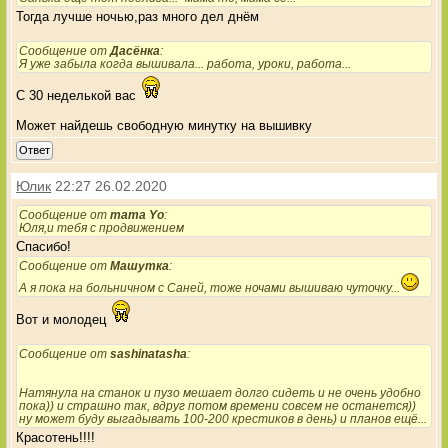
Тогда лучше ночью,раз много дел днём
Сообщение от
Дасёнка
:
Я уже забыла когда вышивала... работа, уроки, работа...
С 30 неделькой вас
Может найдешь свободную минутку на вышивку
Ответ
Юлик
22:27 26.02.2020
Сообщение от
mama Yo
:
Юля,и тебя с продвижением
Спасибо!
Сообщение от
Машутка
:
А я пока на больничном с Саней, тоже ночами вышиваю чуточку...
Вот и молодец
Сообщение от
sashinatasha
:
Натянула на станок и пузо мешает долго сидеть и не очень удобно
пока)) и страшно так, вдруг потом времени совсем не останется))
ну может буду выгадывать 100-200 крестиков в день) и планов ещё...
Красотень!!!!