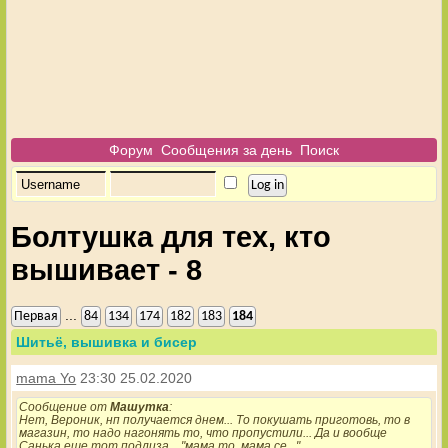
Форум
Сообщения за день
Поиск
Болтушка для тех, кто
вышивает - 8
...
Первая
84
134
174
182
183
184
Шитьё, вышивка и бисер
mama Yo
23:30 25.02.2020
Сообщение от
Машутка
:
Нет, Вероник, нп получается днем... То покушать приготовь, то в
магазин, то надо нагонять то, что пропустили... Да и вообще
Санька еще тот подлиза... "мама то, мама се..."