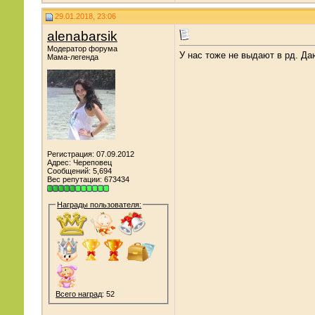
29.01.2018, 23:06
alenabarsik
Модератор форума
У нас тоже не выдают в рд. Да
Мама-легенда
Регистрация: 07.09.2012
Адрес: Череповец
Сообщений: 5,694
Вес репутации:
673434
Награды пользователя:
Всего наград
: 52