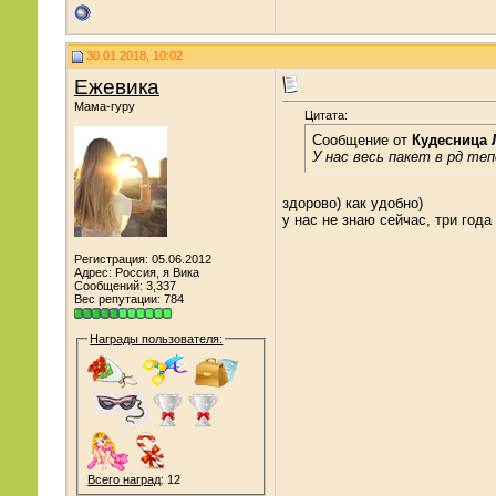
30.01.2018, 10:02
Ежевика
Мама-гуру
Цитата:
Сообщение от
Кудесница 
У нас весь пакет в рд те
здорово) как удобно)
у нас не знаю сейчас, три года
Регистрация: 05.06.2012
Адрес: Россия, я Вика
Сообщений: 3,337
Вес репутации:
784
Награды пользователя:
Всего наград
: 12