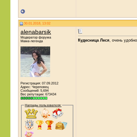
30.01.2018, 13:02
alenabarsik
Модератор форума
Кудесница Леся
, очень удобно
Мама-легенда
Регистрация: 07.09.2012
Адрес: Череповец
Сообщений: 5,694
Вес репутации:
673434
Награды пользователя: