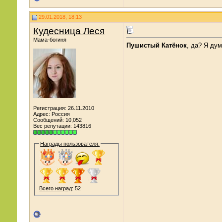
29.01.2018, 18:13
Кудесница Леся
Мама-богиня
Пушистый Катёнок
, да? Я дум
Регистрация: 26.11.2010
Адрес: Россия
Сообщений: 10,052
Вес репутации:
143816
Награды пользователя:
Всего наград
: 52