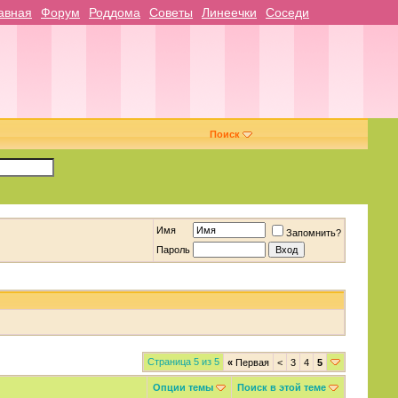
авная
Форум
Роддома
Советы
Линеечки
Соседи
Поиск
Имя
Запомнить?
Пароль
Страница 5 из 5
«
Первая
<
3
4
5
Опции темы
Поиск в этой теме