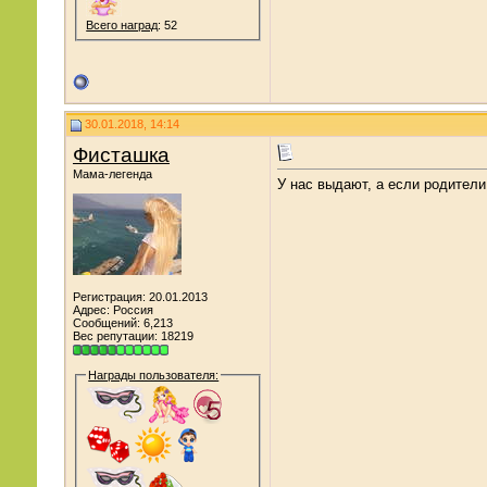
Всего наград
: 52
30.01.2018, 14:14
Фисташка
Мама-легенда
У нас выдают, а если родители
Регистрация: 20.01.2013
Адрес: Россия
Сообщений: 6,213
Вес репутации:
18219
Награды пользователя: