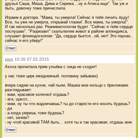
друзья Саша, Миша, Дима и Сережа....ну и Алиса еще". Так уж и
быть, девочку тоже причислила.
Играем в доктора. "Мама, ты умерла! Сейчас я тебя лечить буду!
Все, ты уже не умерла, открывай глазки!. Все мама, ты умерла!".
И так несколько раз. Реаниматологом будет. "Сейчас я тебе сердце
послушаю". "Разрезает" скальпелем живот в районе аппендикса,
слушает фонендоскопом: "Да, сердце бьется...ой, нет! Это паукан,
сейчас я его уберу!"
Ответ
pion
10:26 07.02.2015
Аххха прочитала прям улыбка с лица не сходит!
у нас тоже цирк ежедневный. половину забываю)
вчера сидим на кухне, чай пьем, Машка мое кольцо с брюликами
разглядывает:
- мам, красивое колечко! отдашь?
- ага, щассс...
- мам, ну ты что жадничаешь? ты до старости его носить будешь?
- да
- а когда умрешь тоже будешь?
- нет, зачем?
- ну чтоб красивой ТАМ быть... хотя ты и так красивая, отдашь мне
Ответ