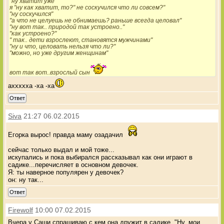
"ну хватит уже"
я "ну как хватит, то?" не соскучился что ли совсем?"
"ну соскучился"
"а что не целуешь не обнимаешь? раньше всегда целовал"
"ну вот так.. природой так устроено.."
"как устроено?"
" так.. дети взрослеют, становятся мужчинами"
"ну и что, целовать нельзя что ли?"
"можно, но уже другим женщинам"
вот так вот..взрослый сын
аххххха -ха -ха
Ответ
Siva
21:27 06.02.2015
Егорка вырос! правда маму озадачил
сейчас только выдал и мой тоже...
искупались и пока выбирался рассказывал как они играют в
садике...перечисляет в основном девочек.
Я: ты наверное популярен у девочек?
он: ну так...
Ответ
Firewolf
10:00 07.02.2015
Вчера у Саши спрашиваю с кем она дружит в садике. "Ну, мои