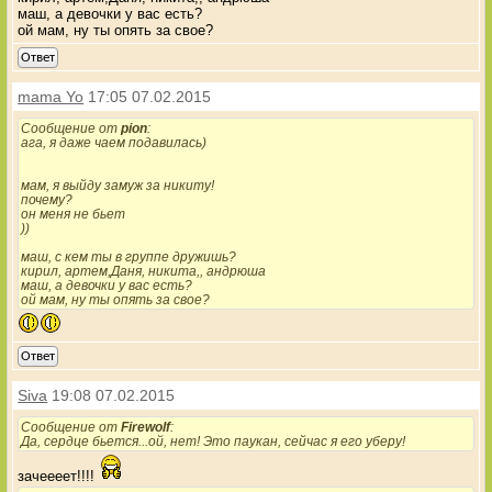
маш, а девочки у вас есть?
ой мам, ну ты опять за свое?
Ответ
mama Yo
17:05 07.02.2015
Сообщение от
pion
:
ага, я даже чаем подавилась)
мам, я выйду замуж за никиту!
почему?
он меня не бьет
))
маш, с кем ты в группе дружишь?
кирил, артем,Даня, никита,, андрюша
маш, а девочки у вас есть?
ой мам, ну ты опять за свое?
Ответ
Siva
19:08 07.02.2015
Сообщение от
Firewolf
:
Да, сердце бьется...ой, нет! Это паукан, сейчас я его уберу!
зачеееет!!!!