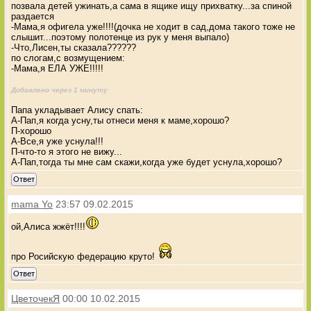
позвала детей ужинать,а сама в ящике ищу прихватку...за спиной
раздается
-Мама,я офигела уже!!!!(дочка не ходит в сад,дома такого тоже не
слышит...поэтому полотенце из рук у меня выпало)
-Что,Лисен,ты сказала??????
по слогам,с возмущением:
-Мама,я ЕЛА УЖЕ!!!!!
Добавлено через 1 минуту
Папа укладывает Алису спать:
А-Пап,я когда усну,ты отнеси меня к маме,хорошо?
П-хорошо
А-Все,я уже уснула!!!
П-что-то я этого не вижу...
А-Пап,тогда ты мне сам скажи,когда уже будет уснула,хорошо?
Ответ
mama Yo
23:57 09.02.2015
ой,Алиса жжёт!!!!
про Росийскую федерацию круто!
Ответ
ЦветочекЯ
00:00 10.02.2015