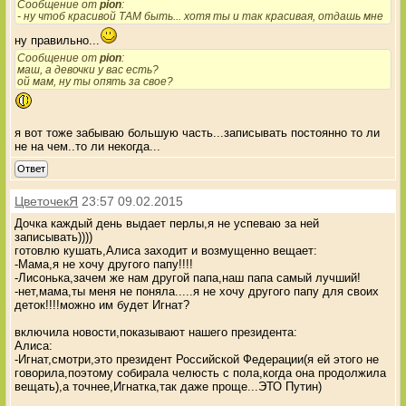
Сообщение от
pion
:
- ну чтоб красивой ТАМ быть... хотя ты и так красивая, отдашь мне
ну правильно...
Сообщение от
pion
:
маш, а девочки у вас есть?
ой мам, ну ты опять за свое?
я вот тоже забываю большую часть...записывать постоянно то ли
не на чем..то ли некогда...
Ответ
ЦветочекЯ
23:57 09.02.2015
Дочка каждый день выдает перлы,я не успеваю за ней
записывать))))
готовлю кушать,Алиса заходит и возмущенно вещает:
-Мама,я не хочу другого папу!!!!
-Лисонька,зачем же нам другой папа,наш папа самый лучший!
-нет,мама,ты меня не поняла.....я не хочу другого папу для своих
деток!!!!можно им будет Игнат?
включила новости,показывают нашего президента:
Алиса:
-Игнат,смотри,это президент Российской Федерации(я ей этого не
говорила,поэтому собирала челюсть с пола,когда она продолжила
вещать),а точнее,Игнатка,так даже проще...ЭТО Путин)