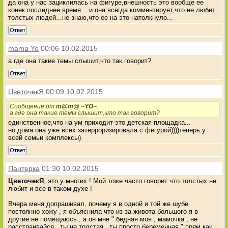
да она у нас зациклилась на фигуре,внешность это вообще ее
конек последнее время....и она всегда комментирует,что не любит
толстых людей...не знаю,что ее на это натолкнуло...
Ответ
mama Yo
00:06 10.02.2015
а где она такие темы слышит,что так говорит?
Ответ
ЦветочекЯ
00:09 10.02.2015
Сообщение от
m@m@ ~YO~
:
а где она такие темы слышит,что так говорит?
единственное,что на ум приходит-это детская площадка...
но дома она уже всех затерроризировала с фигурой))))теперь у
всей семьи комплексы)
Ответ
Пантерка
01:30 10.02.2015
ЦветочекЯ
, это у многих ! Мой тоже часто говорит что толстых не
любит и все в таком духе !
Вчера меня допрашивал, почему я в одной и той же шубе
постоянно хожу , я объяснила что из-за живота большого я в
другие не помещаюсь , а он мне " бедная моя , мамочка , не
расстраивайся , ты не толстая , ты просто беременная " прям как