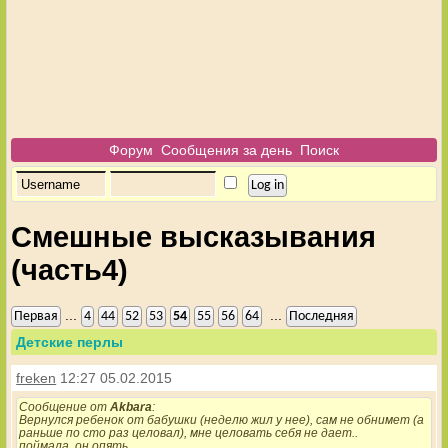
Форум
Сообщения за день
Поиск
Смешные высказывания
(часть4)
...
...
Первая
4
44
52
53
54
55
56
64
Последняя
Детские перлы
freken
12:27 05.02.2015
Сообщение от
Akbara
:
Вернулся ребенок от бабушки (неделю жил у нее), сам не обнимет (а
раньше по сто раз целовал), мне целовать себя не дает..
поймала, он опять