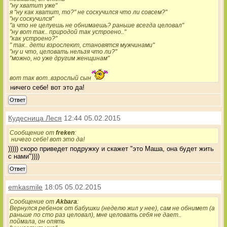
"ну хватит уже"
я "ну как хватит, то?" не соскучился что ли совсем?"
"ну соскучился"
"а что не целуешь не обнимаешь? раньше всегда целовал"
"ну вот так.. природой так устроено.."
"как устроено?"
" так.. дети взрослеют, становятся мужчинами"
"ну и что, целовать нельзя что ли?"
"можно, но уже другим женщинам"
вот так вот..взрослый сын
ничего себе! вот это да!
Ответ
Кудесница Леся
12:44 05.02.2015
Сообщение от
freken
:
ничего себе! вот это да!
))))) скоро приведет подружку и скажет "это Маша, она будет жить
с нами"))))
Ответ
emkasmile
18:05 05.02.2015
Сообщение от
Akbara
:
Вернулся ребенок от бабушки (неделю жил у нее), сам не обнимет (а
раньше по сто раз целовал), мне целовать себя не дает..
поймала, он опять