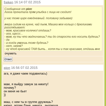
freken
16:14 07.02.2015
Сообщение от
pion
:
Аххха прочитала прям улыбка с лица не сходит!
у нас тоже цирк ежедневный. половину забываю)
вчера сидим на кухне, чай пьем, Машка мое кольцо с брюликами
разглядывает:
- мам, красивое колечко! отдашь?
- ага, щассс...
- мам, ну ты что жадничаешь? ты до старости его носить будешь?
- да
- а когда умрешь тоже будешь?
- нет, зачем?
- ну чтоб красивой ТАМ быть... хотя ты и так красивая, отдашь мне
очуметь
Ответ
pion
16:56 07.02.2015
ага, я даже чаем подавилась)
мам, я выйду замуж за никиту!
почему?
он меня не бьет
))
маш, с кем ты в группе дружишь?
кирил, артем,Даня, никита,, андрюша