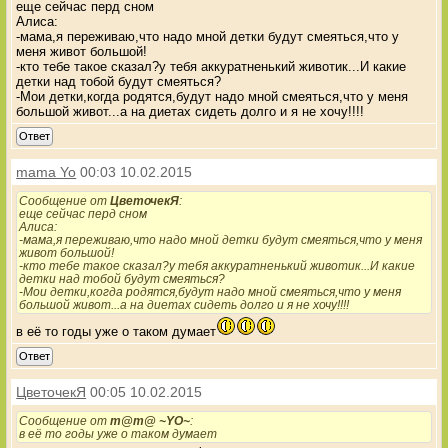
еще сейчас перд сном
Алиса:
-мама,я переживаю,что надо мной детки будут смеяться,что у
меня живот большой!
-кто тебе такое сказал?у тебя аккуратненький животик...И какие
детки над тобой будут смеяться?
-Мои детки,когда родятся,будут надо мной смеяться,что у меня
большой живот...а на диетах сидеть долго и я не хочу!!!!
Ответ
mama Yo
00:03 10.02.2015
Сообщение от
ЦветочекЯ
:
еще сейчас перд сном
Алиса:
-мама,я переживаю,что надо мной детки будут смеяться,что у меня
живот большой!
-кто тебе такое сказал?у тебя аккуратненький животик...И какие
детки над тобой будут смеяться?
-Мои детки,когда родятся,будут надо мной смеяться,что у меня
большой живот...а на диетах сидеть долго и я не хочу!!!!
в её то годы уже о таком думает
Ответ
ЦветочекЯ
00:05 10.02.2015
Сообщение от
m@m@ ~YO~
:
в её то годы уже о таком думает