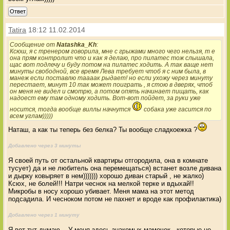
Ответ
Tatira
18:12 11.02.2014
Сообщение от
Natashka_Kh
:
Ксюш, я с тренером говорила, мне с грыжами много чего нельзя, т е
она прям контролит что и как я делаю, про пилатес тож слышала,
щас вот подлечу и буду потом на пилатес ходить. А так ваще нет
минуты свободной, все время Лева требует чтоб я с ним была, в
манеж если поставлю таааак рыдает! но если ухожу через минуту
перестает, минут 10 так может поиграть , я стою в дверях, чтоб
он меня не видел и смотрю, а потом опять начинает пищать, как
надоест ему там одному ходить. Вот-вот пойдет, за руки уже
носится, тогда вообще виллы начнутся
собака уже гасится по
всем углам)))))
Наташ, а как ты теперь без белка? Ты вообще сладкоежка ?
Добавлено через 3 минуты
Я своей путь от остальной квартиры отгородила, она в комнате
тусует) да и не любитель она перемещаться) встанет возле дивана
и дырку ковыряет в нем))))))) хорошо диван старый , не жалко)
Ксюх, не болей!!! Натри чеснок на мелкой терке и вдыхай!!
Микробы в носу хорошо убивает. Меня мама на этот метод
подсадила. И чесноком потом не пахнет и вроде как профилактика)
Добавлено через 1 минуту
Я вот тут думаю... У меня здесь знакомых мамочек , которые не