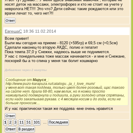
носят деток на массажи, электрофорез и кто не стоит на учете у
невролога НЕТ!!! Это что? Дети сейчас такие рождаются или это
врачи лечат то, чего нет?!!
Ответ
ЕвгешаС
18:36 11.02.2014
Всем привет!
Были мы сегодня на приеме - 8120 (+595гр) и 69,5 см (+0,5см)
Сделали наконец-то вторую АКДС, полио и гепатит
Пока темпа 37,0 у Снежки, надеюсь выше не поднимется.
У нас с понедельника тоже массаж начинается - и мне и Снежане,
поскорей бы а то спина у меня так болит кошмарно
Добавлено через 2 минуты
Сообщение от
Маруся_
:
http://www.puzo-karapuza.ru/catalogu...ja_i_love_mum/
у меня вот такая поддева, только цвет более розовый, щас такого
на сайте нет. брала 68-80, нам велик, но я ножки просто
наживулькой подвернула и подшила, а руки золодно итак спрятаны,
если надо закатыааю рукава. с 4 месяцев носим и до года, если не
больше проносим....
И у нас практически такая же поддева -мне очень нравится
Ответ
...
1
2
3
11
51
101
Последняя
Ответ
В раздел