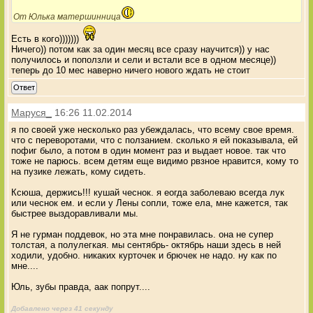
От Юлька матершинница
Есть в кого)))))))
Ничего)) потом как за один месяц все сразу научится)) у нас
получилось и поползли и сели и встали все в одном месяце))
теперь до 10 мес наверно ничего нового ждать не стоит
Ответ
Маруся_
16:26 11.02.2014
я по своей уже несколько раз убеждалась, что всему свое время.
что с переворотами, что с ползанием. сколько я ей показывала, ей
пофиг было, а потом в один момент раз и выдает новое. так что
тоже не парюсь. всем детям еще видимо рвзное нравится, кому то
на пузике лежать, кому сидеть.
Ксюша, держись!!! кушай чеснок. я еогда заболеваю всегда лук
или чеснок ем. и если у Лены сопли, тоже ела, мне кажется, так
быстрее выздоравливали мы.
Я не гурман поддевок, но эта мне понравилась. она не супер
толстая, а полулегкая. мы сентябрь- октябрь наши здесь в ней
ходили, удобно. никаких курточек и брючек не надо. ну как по
мне....
Юль, зубы правда, аак попрут....
Добавлено через 41 секунду