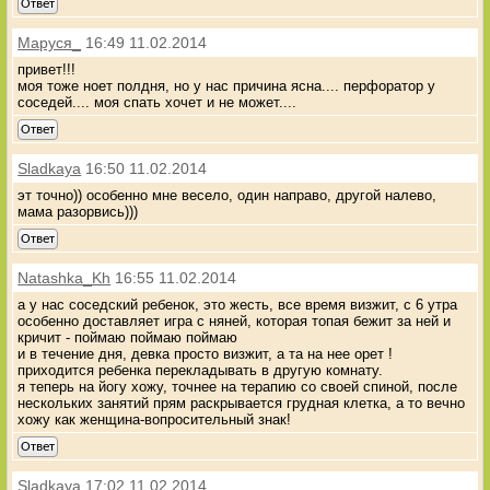
Ответ
Маруся_
16:49 11.02.2014
привет!!!
моя тоже ноет полдня, но у нас причина ясна.... перфоратор у
соседей.... моя спать хочет и не может....
Ответ
Sladkaya
16:50 11.02.2014
эт точно)) особенно мне весело, один направо, другой налево,
мама разорвись)))
Ответ
Natashka_Kh
16:55 11.02.2014
а у нас соседский ребенок, это жесть, все время визжит, с 6 утра
особенно доставляет игра с няней, которая топая бежит за ней и
кричит - поймаю поймаю поймаю
и в течение дня, девка просто визжит, а та на нее орет !
приходится ребенка перекладывать в другую комнату.
я теперь на йогу хожу, точнее на терапию со своей спиной, после
нескольких занятий прям раскрывается грудная клетка, а то вечно
хожу как женщина-вопросительный знак!
Ответ
Sladkaya
17:02 11.02.2014