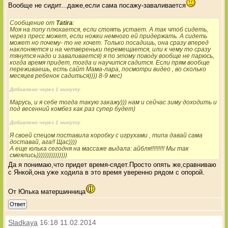
Вообще не сидит...даже,если сама посажу-заваливается
Сообщение от
Tatira
:
Моя на попу плюхается, если стоять устает. А так чтоб сидеть,
через пресс может, если ножки немного ей придержать. А сидеть
может но почему- то не хочет. Только посадишь, она сразу вперед
наклоняется и на четвереньки перемещается, или к чему то сразу
тянутся надо и заваливается) я по этому поводу вообще не парюсь,
когда время придет, тогда и научится садится. Если прям вообще
переживаешь, есть сайт Мама-лара, посмотри видео , во сколько
месяцев ребенок садиться)))) 8-9 мес)
Добавлено через 1 минуту
Марусь, и я себе тогда такую закажу))) нам и сейчас зиму доходить и
под весенний комбез как раз супер будет)
Добавлено через 1 минуту
Я своей спецом поставила коробку с игрухами , типа давай сама
доставай, ага!! Щас))))
А еще юлька сегодня на массаже выдала: айбля!!!!!!!!! Мы так
смеялись)))))))))))))))
Да я понимаю,что придет время-сядет.Просто опять же,сравниваю
с Янкой,она уже ходила в это время уверенно рядом с опорой.
От Юлька матершинница
Ответ
Sladkaya
16:18 11.02.2014