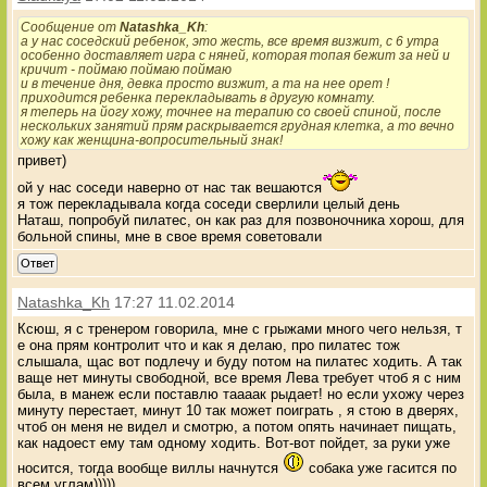
Сообщение от
Natashka_Kh
:
а у нас соседский ребенок, это жесть, все время визжит, с 6 утра
особенно доставляет игра с няней, которая топая бежит за ней и
кричит - поймаю поймаю поймаю
и в течение дня, девка просто визжит, а та на нее орет !
приходится ребенка перекладывать в другую комнату.
я теперь на йогу хожу, точнее на терапию со своей спиной, после
нескольких занятий прям раскрывается грудная клетка, а то вечно
хожу как женщина-вопросительный знак!
привет)
ой у нас соседи наверно от нас так вешаются
я тож перекладывала когда соседи сверлили целый день
Наташ, попробуй пилатес, он как раз для позвоночника хорош, для
больной спины, мне в свое время советовали
Ответ
Natashka_Kh
17:27 11.02.2014
Ксюш, я с тренером говорила, мне с грыжами много чего нельзя, т
е она прям контролит что и как я делаю, про пилатес тож
слышала, щас вот подлечу и буду потом на пилатес ходить. А так
ваще нет минуты свободной, все время Лева требует чтоб я с ним
была, в манеж если поставлю таааак рыдает! но если ухожу через
минуту перестает, минут 10 так может поиграть , я стою в дверях,
чтоб он меня не видел и смотрю, а потом опять начинает пищать,
как надоест ему там одному ходить. Вот-вот пойдет, за руки уже
носится, тогда вообще виллы начнутся
собака уже гасится по
всем углам)))))