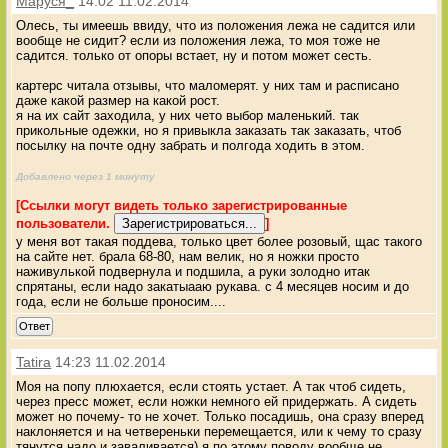
Маруся_
14:02 11.02.2014
Олесь, ты имеешь ввиду, что из положения лежа не садится или
вообще не сидит? если из положения лежа, то моя тоже не
садится. только от опоры встает, ну и потом может сесть.
картерс читала отзывы, что маломерят. у них там и расписано
даже какой размер на какой рост.
я на их сайт заходила, у них чето выбор маленький. так
прикольные одежки, но я привыкла заказать так заказать, чтоб
посылку на почте одну забрать и полгода ходить в этом.
Добавлено через 1 минуту
[Ссылки могут видеть только зарегистрированные
пользователи.
]
у меня вот такая поддева, только цвет более розовый, щас такого
на сайте нет. брала 68-80, нам велик, но я ножки просто
наживулькой подвернула и подшила, а руки золодно итак
спрятаны, если надо закатыааю рукава. с 4 месяцев носим и до
года, если не больше проносим....
Ответ
Tatira
14:23 11.02.2014
Моя на попу плюхается, если стоять устает. А так чтоб сидеть,
через пресс может, если ножки немного ей придержать. А сидеть
может но почему- то не хочет. Только посадишь, она сразу вперед
наклоняется и на четвереньки перемещается, или к чему то сразу
тянутся надо и заваливается) я по этому поводу вообще не