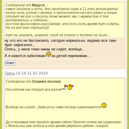
Сообщение от
Маруся_
:
самое обидное и есть, что пробовала даже в 12 ночи укладыватьё
толку ноль, устаю с вечера, а просыпается она все равно и ночью
столько же раз и тусить тоже может. мы с мужем так 4 дня
продержались и плюнули....
ну я так философски рассуждаю, что если есть время тут сидеть,
то не все так страшно)))
тут не угадать, главное, чтоб не плакал и болячки не было....
ну это его не беспокоило, сегодня нормально, видимо все таки
брат зафигачил...
Олесь, у меня тоже никак не сидят, вообще...
А я кажется заболеваю
за детей переживаю...
Ответ
Tatira
16:19 11.02.2014
Сообщение от
Озорная лисичка
:
Ооо,потом как попрут все разом
Вообще не сидит...даже,если сама посажу-заваливается
Да я понимаю,что придет время-сядет.Просто опять же,сравниваю
с Янкой,она уже ходила в это время уверенно рядом с опорой.