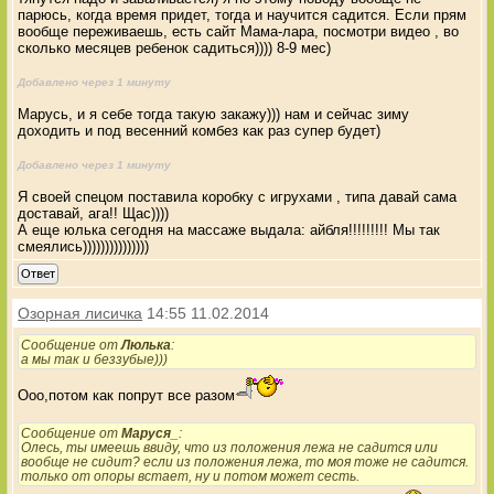
парюсь, когда время придет, тогда и научится садится. Если прям
вообще переживаешь, есть сайт Мама-лара, посмотри видео , во
сколько месяцев ребенок садиться)))) 8-9 мес)
Добавлено через 1 минуту
Марусь, и я себе тогда такую закажу))) нам и сейчас зиму
доходить и под весенний комбез как раз супер будет)
Добавлено через 1 минуту
Я своей спецом поставила коробку с игрухами , типа давай сама
доставай, ага!! Щас))))
А еще юлька сегодня на массаже выдала: айбля!!!!!!!!! Мы так
смеялись)))))))))))))))
Ответ
Озорная лисичка
14:55 11.02.2014
Сообщение от
Люлька
:
а мы так и беззубые)))
Ооо,потом как попрут все разом
Сообщение от
Маруся_
:
Олесь, ты имеешь ввиду, что из положения лежа не садится или
вообще не сидит? если из положения лежа, то моя тоже не садится.
только от опоры встает, ну и потом может сесть.