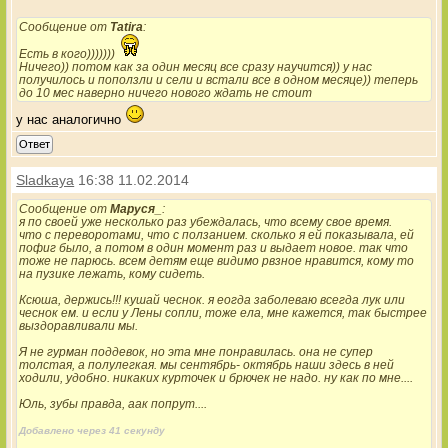
Сообщение от
Tatira
:
Есть в кого)))))))
Ничего)) потом как за один месяц все сразу научится)) у нас
получилось и поползли и сели и встали все в одном месяце)) теперь
до 10 мес наверно ничего нового ждать не стоит
у нас аналогично
Ответ
Sladkaya
16:38 11.02.2014
Сообщение от
Маруся_
:
я по своей уже несколько раз убеждалась, что всему свое время.
что с переворотами, что с ползанием. сколько я ей показывала, ей
пофиг было, а потом в один момент раз и выдает новое. так что
тоже не парюсь. всем детям еще видимо рвзное нравится, кому то
на пузике лежать, кому сидеть.
Ксюша, держись!!! кушай чеснок. я еогда заболеваю всегда лук или
чеснок ем. и если у Лены сопли, тоже ела, мне кажется, так быстрее
выздоравливали мы.
Я не гурман поддевок, но эта мне понравилась. она не супер
толстая, а полулегкая. мы сентябрь- октябрь наши здесь в ней
ходили, удобно. никаких курточек и брючек не надо. ну как по мне....
Юль, зубы правда, аак попрут....
Добавлено через 41 секунду