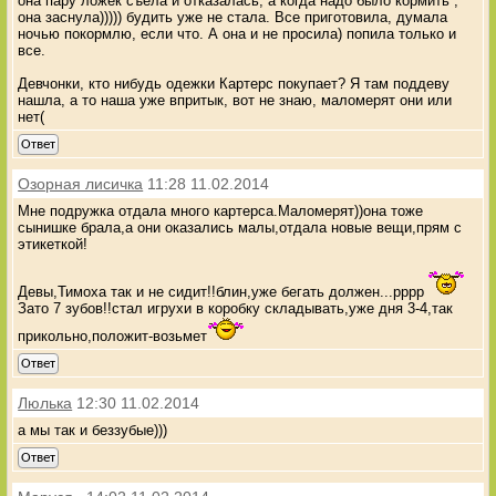
она пару ложек съела и отказалась, а когда надо было кормить ,
она заснула))))) будить уже не стала. Все приготовила, думала
ночью покормлю, если что. А она и не просила) попила только и
все.
Девчонки, кто нибудь одежки Картерс покупает? Я там поддеву
нашла, а то наша уже впритык, вот не знаю, маломерят они или
нет(
Ответ
Озорная лисичка
11:28 11.02.2014
Мне подружка отдала много картерса.Маломерят))она тоже
сынишке брала,а они оказались малы,отдала новые вещи,прям с
этикеткой!
Девы,Тимоха так и не сидит!!блин,уже бегать должен...рррр
Зато 7 зубов!!стал игрухи в коробку складывать,уже дня 3-4,так
прикольно,положит-возьмет
Ответ
Люлька
12:30 11.02.2014
а мы так и беззубые)))
Ответ