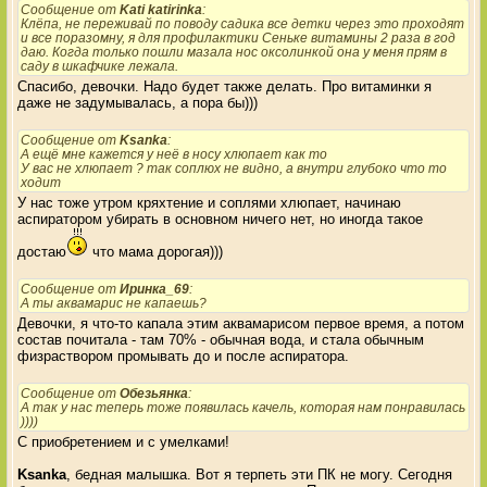
Сообщение от
Kati katirinka
:
Клёпа, не переживай по поводу садика все детки через это проходят
и все поразомну, я для профилактики Сеньке витамины 2 раза в год
даю. Когда только пошли мазала нос оксолинкой она у меня прям в
саду в шкафчике лежала.
Спасибо, девочки. Надо будет также делать. Про витаминки я
даже не задумывалась, а пора бы)))
Сообщение от
Ksanka
:
А ещё мне кажется у неё в носу хлюпает как то
У вас не хлюпает ? так соплюх не видно, а внутри глубоко что то
ходит
У нас тоже утром кряхтение и соплями хлюпает, начинаю
аспиратором убирать в основном ничего нет, но иногда такое
достаю
что мама дорогая)))
Сообщение от
Иринка_69
:
А ты аквамарис не капаешь?
Девочки, я что-то капала этим аквамарисом первое время, а потом
состав почитала - там 70% - обычная вода, и стала обычным
физраствором промывать до и после аспиратора.
Сообщение от
Обезьянка
:
А так у нас теперь тоже появилась качель, которая нам понравилась
))))
С приобретением и с умелками!
Ksanka
, бедная малышка. Вот я терпеть эти ПК не могу. Сегодня