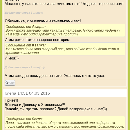
Масюша, у вас это все из-за животика так? Бедные, терпения вам!
Добавлено через 5 минут
Обезьянка
, с умелками и качельками вас!
Сообщение от
Агафья
:
Вот я тоже замечаю, что какать стал реже. Нужно через недельку
нам еще курс бифидумбактерина пропить
И мы реже. Тоже наверное повторим.
Сообщение от
Ksanka
:
Моя мечта была что в первый раз , что сейчас чтобы дети сами в
кроватке засыпали
И моя)))
Добавлено через 1 минуту
А мы сегодня весь день на тите. Умаялась я что-то уже.
Ответ
Клёпа
14:51 04.03.2016
Привет!
Лёшика и Дениску с 2 месяцами!!!
Janeair
, ты где там пропала? Давай возвращайся к нам)))
Сообщение от
Serna
:
Лена, я ничего не давала. Утром нос оксолинкой или вифероном,
после сада обязательно руки с мылом и нос промыть физраствором.