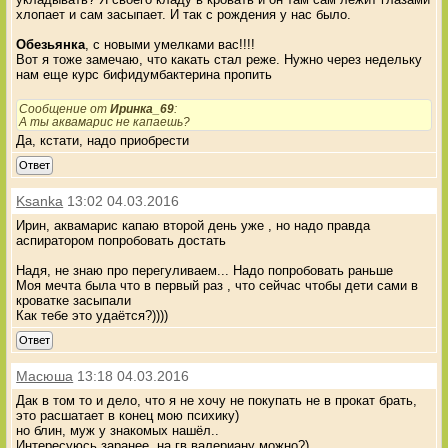
хлопает и сам засыпает. И так с рождения у нас было.
Обезьянка
, с новыми умелками вас!!!!
Вот я тоже замечаю, что какать стал реже. Нужно через недельку
нам еще курс бифидумбактерина пропить
Сообщение от
Иринка_69
:
А ты аквамарис не капаешь?
Да, кстати, надо приобрести
Ответ
Ksanka
13:02 04.03.2016
Ирин, аквамарис капаю второй день уже , но надо правда
аспиратором попробовать достать
Надя, не знаю про перегуливаем... Надо попробовать раньше
Моя мечта была что в первый раз , что сейчас чтобы дети сами в
кроватке засыпали
Как тебе это удаётся?))))
Ответ
Масюша
13:18 04.03.2016
Дак в том то и дело, что я не хочу не покупать не в прокат брать,
это расшатает в конец мою психику)
но блин, муж у знакомых нашёл..
Интересуюсь заранее, на гв валериану можно?)