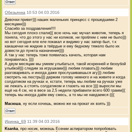
Ответ
Обезьянка
10:53 04.03.2016
Девочки привет))) наших маленьких принцесс с прошедшими 2
месяцами)))
Спасибо за поздравления!!!!
Мы сегодня плохо спали((( всю ночь нас мучал животик, теперь я
поняла, что до этого у нас ни коликов, ни проблем с ним не было)))
но вот сегодня еле еле покакал и видимо у нас запор был, т.к
какашечки не жидкие а твёрдые и ему бедному тяжело было их
довести до пункта назначения))))
А так у нас теперь тоже появилась качель, которая нам
понравилась ))))
А двум месяцам мы умеем улыбаться, такой искренней и беззубой
улыбкой))) следим за игрушками))) любим плавать))) любим
разговаривать и иногда даже прослушиваешься агу))) любим
смотреть на люстры))) держим голову немного и на живите и когда
солдатиком на ручках и, кстати, теперь мы любим на ручках уже
не лежать а стоять солдатиком и глазеть на все )))) выросли мы
ещё на 4 см, но в весе за 2,5 недели прибавили всего 600 грамм(((
теперь мы иногда даём ему смесь, а то мы не наедаемся ((((
Масюша
, ну если хочешь, можно же на прокат их взять )))
Ответ
Иринка_69
11:39 04.03.2016
Ksanka
, про носик, можешь Есении аспиратором попробовать