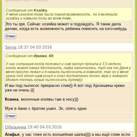
Добавлено через 3 минуты
Сообщение от
Ksanka
:
У меня сегодня тоже была такая возможность , но я включила
хозяйку и намыла полы во всем доме,
Это ты зря. Сейчас хозяйка может и подождать. Я такие дела
делаю, когда есть возможность ребенка повесить на кого-нибудь
Ответ
Serna
18:37 04.03.2016
Сообщение от
Иринка_69
:
У нас ситуация когда положил и сам заснул прошла в 3,5 недели
когда живот начал беспокоить, лафа закончилась. тут как то Даня у
меня просто лежал и я начала пылесосить в комнате, так он у меня
сразу под этот шум уснул и спал достаточно долго, муж и говорит:
Может теперь ночью пылесосить будем)))
И мы под пылесос прекрасно спим)) А вот под Арсюшины крики
уже не очень (((
Ксанка
, молочные козявы там в носу)))
Муж в баню с братом ушел. Эх, опять одни.
Ответ
Обезьянка
19:40 04.03.2016
Агафья
, у нас тоже есть волшебная шапка)))) а мы ещё спим если