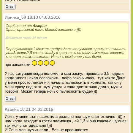
Ответ
Иринка_69
18:10 04.03.2016
Сообщение от
Агафья
:
Ириш, присылай нам с Машей занавески ))))
Добавлено через 14 минут
Перегуливаете? Может предугадать получится и раньше начинать
укладывать? Я своего кладу в кровать и он там сам лежит глазами
хлопает и сам засыпает. И так с рождения у нас было.
про занавески
У нас ситуация когда положил и сам заснул прошла в 3,5 недели
когда живот начал беспокоить, лафа закончилась. тут как то Даня
у меня просто лежал и я начала пылесосить в комнате, так он у
меня сразу под этот шум уснул и спал достаточно долго, муж и
говорит: Может теперь ночью пылесосить будем)))
Ответ
Ksanka
18:21 04.03.2016
Ирин, у меня Еся я заметила реально под шум спит отлично !)))) к
нам когда заходит а гости племяшка , ей 1,3 и она конечно шумная,
так моя спит идеально !)))
И Соня моя шумит если , Еся не просыпается