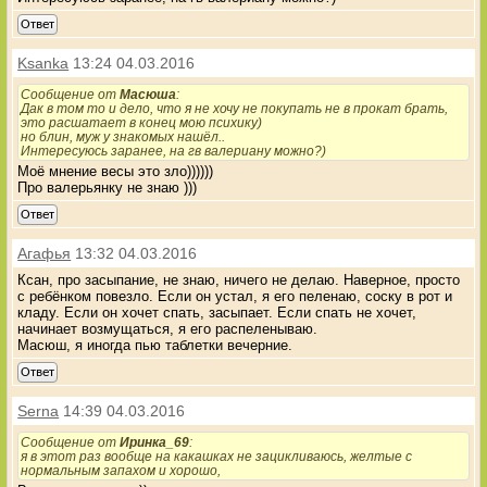
Ответ
Ksanka
13:24 04.03.2016
Сообщение от
Масюша
:
Дак в том то и дело, что я не хочу не покупать не в прокат брать,
это расшатает в конец мою психику)
но блин, муж у знакомых нашёл..
Интересуюсь заранее, на гв валериану можно?)
Моё мнение весы это зло))))))
Про валерьянку не знаю )))
Ответ
Агафья
13:32 04.03.2016
Ксан, про засыпание, не знаю, ничего не делаю. Наверное, просто
с ребёнком повезло. Если он устал, я его пеленаю, соску в рот и
кладу. Если он хочет спать, засыпает. Если спать не хочет,
начинает возмущаться, я его распеленываю.
Масюш, я иногда пью таблетки вечерние.
Ответ
Serna
14:39 04.03.2016
Сообщение от
Иринка_69
:
я в этот раз вообще на какашках не зацикливаюсь, желтые с
нормальным запахом и хорошо,