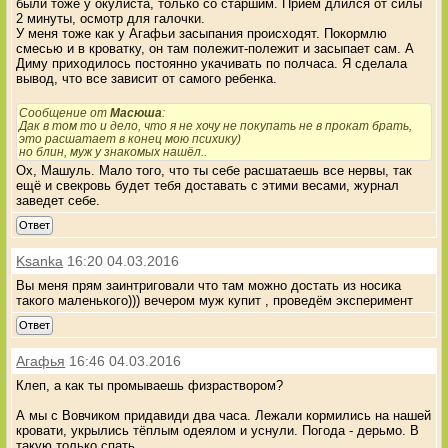
были тоже у окулиста, только со старшим. Прием длился от силы
2 минуты, осмотр для галочки.
У меня тоже как у Агафьи засыпания происходят. Покормлю
смесью и в кроватку, он там полежит-полежит и засыпает сам. А
Диму приходилось постоянно укачивать по полчаса. Я сделала
вывод, что все зависит от самого ребенка.
Сообщение от
Масюша
:
Дак в том то и дело, что я не хочу не покупать не в прокат брать,
это расшатает в конец мою психику)
но блин, муж у знакомых нашёл..
Ох, Машуль. Мало того, что ты себе расшатаешь все нервы, так
ещё и свекровь будет тебя доставать с этими весами, журнал
заведет себе.
Ответ
Ksanka
16:20 04.03.2016
Вы меня прям заинтриговали что там можно достать из носика
такого маленького))) вечером муж купит , проведём эксперимент
Ответ
Агафья
16:46 04.03.2016
Клеп, а как ты промываешь физраствором?
А мы с Вовчиком придавиди два часа. Лежали кормились на нашей
кровати, укрылись тёплым одеялом и уснули. Погода - дерьмо. В
такую только спать