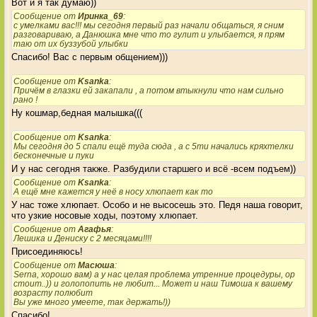
Вот и я так думаю))
Сообщение от
Иринка_69
:
с умелками вас!!! мы сегодня первый раз начали общаться, я сним
разговариваю, а Данюшка мне что то гулит и улыбается, я прям
таю от их буззубой улыбки
Спасибо! Вас с первым общением)))
Сообщение от
Ksanka
:
Причём в глазки ей закапали , а потом втыкнули что нам сильно
рано !
Ну кошмар,бедная малышка(((
Сообщение от
Ksanka
:
Мы сегодня до 5 спали ещё туда сюда , а с 5ти начались кряхтелки
бесконечные и пуки
И у нас сегодня также. Разбудили старшего и всё -всем подъем))
Сообщение от
Ksanka
:
А ещё мне кажется у неё в носу хлюпает как то
У нас тоже хлюпает. Особо и не высосешь это. Педя наша говорит,
что узкие носовые ходы, поэтому хлюпает.
Сообщение от
Агафья
:
Лешика и Дениску с 2 месяцами!!!!
Присоединяюсь!
Сообщение от
Масюша
:
Serna, хорошо вам) а у нас целая проблема утренние процедуры, ор
стоит..)) и голопопить не любит... Может и наш Тимоша к вашему
возрасту полюбит
Вы уже много умеете, так держать!))
Спасибо!