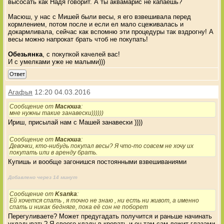
высосать как Надя говорит. А ты аквамарис не капаешь?
Масюш, у нас с Мишей были весы, я его взвешивала перед
кормлением, потом после и если ел мало сцеживалась и
докармливала, сейчас как вспомню эти процедуры так вздрогну! А
весы можно напрокат брать чтоб не покупать!
Обезьянка
, с покупкой качелей вас!
И с умелками уже не малыми)))
Ответ
Агафья
12:20 04.03.2016
Сообщение от
Масюша
:
мне нужны такие занавески))))))
Ириш, присылай нам с Машей занавески ))))
Сообщение от
Масюша
:
Девочки, кто-нибудь покупал весы? Я что-то совсем не хочу их
покупать или в аренду брать.
Купишь и вообще загонишся постоянными взвешиваниями
Добавлено через 14 минут
Сообщение от
Ksanka
:
Ей хочется спать , я точно не знаю , ни есть ни живот, а именно
спать и никак бедняге, пока её сон не поборет
Перегуливаете? Может предугадать получится и раньше начинать
укладывать? Я своего кладу в кровать и он там сам лежит глазами