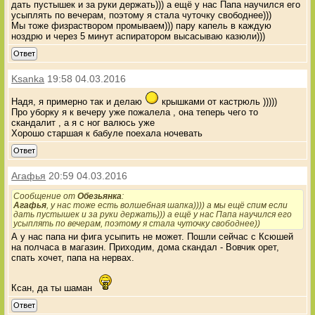
дать пустышек и за руки держать))) а ещё у нас Папа научился его
усыплять по вечерам, поэтому я стала чуточку свободнее)))
Мы тоже физраствором промываем))) пару капель в каждую
ноздрю и через 5 минут аспиратором высасываю казюли)))
Ответ
Ksanka
19:58 04.03.2016
Надя, я примерно так и делаю
крышками от кастрюль )))))
Про уборку я к вечеру уже пожалела , она теперь чего то
скандалит , а я с ног валюсь уже
Хорошо старшая к бабуле поехала ночевать
Ответ
Агафья
20:59 04.03.2016
Сообщение от
Обезьянка
:
Агафья
, у нас тоже есть волшебная шапка)))) а мы ещё спим если
дать пустышек и за руки держать))) а ещё у нас Папа научился его
усыплять по вечерам, поэтому я стала чуточку свободнее))
А у нас папа ни фига усыпить не может. Пошли сейчас с Ксюшей
на полчаса в магазин. Приходим, дома скандал - Вовчик орет,
спать хочет, папа на нервах.
Ксан, да ты шаман
Ответ