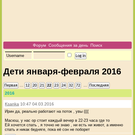
Форум
Сообщения за день
Поиск
Дети января-февраля 2016
...
...
Первая
12
20
21
22
23
24
32
72
Последняя
2016
Ksanka
10:47 04.03.2016
Ирин да, реально работают на поток , увы ((((
Масюш, у нас ор стоит каждый вечер в 22-23 часа где то
Ей хочется спать , я точно не знаю , ни есть ни живот, а именно
спать и никак бедняге, пока её сон не поборет