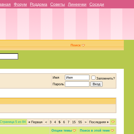
авная
Форум
Роддома
Советы
Линеечки
Соседи
Поиск
Имя
Запомнить?
Пароль
Страница 5 из 84
«
Первая
<
3
4
5
6
7
15
55
>
Последняя
»
Опции темы
Поиск в этой теме