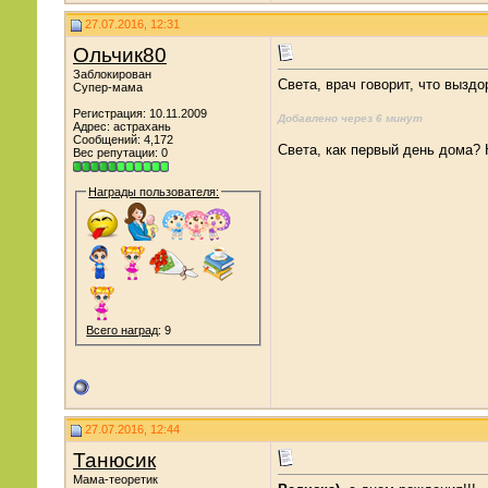
27.07.2016, 12:31
Ольчик80
Заблокирован
Света, врач говорит, что вызд
Супер-мама
Регистрация: 10.11.2009
Добавлено через 6 минут
Адрес: астрахань
Сообщений: 4,172
Света, как первый день дома? 
Вес репутации:
0
Награды пользователя:
Всего наград
: 9
27.07.2016, 12:44
Танюсик
Мама-теоретик