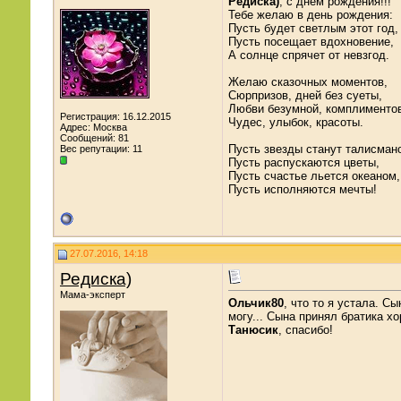
Редиска)
, с днем рождения!!!
Тебе желаю в день рождения:
Пусть будет светлым этот год,
Пусть посещает вдохновение,
А солнце спрячет от невзгод.
Желаю сказочных моментов,
Сюрпризов, дней без суеты,
Любви безумной, комплименто
Регистрация: 16.12.2015
Чудес, улыбок, красоты.
Адрес: Москва
Сообщений: 81
Пусть звезды станут талисман
Вес репутации:
11
Пусть распускаются цветы,
Пусть счастье льется океаном,
Пусть исполняются мечты!
27.07.2016, 14:18
Редиска)
Мама-эксперт
Ольчик80
, что то я устала. С
могу... Сына принял братика х
Танюсик
, спасибо!