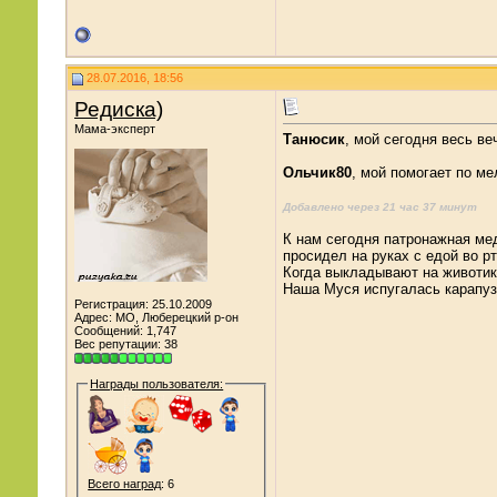
28.07.2016, 18:56
Редиска)
Мама-эксперт
Танюсик
, мой сегодня весь в
Ольчик80
, мой помогает по ме
Добавлено через 21 час 37 минут
К нам сегодня патронажная ме
просидел на руках с едой во рт
Когда выкладывают на животик 
Наша Муся испугалась карапуза
Регистрация: 25.10.2009
Адрес: МО, Люберецкий р-он
Сообщений: 1,747
Вес репутации:
38
Награды пользователя:
Всего наград
: 6