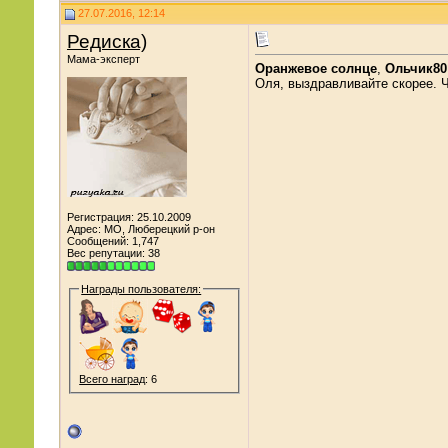
27.07.2016, 12:14
Редиска)
Мама-эксперт
Оранжевое солнце
,
Ольчик80
Оля, выздравливайте скорее. Ч
Регистрация: 25.10.2009
Адрес: МО, Люберецкий р-он
Сообщений: 1,747
Вес репутации:
38
Награды пользователя:
Всего наград
: 6