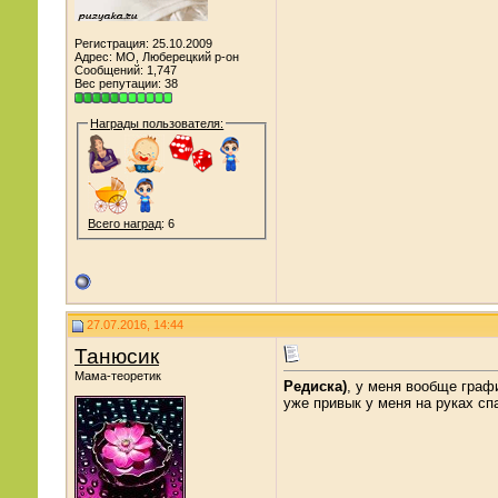
Регистрация: 25.10.2009
Адрес: МО, Люберецкий р-он
Сообщений: 1,747
Вес репутации:
38
Награды пользователя:
Всего наград
: 6
27.07.2016, 14:44
Танюсик
Мама-теоретик
Редиска)
, у меня вообще графи
уже привык у меня на руках спа