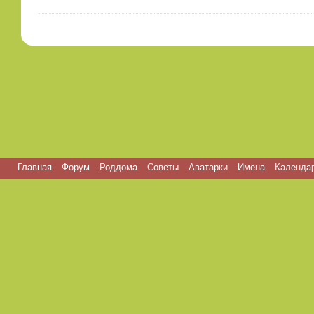
Главная
Форум
Роддома
Советы
Аватарки
Имена
Календар