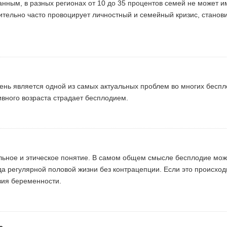
анным, в разных регионах от 10 до 35 процентов семей не может и
вительно часто провоцирует личностный и семейный кризис, станов
ень является одной из самых актуальных проблем во многих бесп
вного возраста страдает бесплодием.
льное и этическое понятие. В самом общем смысле бесплодие мо
да регулярной половой жизни без контрацепции. Если это происходи
твия беременности.