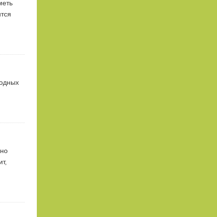
меть
ится
лодных
жно
т,