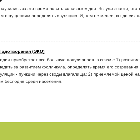
е
аучились за это время ловить «опасные» дни. Вы уже знаете, что 
им ощущениям определять овуляцию. И, тем не менее, вы до сих п
лодотворения (ЭКО)
одия приобретает все большую популярность в связи с 1) развити
едить за развитием фолликула, определять время его созревания 
уляции - пункции через своды влагалища; 2) приемлемой ценой на
том беслодия среди населения.