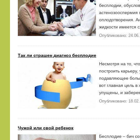
бесплодии, обуслов
астенозооспермия п
оплодотворения. Ан
жидкости имеется 
Опубликовано: 24.06
Так ли страшен диагноз бесплодие
Несмотря на то, чт
построить карьеру,
подавляющее больши
вот главная цель в
упущены, и заберем
Опубликовано: 18.02
Чужой или свой ребенок
Бесплодие – бич со