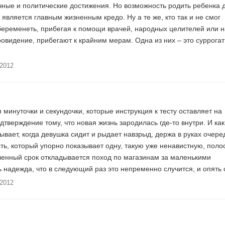
учные и политические достижения. Но возможность родить ребенка 
 является главным жизненным кредо. Ну а те же, кто так и не смог
беременеть, прибегая к помощи врачей, народных целителей или 
овидение, прибегают к крайним мерам. Одна из них – это суррога
.2012
я минуточки и секундочки, которые инструкция к тесту оставляет на
дтверждение тому, что новая жизнь зародилась где-то внутри. И как
бывает, когда девушка сидит и рыдает навзрыд, держа в руках очер
ть, который упорно показывает одну, такую уже ненавистную, полос
ленный срок откладывается поход по магазинам за маленькими
ь надежда, что в следующий раз это непременно случится, и опять
.2012