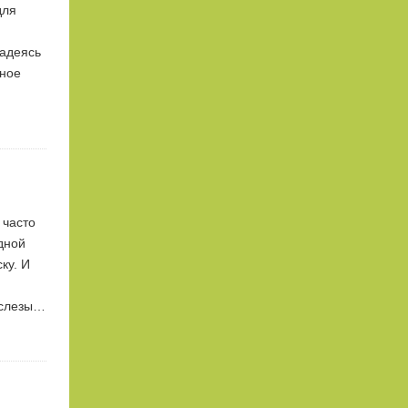
для
надеясь
тное
 часто
едной
ку. И
 слезы…