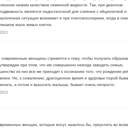
ленном низким качеством семенной жидкости. Так, при диагнозе
одвижность является недостаточной для слияния с яйцеклеткой и
алогичная ситуация возникает и при олигозооспермии, когда в се
слишком мало живых клеток.
.2013
о современные женщины стремятся к тому, чтобы получить образов
 утверждая при этом, что им совершенно некогда заводить семью,
нство из них все же приходит к осознанию того, что рождение ре
 жизни. Но, к сожалению, драгоценное время и здоровье порой быв
енеть, а потом и выносить малыша, бывает очень непросто.
.2013
временных женщин, которые могут, казалось бы, преуспеть во всем