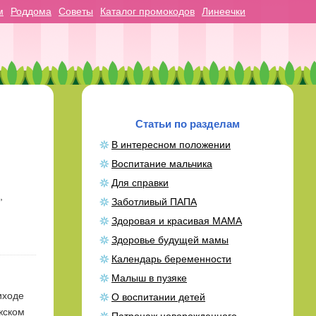
м
Роддома
Советы
Каталог промокодов
Линеечки
Статьи по разделам
В интересном положении
Воспитание мальчика
Для справки
,
Заботливый ПАПА
Здоровая и красивая МАМА
Здоровье будущей мамы
Календарь беременности
Малыш в пузяке
иходе
О воспитании детей
ужском